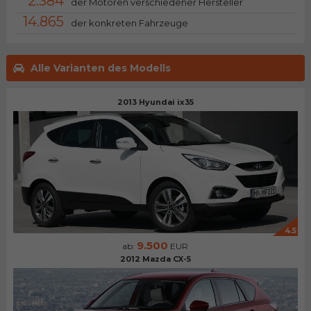
2.384
der Motoren verschiedener Hersteller
14.865
der konkreten Fahrzeuge
Alle Varianten des Modells
2013 Hyundai ix35
4.5
9.500
ab:
EUR
2012 Mazda CX-5