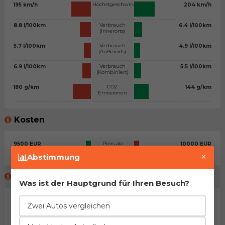
Höchstgeschwindigkeit
195 km/h
204 km/h
Verbrauch
8.8 l/100km
6.4 l/100km
(Innerorts)
Verbrauch
5.7 l/100km
4.9 l/100km
(Außerorts)
Verbrauch
6.9 l/100km
5.5 l/100km
(Kombiniert)
CO2
180 g/km
144 g/km
Emissionen
Kosten
Preis ab
9500 EUR
10000 EUR
×
Abstimmung
Meinung des virtuellen Beraters™
Was ist der Hauptgrund für Ihren Besuch?
Allgemeine Stellungnahme
Zwei Autos vergleichen
Na, man kann sagen, dass es sich um zwei sehr ähnliche