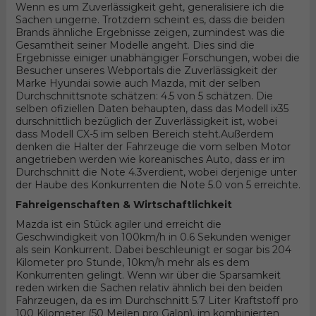
Wenn es um Zuverlässigkeit geht, generalisiere ich die
Sachen ungerne. Trotzdem scheint es, dass die beiden
Brands ähnliche Ergebnisse zeigen, zumindest was die
Gesamtheit seiner Modelle angeht. Dies sind die
Ergebnisse einiger unabhängiger Forschungen, wobei die
Besucher unseres Webportals die Zuverlässigkeit der
Marke Hyundai sowie auch Mazda, mit der selben
Durchschnittsnote schätzen: 4.5 von 5 schätzen. Die
selben ofiziellen Daten behaupten, dass das Modell ix35
durschnittlich bezüglich der Zuverlässigkeit ist, wobei
dass Modell CX-5 im selben Bereich steht.Außerdem
denken die Halter der Fahrzeuge die vom selben Motor
angetrieben werden wie koreanisches Auto, dass er im
Durchschnitt die Note 4.3verdient, wobei derjenige unter
der Haube des Konkurrenten die Note 5.0 von 5 erreichte.
Fahreigenschaften & Wirtschaftlichkeit
Mazda ist ein Stück agiler und erreicht die
Geschwindigkeit von 100km/h in 0.6 Sekunden weniger
als sein Konkurrent. Dabei beschleunigt er sogar bis 204
Kilometer pro Stunde, 10km/h mehr als es dem
Konkurrenten gelingt. Wenn wir über die Sparsamkeit
reden wirken die Sachen relativ ähnlich bei den beiden
Fahrzeugen, da es im Durchschnitt 5.7 Liter Kraftstoff pro
100 Kilometer (50 Meilen pro Galon), im kombinierten