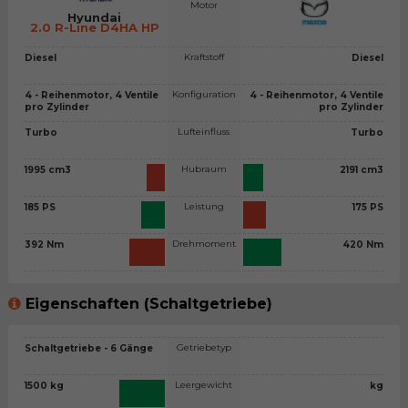
Motor
Hyundai
2.0 R-Line D4HA HP
Kraftstoff
Diesel
Diesel
Konfiguration
4 - Reihenmotor, 4 Ventile
4 - Reihenmotor, 4 Ventile
pro Zylinder
pro Zylinder
Lufteinfluss
Turbo
Turbo
Hubraum
1995 cm3
2191 cm3
Leistung
185 PS
175 PS
Drehmoment
392 Nm
420 Nm
Eigenschaften (Schaltgetriebe)
Getriebetyp
Schaltgetriebe - 6 Gänge
Leergewicht
1500 kg
kg