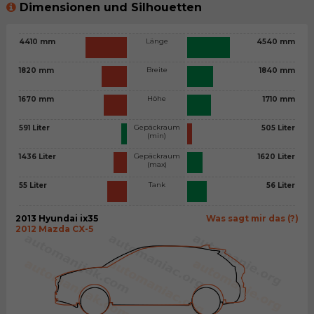
Dimensionen und Silhouetten
Länge
4410 mm
4540 mm
Breite
1820 mm
1840 mm
Höhe
1670 mm
1710 mm
Gepäckraum
591 Liter
505 Liter
(min)
Gepäckraum
1436 Liter
1620 Liter
(max)
Tank
55 Liter
56 Liter
2013 Hyundai ix35
Was sagt mir das (?)
2012 Mazda CX-5