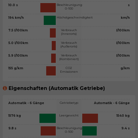
Beschleunigung
10.0 s
s
0-100
Höchstgeschwindigkeit
194 km/h
km/h
Verbrauch
7.5 l/100km
l/100km
(Innerorts)
Verbrauch
5.0 l/100km
l/100km
(Außerorts)
Verbrauch
5.9 l/100km
l/100km
(Kombiniert)
CO2
155 g/km
g/km
Emissionen
Eigenschaften (Automatik Getriebe)
Getriebetyp
Automatik - 6 Gänge
Automatik - 6 Gänge
Leergewicht
1576 kg
1540 kg
Beschleunigung
9.8 s
9.4 s
0-100