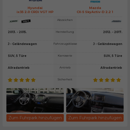
Hyundai
Mazda
ix35 2.0 CRDi VGT HP
CX-5 SkyActiv-D 2.2 1
Abzeichen
Herrstellung
2013. - 2015.
2012. - 2017.
Fahrzeugsklasse
J - Geländewagen
J - Geländewagen
Karroserie
SUV, 5 Türe
SUV, 5 Türe
Antrieb
Allradantrieb
Allradantrieb
Sicherheit
Zum Fuhrpark hinzufügen
Zum Fuhrpark hinzufügen