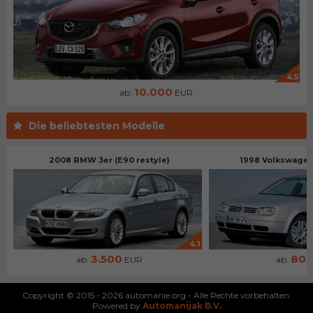
4.5
10.000
ab:
EUR
Die beliebtesten Modelle
2008 BMW 3er (E90 restyle)
1998 Volkswagen 
4.1
3.500
80
ab:
EUR
ab:
Copyright © 2015 - 2026 automanie.org - Alle Rechte vorbehalten.
Powered by
Automanijak B.V.