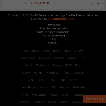
31.700
4.50
ab:
EUR
ab:
Copyright © 2015 - 2026 automanie.org - Alle Rechte vorbehalten.
Powered by
Automanijak B.V.
Homepage
Über die Internetseite
Nutzungsbedingungen
Rechtsbelehrung
FAQ
Kontakt
Alfa Romeo
Audi
BMW
BYD
Chery
Chevrolet
Chrysler
Citroen
Cupra
DS
Dacia
Daihatsu
Dodge
FIAT
Ford
Geely
Honda
Hyundai
Infiniti
Jaguar
Jeep
Jetour
KIA
Lada
Lancia
Land Rover
Lexus
MG
Mazda
Mercedes
Mini
Mitsubishi
Nissan
Opel
Peugeot
Vorschlag
Porsche
Renault
Rover
SAAB
SSangYong