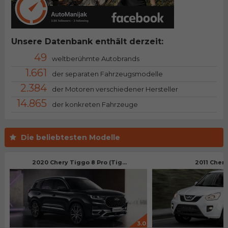
Unsere Datenbank enthält derzeit:
49
weltberühmte Autobrands
1.661
der separaten Fahrzeugsmodelle
2.384
der Motoren verschiedener Hersteller
14.865
der konkreten Fahrzeuge
Die beliebtesten Modelle
2020 Chery Tiggo 8 Pro (Tig...
2011 Cher
3.0