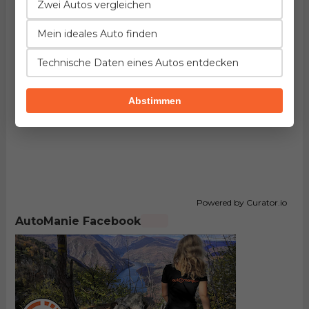
Zwei Autos vergleichen
Mein ideales Auto finden
Technische Daten eines Autos entdecken
Abstimmen
Powered by Curator.io
AutoManie Facebook