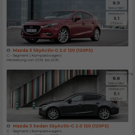
8.9
Sekunden
Verbrauch
5.1
l/100km
Mazda 3 SkyActiv-G 2.0 120 (120PS)
C - Segment ( Kompaktwagen)
Herstellung von 2016. bis 2019.
Beschleunigung
8.8
Sekunden
Verbrauch
5.1
l/100km
Mazda 3 Sedan SkyActiv-G 2.0 120 (120PS)
C - Segment ( Kompaktwagen)