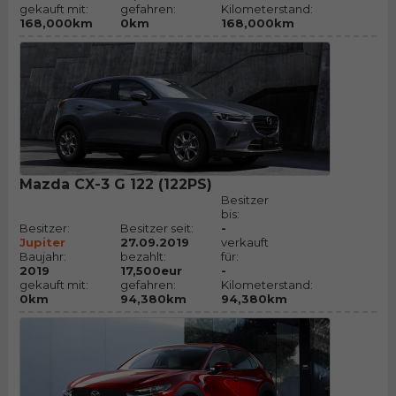
gekauft mit:
gefahren:
Kilometerstand:
168,000km
0km
168,000km
Mazda CX-3 G 122 (122PS)
Besitzer
bis:
Besitzer:
Besitzer seit:
-
Jupiter
27.09.2019
verkauft
Baujahr:
bezahlt:
für:
2019
17,500eur
-
gekauft mit:
gefahren:
Kilometerstand:
0km
94,380km
94,380km