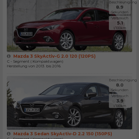
Beschleunigung
8.9
Sekunden
Verbrauch
5.1
l/100km
Mazda 3 SkyActiv-G 2.0 120 (120PS)
C - Segment ( Kompaktwagen)
Herstellung von 2013. bis 2016.
Beschleunigung
8.0
Sekunden
Verbrauch
3.9
l/100km
Mazda 3 Sedan SkyActiv-D 2.2 150 (150PS)
C - Segment ( Kompaktwagen)