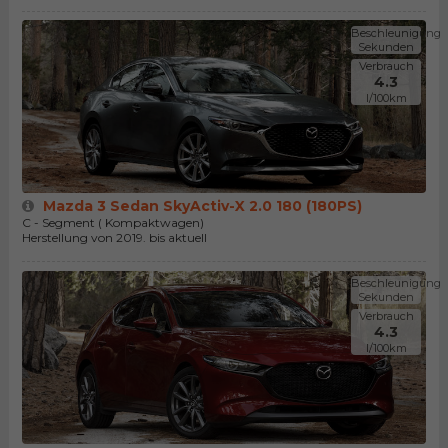
Beschleunigung
Sekunden
Verbrauch
4.3
l/100km
Mazda 3 Sedan SkyActiv-X 2.0 180 (180PS)
C - Segment ( Kompaktwagen)
Herstellung von 2019. bis aktuell
Beschleunigung
Sekunden
Verbrauch
4.3
l/100km