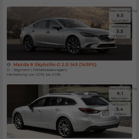
Beschleunigung
9.5
Sekunden
Verbrauch
5.5
l/100km
Mazda 6 SkyActiv-G 2.0 145 (145PS)
D - Segment ( Mittelklassewagen)
Herstellung von 2015. bis 2018.
Beschleunigung
9.1
Sekunden
Verbrauch
5.4
l/100km