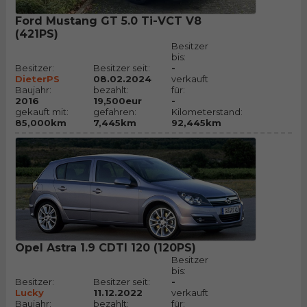
Ford Mustang GT 5.0 Ti-VCT V8
(421PS)
Besitzer
bis:
Besitzer:
Besitzer seit:
-
DieterPS
08.02.2024
verkauft
Baujahr:
bezahlt:
für:
2016
19,500eur
-
gekauft mit:
gefahren:
Kilometerstand:
85,000km
7,445km
92,445km
Opel Astra 1.9 CDTI 120 (120PS)
Besitzer
bis:
Besitzer:
Besitzer seit:
-
Lucky
11.12.2022
verkauft
Baujahr:
bezahlt:
für: