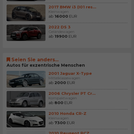
2017 BMW i3 (I01 restyle)
Kleinwagen
ab
16000
EUR
2022 DS 3
Geländewagen
ab
19900
EUR
Seien Sie anders...
Autos für exzentrische Menschen
2001 Jaguar X-Type
Mittelklassewagen
ab
2000
EUR
2006 Chrysler PT Cruiser
Kompaktwagen
ab
800
EUR
2010 Honda CR-Z
Kleinwagen
ab
7300
EUR
2010 Peugeot RCZ