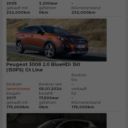
2005
3,200eur
-
gekauft mit:
gefahren:
Kilometerstand:
232,000km
0km
232,000km
Peugeot 3008 2.0 BlueHDi 150
(150PS) Gt Line
Besitzer
bis:
Besitzer:
Besitzer seit:
-
lanmiticma
05.01.2024
verkauft
Baujahr:
bezahlt:
für:
2017
17,500eur
-
gekauft mit:
gefahren:
Kilometerstand:
175,000km
0km
175,000km