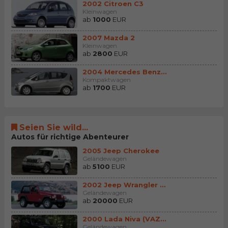
2002 Citroen C3
Kleinwagen
ab
1000
EUR
2007 Mazda 2
Kleinwagen
ab
2800
EUR
2004 Mercedes Benz A (...
Kompaktwagen
ab
1700
EUR
Seien Sie wild...
Autos für richtige Abenteurer
2005 Jeep Cherokee
Geländewagen
ab
5100
EUR
2002 Jeep Wrangler (Wr...
Geländewagen
ab
20000
EUR
2000 Lada Niva (VAZ 2121)
Geländewagen