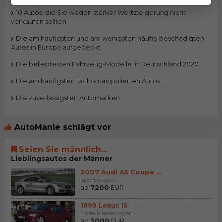
10 Autos, die Sie wegen starker Wertsteigerung nicht
verkaufen sollten
Die am häufigsten und am wenigsten häufig beschädigten
Autos in Europa aufgedeckt
Die beliebtesten Fahrzeug-Modelle in Deutschland 2020
Die am häufigsten tachomanipulierten Autos
Die zuverlässigsten Automarken
AutoManie schlägt vor
Seien Sie männlich...
Lieblingsautos der Männer
2007 Audi A5 Coupe (8T)
Sportwagen
ab
7200
EUR
1999 Lexus IS
Mittelklassewagen
ab
3000
EUR