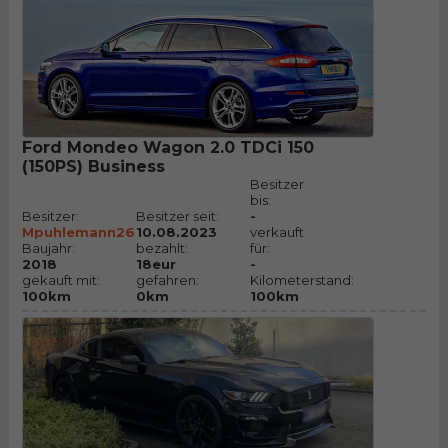
Ford Mondeo Wagon 2.0 TDCi 150
(150PS) Business
Besitzer
bis:
Besitzer:
Besitzer seit:
-
Mpuhlemann26
10.08.2023
verkauft
Baujahr:
bezahlt:
für:
2018
18eur
-
gekauft mit:
gefahren:
Kilometerstand:
100km
0km
100km