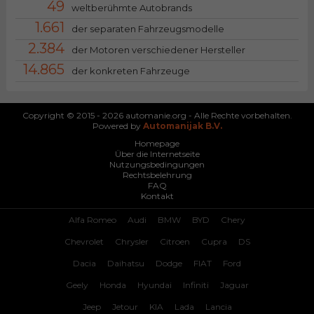
49
weltberühmte Autobrands
1.661
der separaten Fahrzeugsmodelle
2.384
der Motoren verschiedener Hersteller
14.865
der konkreten Fahrzeuge
Copyright © 2015 - 2026 automanie.org - Alle Rechte vorbehalten.
Powered by
Automanijak B.V.
Homepage
Über die Internetseite
Nutzungsbedingungen
Rechtsbelehrung
FAQ
Kontakt
Alfa Romeo
Audi
BMW
BYD
Chery
Chevrolet
Chrysler
Citroen
Cupra
DS
Dacia
Daihatsu
Dodge
FIAT
Ford
Geely
Honda
Hyundai
Infiniti
Jaguar
Jeep
Jetour
KIA
Lada
Lancia