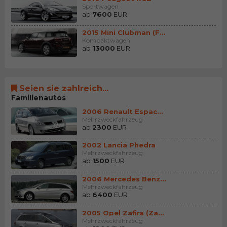
Sportwagen
ab
7600
EUR
2015 Mini Clubman (F54)
Kompaktwagen
ab
13000
EUR
Seien sie zahlreich...
Familienautos
2006 Renault Espace (E...
Mehrzweckfahrzeug
ab
2300
EUR
2002 Lancia Phedra
Mehrzweckfahrzeug
ab
1500
EUR
2006 Mercedes Benz R (...
Mehrzweckfahrzeug
ab
6400
EUR
2005 Opel Zafira (Zafi...
Mehrzweckfahrzeug