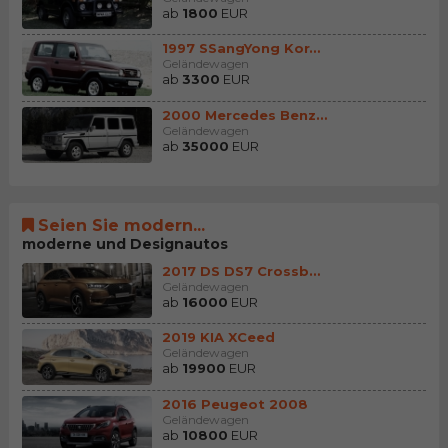
ab
1800
EUR
1997 SSangYong Korando
Geländewagen
ab
3300
EUR
2000 Mercedes Benz G (...
Geländewagen
ab
35000
EUR
Seien Sie modern...
moderne und Designautos
2017 DS DS7 Crossback
Geländewagen
ab
16000
EUR
2019 KIA XCeed
Geländewagen
ab
19900
EUR
2016 Peugeot 2008
Geländewagen
ab
10800
EUR