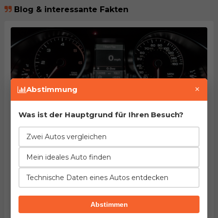
Blog & interessante Fakten
×
Abstimmung
Was ist der Hauptgrund für Ihren Besuch?
Die Autos mit den meisten Kilometerstand-Manipulationen aufgedeckt
Autor:
CarVertical
Datum:
24.01.2022
Zwei Autos vergleichen
Das Zurückdrehen von Kilometerständen gehört zu den
häufigsten Betrugsfällen auf dem
Mein ideales Auto finden
Gebrauchtwagenmarkt. Er treibt den Preis eines
Gebrauchtwagens künstlich in die Höhe und ruiniert die
Technische Daten eines Autos entdecken
Fairness beim Autokauf. Wie eine aktuelle carVertical
Studie ergab, sind die Käufer deutscher
Premiumfahrzeuge...
Abstimmen
Lass uns die Größe messen