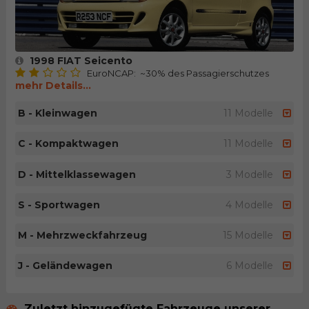
1998 FIAT Seicento
EuroNCAP: ~30% des Passagierschutzes
mehr Details...
B - Kleinwagen
11 Modelle
C - Kompaktwagen
11 Modelle
D - Mittelklassewagen
3 Modelle
S - Sportwagen
4 Modelle
M - Mehrzweckfahrzeug
15 Modelle
J - Geländewagen
6 Modelle
Zuletzt hinzugefügte Fahrzeuge unserer