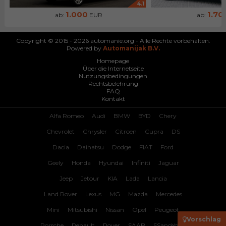
4.1
1.000
1.70
ab:
EUR
ab:
Copyright © 2015 - 2026 automanie.org - Alle Rechte vorbehalten.
Powered by
Automanijak B.V.
Homepage
Über die Internetseite
Nutzungsbedingungen
Rechtsbelehrung
FAQ
Kontakt
Alfa Romeo
Audi
BMW
BYD
Chery
Chevrolet
Chrysler
Citroen
Cupra
DS
Dacia
Daihatsu
Dodge
FIAT
Ford
Geely
Honda
Hyundai
Infiniti
Jaguar
Jeep
Jetour
KIA
Lada
Lancia
Land Rover
Lexus
MG
Mazda
Mercedes
Mini
Mitsubishi
Nissan
Opel
Peugeot
Vorschlag
Porsche
Renault
Rover
SAAB
SSangYong