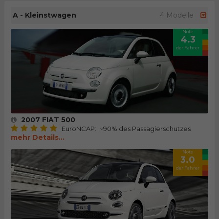
A - Kleinstwagen
4 Modelle
Note
4.3
der Fahrer
2007 FIAT 500
EuroNCAP: ~90% des Passagierschutzes
mehr Details...
Note
3.0
der Fahrer