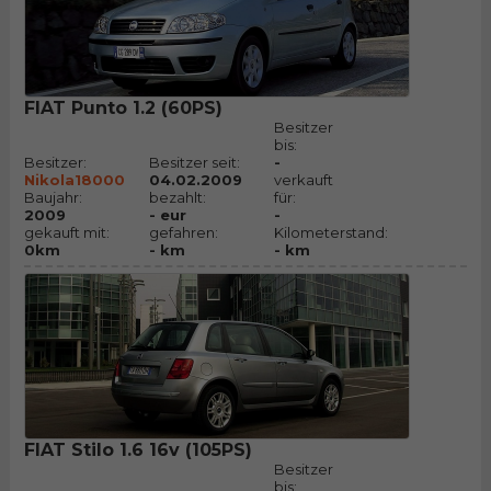
FIAT Punto 1.2 (60PS)
Besitzer
bis:
Besitzer:
Besitzer seit:
-
Nikola18000
04.02.2009
verkauft
Baujahr:
bezahlt:
für:
2009
- eur
-
gekauft mit:
gefahren:
Kilometerstand:
0km
- km
- km
FIAT Stilo 1.6 16v (105PS)
Besitzer
bis: