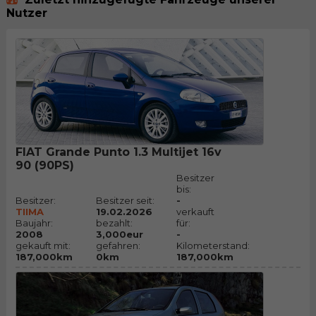
Nutzer
FIAT Grande Punto 1.3 Multijet 16v
90 (90PS)
Besitzer
bis:
Besitzer:
Besitzer seit:
-
TIIMA
19.02.2026
verkauft
Baujahr:
bezahlt:
für:
2008
3,000eur
-
gekauft mit:
gefahren:
Kilometerstand:
187,000km
0km
187,000km