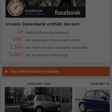
Unsere Datenbank enthält derzeit:
49
weltberühmte Autobrands
1.661
der separaten Fahrzeugsmodelle
2.384
der Motoren verschiedener Hersteller
14.865
der konkreten Fahrzeuge
Die beliebtesten Modelle
2004 FIAT Stilo
2005 FIAT Gr