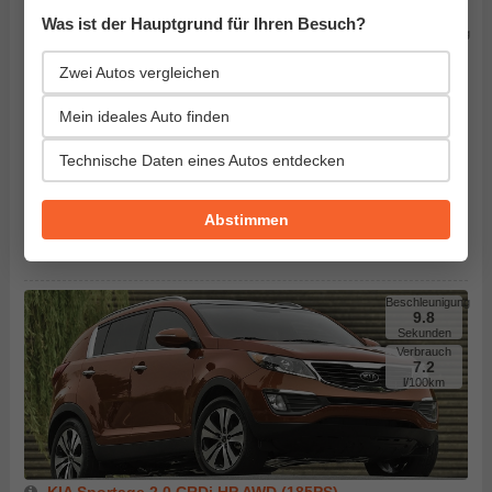
Was ist der Hauptgrund für Ihren Besuch?
Beschleunigung
9.8
Sekunden
Zwei Autos vergleichen
Verbrauch
7.2
l/100km
Mein ideales Auto finden
Technische Daten eines Autos entdecken
Abstimmen
KIA Sportage 2.0 CRDi HP AWD (185PS)
J - Segment ( Geländewagen)
Herstellung von 2014. bis 2016.
Beschleunigung
9.8
Sekunden
Verbrauch
7.2
l/100km
KIA Sportage 2.0 CRDi HP AWD (185PS)