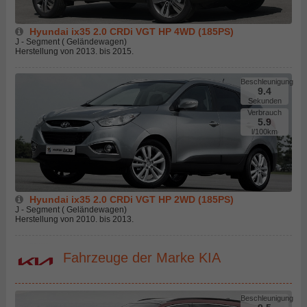
Hyundai ix35 2.0 CRDi VGT HP 4WD (185PS)
J - Segment ( Geländewagen)
Herstellung von 2013. bis 2015.
Beschleunigung
9.4
Sekunden
Verbrauch
5.9
l/100km
Hyundai ix35 2.0 CRDi VGT HP 2WD (185PS)
J - Segment ( Geländewagen)
Herstellung von 2010. bis 2013.
Fahrzeuge der Marke KIA
Beschleunigung