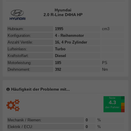
Hyundai
2.0 R-Line D4HA HP
Hubraum:
1995
cm3
Konfiguration:
4 - Reihenmotor
Anzahl Ventile:
16, 4 Pro Zylinder
Lufteinlass:
Turbo
Kraftstoffart:
Diesel
Motorleistung:
185
PS
Drehmoment:
392
Nm
Häufigkeit der Probleme mit...
Note
4.3
der Fahrer
Mechanik / Riemen:
0
%
Elektrik / ECU:
0
%