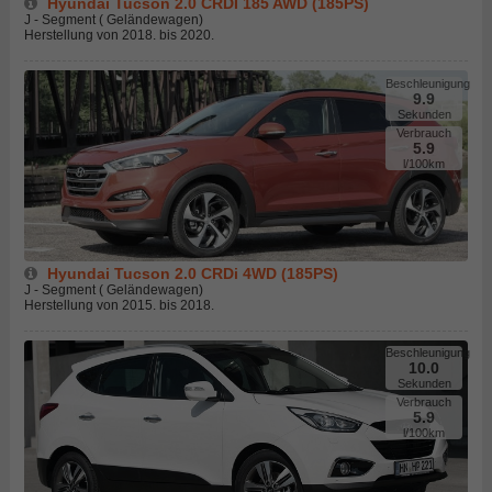
Hyundai Tucson 2.0 CRDI 185 AWD (185PS)
J - Segment ( Geländewagen)
Herstellung von 2018. bis 2020.
Beschleunigung
9.9
Sekunden
Verbrauch
5.9
l/100km
Hyundai Tucson 2.0 CRDi 4WD (185PS)
J - Segment ( Geländewagen)
Herstellung von 2015. bis 2018.
Beschleunigung
10.0
Sekunden
Verbrauch
5.9
l/100km