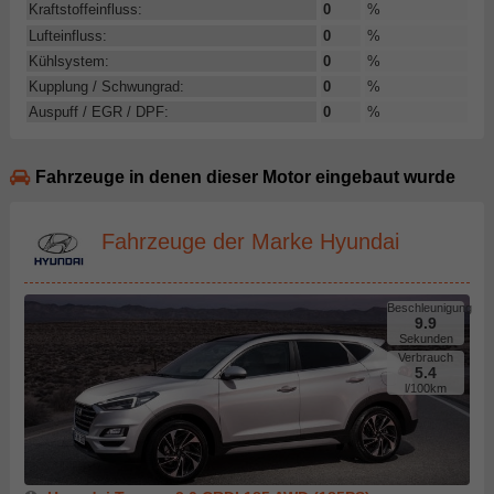
Kraftstoffeinfluss:
0
%
Lufteinfluss:
0
%
Kühlsystem:
0
%
Kupplung / Schwungrad:
0
%
Auspuff / EGR / DPF:
0
%
Fahrzeuge in denen dieser Motor eingebaut wurde
Fahrzeuge der Marke Hyundai
Beschleunigung
9.9
Sekunden
Verbrauch
5.4
l/100km