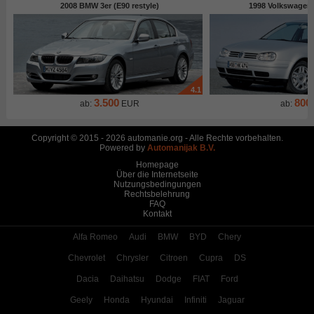
2008 BMW 3er (E90 restyle)
1998 Volkswagen G
4.1
3.500
800
ab:
EUR
ab:
Copyright © 2015 - 2026 automanie.org - Alle Rechte vorbehalten.
Powered by
Automanijak B.V.
Homepage
Über die Internetseite
Nutzungsbedingungen
Rechtsbelehrung
FAQ
Kontakt
Alfa Romeo
Audi
BMW
BYD
Chery
Chevrolet
Chrysler
Citroen
Cupra
DS
Dacia
Daihatsu
Dodge
FIAT
Ford
Geely
Honda
Hyundai
Infiniti
Jaguar