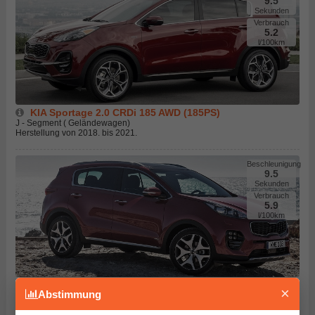
9.5
Sekunden
Verbrauch
5.2
l/100km
KIA Sportage 2.0 CRDi 185 AWD (185PS)
J - Segment ( Geländewagen)
Herstellung von 2018. bis 2021.
Beschleunigung
9.5
Sekunden
Verbrauch
5.9
l/100km
KIA Sportage 2.0 CRDi 4WD (185PS)
×
Abstimmung
J - Segment ( Geländewagen)
Herstellung von 2016. bis 2018.