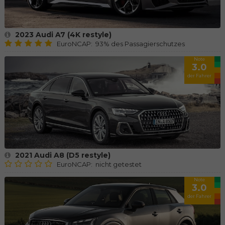
2023 Audi A7 (4K restyle)
EuroNCAP: 93% des Passagierschutzes
Note
3.0
der Fahrer
2021 Audi A8 (D5 restyle)
EuroNCAP: nicht getestet
Note
3.0
der Fahrer