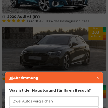
2020 Audi A3 (8Y)
EuroNCAP: 89% des Passagierschutzes
Note
3.0
der Fahrer
2024 Audi A3 (8Y restyle)
×
Abstimmung
EuroNCAP: 89% des Passagierschutzes
Note
4.8
Was ist der Hauptgrund für Ihren Besuch?
der Fahrer
Zwei Autos vergleichen