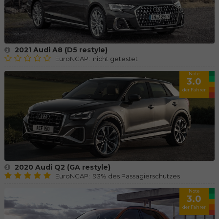
2021 Audi A8 (D5 restyle)
EuroNCAP: nicht getestet
Note
3.0
der Fahrer
2020 Audi Q2 (GA restyle)
EuroNCAP: 93% des Passagierschutzes
Note
3.0
der Fahrer