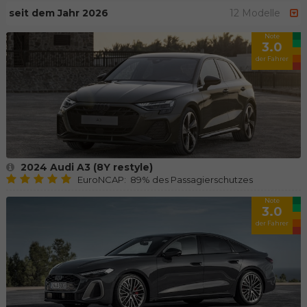
seit dem Jahr 2026
12 Modelle
Note
3.0
der Fahrer
2024 Audi A3 (8Y restyle)
EuroNCAP: 89% des Passagierschutzes
Note
3.0
der Fahrer