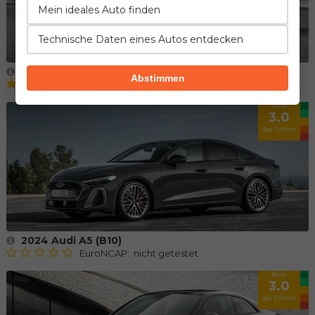
Mein ideales Auto finden
Technische Daten eines Autos entdecken
2018 Audi A4 (B9 restyle)
Abstimmen
EuroNCAP: 90% des Passagierschutzes
Note
3.0
der Fahrer
2024 Audi A5 (B10)
EuroNCAP: nicht getestet
Note
3.0
der Fahrer