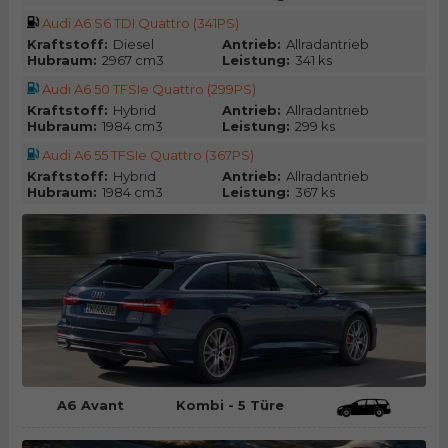
Audi A6 S6 TDI Quattro (341PS)
Kraftstoff:
Diesel
Antrieb:
Allradantrieb
Hubraum:
2967 cm3
Leistung:
341 ks
Audi A6 50 TFSIe Quattro (299PS)
Kraftstoff:
Hybrid
Antrieb:
Allradantrieb
Hubraum:
1984 cm3
Leistung:
299 ks
Audi A6 55 TFSIe Quattro (367PS)
Kraftstoff:
Hybrid
Antrieb:
Allradantrieb
Hubraum:
1984 cm3
Leistung:
367 ks
A6 Avant
Kombi - 5 Türe