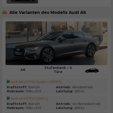
Alle Varianten des Modells Audi A6
Stufenheck - 4
A6
Türe
Audi A6 45 TFSI Quattro (265PS)
Kraftstoff:
Benzin
Antrieb:
Allradantrieb
Hubraum:
1984 cm3
Leistung:
265 ks
Audi A6 45 TFSI (265PS)
Kraftstoff:
Benzin
Antrieb:
Vorderradantrieb
Hubraum:
1984 cm3
Leistung:
265 ks