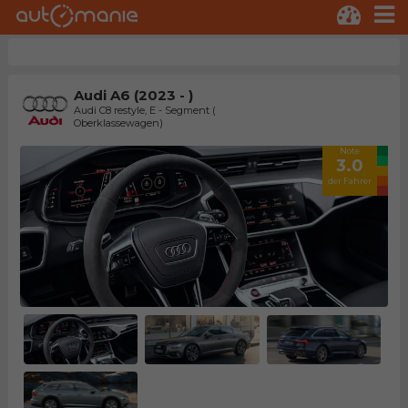
Audi A6 (2023 - )
Audi C8 restyle, E - Segment (
Oberklassewagen)
Note
3.0
der Fahrer