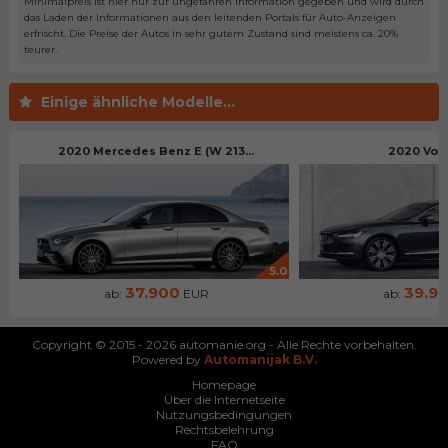
Minimalpreis ist hier nur zur ungefähren Information gegeben und wird durch
das Laden der Informationen aus den leitenden Portals für Auto-Anzeigen
erfrischt. Die Preise der Autos in sehr gutem Zustand sind meistens ca. 20%
teurer.
Einige ähnliche Modelle...
2020 Mercedes Benz E (W 213...
2020 Vol
5.0
37.900
39.9
ab:
EUR
ab:
Copyright © 2015 - 2026 automanie.org - Alle Rechte vorbehalten.
Powered by
Automanijak B.V.
Homepage
Über die Internetseite
Nutzungsbedingungen
Rechtsbelehrung
FAQ