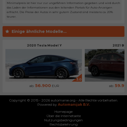
Minimalpreis ist hier nur zur ungefähren Information gegeben und wird durch
das Laden der Informationen aus den leitenden Portals für Auto-Anzeigen
erfrischt. Die Preise der Autos in sehr gutem Zustand sind meistens ca. 20%
teurer.
Einige ähnliche Modelle...
2020 Tesla Model Y
2021 BM
3.0
56.900
59.9
ab:
EUR
ab:
Copyright © 2015 - 2026 automanie.org - Alle Rechte vorbehalten.
Powered by
Automanijak B.V.
Homepage
Über die Internetseite
Nutzungsbedingungen
Rechtsbelehrung