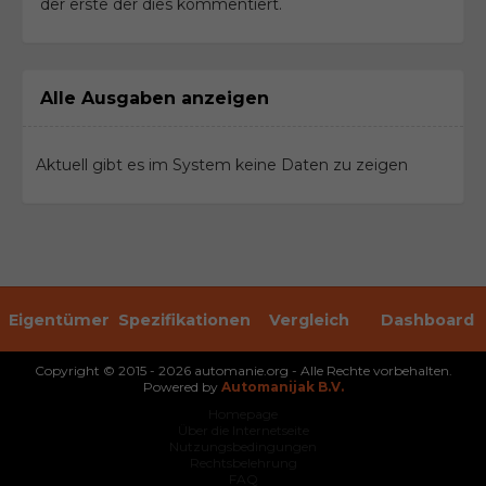
der erste der dies kommentiert.
Alle Ausgaben anzeigen
Aktuell gibt es im System keine Daten zu zeigen
Eigentümer
Spezifikationen
Vergleich
Dashboard
Copyright © 2015 - 2026 automanie.org - Alle Rechte vorbehalten.
Powered by
Automanijak B.V.
Homepage
Über die Internetseite
Nutzungsbedingungen
Rechtsbelehrung
FAQ