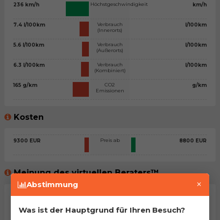
Höchstgeschwindigkeit
236 km/h
km/h
Verbrauch
7.4 l/100km
l/100km
(Innerorts)
Verbrauch
5.6 l/100km
l/100km
(Außerorts)
Verbrauch
6.3 l/100km
l/100km
(Kombiniert)
CO2
165 g/km
g/km
Emissionen
Kosten
Preis ab
9300 EUR
8800 EUR
Meinung des virtuellen Beraters™
×
Abstimmung
Allgemeine Stellungnahme
Was ist der Hauptgrund für Ihren Besuch?
Na, man kann sagen, dass es sich um zwei sehr ähnliche