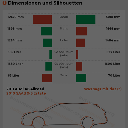
Dimensionen und Silhouetten
Länge
4940 mm
5010 mm
Breite
1898 mm
1868 mm
Höhe
1534 mm
1484 mm
Gepäckraum
565 Liter
527 Liter
(min)
Gepäckraum
1680 Liter
1600 Liter
(max)
Tank
65 Liter
70 Liter
2011 Audi A6 Allroad
Was sagt mir das (?)
2010 SAAB 9-5 Estate