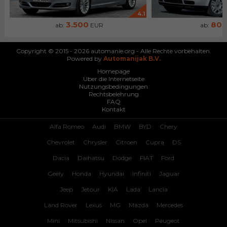
4.1
3.500
80
ab:
EUR
ab:
Copyright © 2015 - 2026 automanie.org - Alle Rechte vorbehalten.
Powered by
Automanijak B.V.
Homepage
Über die Internetseite
Nutzungsbedingungen
Rechtsbelehrung
FAQ
Kontakt
Alfa Romeo
Audi
BMW
BYD
Chery
Chevrolet
Chrysler
Citroen
Cupra
DS
Dacia
Daihatsu
Dodge
FIAT
Ford
Geely
Honda
Hyundai
Infiniti
Jaguar
Jeep
Jetour
KIA
Lada
Lancia
Land Rover
Lexus
MG
Mazda
Mercedes
Mini
Mitsubishi
Nissan
Opel
Peugeot