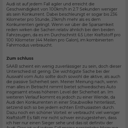
Audi ist auf jedem Fall agiler und erreicht die
Geschwindigkeit von 100km/h in 2.7 Sekunden weniger
als sein Konkurrent. Dabei beschleunigt er sogar bis 236
Kilometer pro Stunde, 21km/h mehr als es dem
Konkurrenten gelingt. Wenn wir über die Sparsamkeit
reden wirken die Sachen relativ ähnlich bei den beiden
Fahrzeugen, da es im Durchschnitt 6.5 Liter Kraftstoff pro
100 Kilometer (44 Meilen pro Galon), im kombinierten
Fahrmodus verbraucht.
Zum schluss
SAAB scheint ein wenig zuverlässiger zu sein, doch dieser
Unterschied ist gering. Die wichtigste Sache bei der
Auswahl vom Auto sollte doch sowohl die aktive, als auch
die passive Sicherheit sein. Meiner Meinung nach, wenn
man alles in Betracht nimmt bietet schwedisches Auto
insgesamt etwas höheren Level der Sicherheit an. Im
weiteren Verlauf kommt es jedoch zu einer Wende, da
Audi den Konkurrenten in einer Staubwolke hinterlässt,
setzend sich so bei jedem echten Enthusiasten durch.
Dazu noch ein schöner Vorteil: er verbraucht viel weniger
Kraftstoff! Es fällt mir nicht schwer einzugestehen, dass
ich hier nur einen Sieger sehe und das ist definitiv der