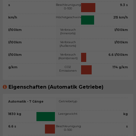
Beschleunigung
s
9.3 s
0-100
Höchstgeschwindigkeit
km/h
215 km/h
Verbrauch
l/100km
l/100km
(Innerorts)
Verbrauch
l/100km
l/100km
(Außerorts)
Verbrauch
l/100km
6.6 l/100km
(Kombiniert)
CO2
g/km
174 g/km
Emissionen
Eigenschaften (Automatik Getriebe)
Getriebetyp
Automatik - 7 Gänge
Leergewicht
1830 kg
kg
Beschleunigung
6.6 s
s
0-100