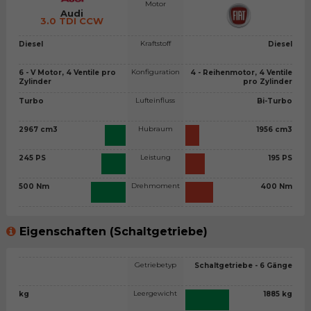
Motor
Audi
3.0 TDI CCW
Kraftstoff
Diesel
Diesel
Konfiguration
6 - V Motor, 4 Ventile pro
4 - Reihenmotor, 4 Ventile
Zylinder
pro Zylinder
Lufteinfluss
Turbo
Bi-Turbo
Hubraum
2967 cm3
1956 cm3
Leistung
245 PS
195 PS
Drehmoment
500 Nm
400 Nm
Eigenschaften (Schaltgetriebe)
Getriebetyp
Schaltgetriebe - 6 Gänge
Leergewicht
kg
1885 kg