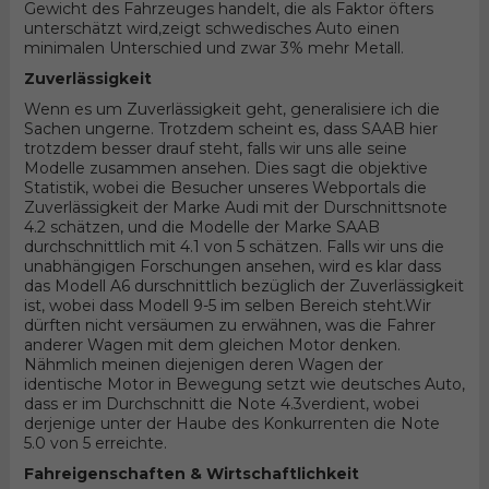
Gewicht des Fahrzeuges handelt, die als Faktor öfters
unterschätzt wird,zeigt schwedisches Auto einen
minimalen Unterschied und zwar 3% mehr Metall.
Zuverlässigkeit
Wenn es um Zuverlässigkeit geht, generalisiere ich die
Sachen ungerne. Trotzdem scheint es, dass SAAB hier
trotzdem besser drauf steht, falls wir uns alle seine
Modelle zusammen ansehen. Dies sagt die objektive
Statistik, wobei die Besucher unseres Webportals die
Zuverlässigkeit der Marke Audi mit der Durschnittsnote
4.2 schätzen, und die Modelle der Marke SAAB
durchschnittlich mit 4.1 von 5 schätzen. Falls wir uns die
unabhängigen Forschungen ansehen, wird es klar dass
das Modell A6 durschnittlich bezüglich der Zuverlässigkeit
ist, wobei dass Modell 9-5 im selben Bereich steht.Wir
dürften nicht versäumen zu erwähnen, was die Fahrer
anderer Wagen mit dem gleichen Motor denken.
Nähmlich meinen diejenigen deren Wagen der
identische Motor in Bewegung setzt wie deutsches Auto,
dass er im Durchschnitt die Note 4.3verdient, wobei
derjenige unter der Haube des Konkurrenten die Note
5.0 von 5 erreichte.
Fahreigenschaften & Wirtschaftlichkeit