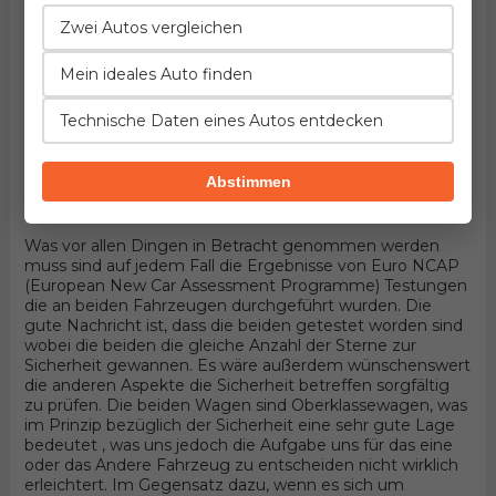
Fahrzeuge handelt! Hier könnten die Details entscheiden.
Wenn wir in Betracht nehmen, dass die beiden
Zwei Autos vergleichen
Oberklassewagen sind und 5 Türer Kombi Karosserieform
und Allradantrieb haben, wird alles von konkreten
Mein ideales Auto finden
Aggregaten abhängen die durch diesel bewegt werden.
Unter der Haube des ersten befindet sich der Motor
Technische Daten eines Autos entdecken
entwickelt von Audi, 6-zylindrisches Aggregat mit 24
Ventilen und 245PS , wobei der andere 4-zylindrisches
Aggregat mit 16 Ventilen und 195PS Produkt von FIAT
Abstimmen
besitzt.
Sicherheit
Was vor allen Dingen in Betracht genommen werden
muss sind auf jedem Fall die Ergebnisse von Euro NCAP
(European New Car Assessment Programme) Testungen
die an beiden Fahrzeugen durchgeführt wurden. Die
gute Nachricht ist, dass die beiden getestet worden sind
wobei die beiden die gleiche Anzahl der Sterne zur
Sicherheit gewannen. Es wäre außerdem wünschenswert
die anderen Aspekte die Sicherheit betreffen sorgfältig
zu prüfen. Die beiden Wagen sind Oberklassewagen, was
im Prinzip bezüglich der Sicherheit eine sehr gute Lage
bedeutet , was uns jedoch die Aufgabe uns für das eine
oder das Andere Fahrzeug zu entscheiden nicht wirklich
erleichtert. Im Gegensatz dazu, wenn es sich um