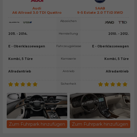
Audi
SAAB
A6 Allroad 3.0 TDI Quattro
9-5 Estate 2.0 TTiD XWD
Abzeichen
Herrstellung
2011. - 2014.
2010. - 2012.
Fahrzeugsklasse
E - Oberklassewagen
E - Oberklassewagen
Karroserie
Kombi, 5 Türe
Kombi, 5 Türe
Antrieb
Allradantrieb
Allradantrieb
Sicherheit
Zum Fuhrpark hinzufügen
Zum Fuhrpark hinzufügen