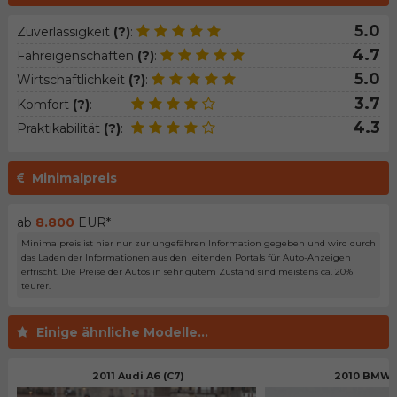
5.0
Zuverlässigkeit
(?)
:
4.7
Fahreigenschaften
(?)
:
5.0
Wirtschaftlichkeit
(?)
:
3.7
Komfort
(?)
:
4.3
Praktikabilität
(?)
:
Minimalpreis
ab
8.800
EUR*
Minimalpreis ist hier nur zur ungefähren Information gegeben und wird durch
das Laden der Informationen aus den leitenden Portals für Auto-Anzeigen
erfrischt. Die Preise der Autos in sehr gutem Zustand sind meistens ca. 20%
teurer.
Einige ähnliche Modelle...
2011 Audi A6 (C7)
2010 BMW 5