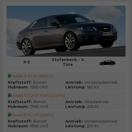
Stufenheck - 4
9-5
Türe
SAAB 9-5 1.6T (180PS)
Kraftstoff:
Benzin
Antrieb:
Vorderradantrieb
Hubraum:
1598 cm3
Leistung:
180 ks
SAAB 9-5 2.0T XWD (220PS)
Kraftstoff:
Benzin
Antrieb:
Allradantrieb
Hubraum:
1998 cm3
Leistung:
220 ks
SAAB 9-5 2.0T (220PS)
Kraftstoff:
Benzin
Antrieb:
Vorderradantrieb
Hubraum:
1998 cm3
Leistung:
220 ks