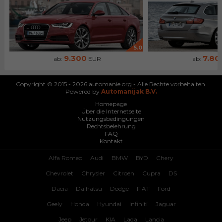
5.0
9.300
7.80
ab:
EUR
ab:
Copyright © 2015 - 2026 automanie.org - Alle Rechte vorbehalten.
Powered by
Automanijak B.V.
Homepage
Über die Internetseite
Nutzungsbedingungen
Rechtsbelehrung
FAQ
Kontakt
Alfa Romeo
Audi
BMW
BYD
Chery
Chevrolet
Chrysler
Citroen
Cupra
DS
Dacia
Daihatsu
Dodge
FIAT
Ford
Geely
Honda
Hyundai
Infiniti
Jaguar
Jeep
Jetour
KIA
Lada
Lancia