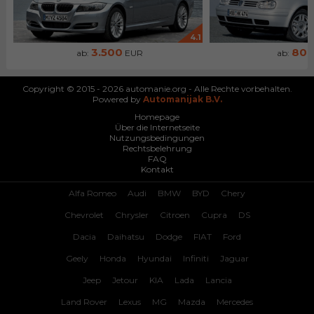
4.1
3.500
80
ab:
EUR
ab:
Copyright © 2015 - 2026 automanie.org - Alle Rechte vorbehalten.
Powered by
Automanijak B.V.
Homepage
Über die Internetseite
Nutzungsbedingungen
Rechtsbelehrung
FAQ
Kontakt
Alfa Romeo
Audi
BMW
BYD
Chery
Chevrolet
Chrysler
Citroen
Cupra
DS
Dacia
Daihatsu
Dodge
FIAT
Ford
Geely
Honda
Hyundai
Infiniti
Jaguar
Jeep
Jetour
KIA
Lada
Lancia
Land Rover
Lexus
MG
Mazda
Mercedes