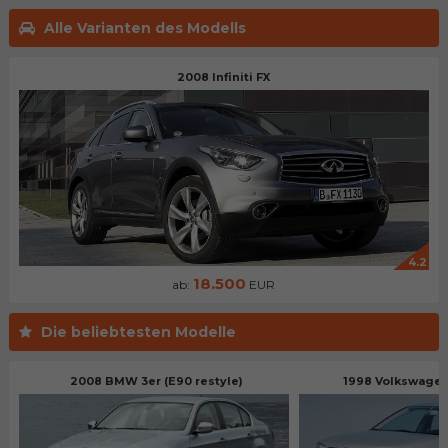
Alle Varianten des Modells
2008 Infiniti FX
4.2
18.500
ab:
EUR
Die beliebtesten Modelle
2008 BMW 3er (E90 restyle)
1998 Volkswagen 