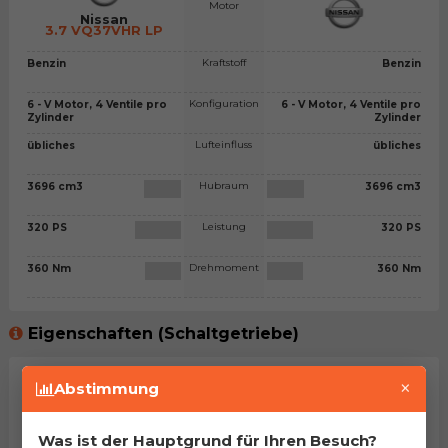
Motor
Nissan
3.7 VQ37VHR LP
Kraftstoff
Benzin
Benzin
Konfiguration
6 - V Motor, 4 Ventile pro
6 - V Motor, 4 Ventile pro
Zylinder
Zylinder
Lufteinfluss
übliches
übliches
Hubraum
3696 cm3
3696 cm3
Leistung
320 PS
320 PS
Drehmoment
360 Nm
360 Nm
Eigenschaften (Schaltgetriebe)
×
Getriebetyp
Abstimmung
Leergewicht
kg
kg
Was ist der Hauptgrund für Ihren Besuch?