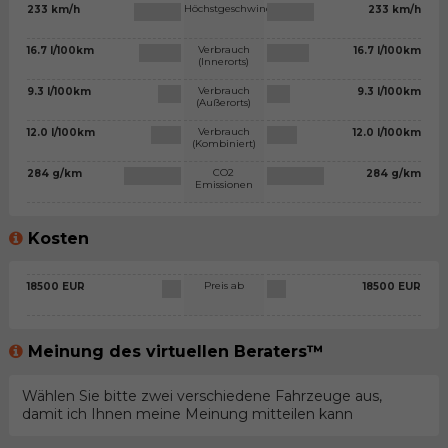
Höchstgeschwindigkeit
233 km/h
233 km/h
Verbrauch
16.7 l/100km
16.7 l/100km
(Innerorts)
Verbrauch
9.3 l/100km
9.3 l/100km
(Außerorts)
Verbrauch
12.0 l/100km
12.0 l/100km
(Kombiniert)
CO2
284 g/km
284 g/km
Emissionen
Kosten
Preis ab
18500 EUR
18500 EUR
Meinung des virtuellen Beraters™
Wählen Sie bitte zwei verschiedene Fahrzeuge aus,
damit ich Ihnen meine Meinung mitteilen kann