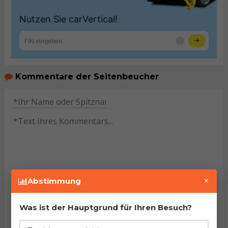
Kommentare der Seitenbeucher
×
HINWEIS:
Pflichtfelder sind mit dem Stern (
*
)
Abstimmung
gekennzeichnet. Mit dem Versenden des Kommentars
bestätigen Sie
Nutzungsbedingungen
unseres Portals
gelesen und akzeptiert zu haben.
Was ist der Hauptgrund für Ihren Besuch?