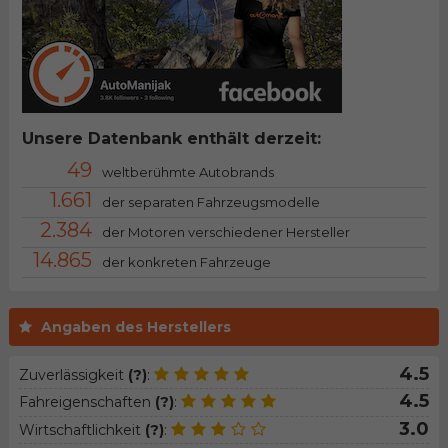
Unsere Datenbank enthält derzeit:
49
weltberühmte Autobrands
1.661
der separaten Fahrzeugsmodelle
2.384
der Motoren verschiedener Hersteller
14.865
der konkreten Fahrzeuge
Angaben des Herstellers
4.5
Zuverlässigkeit
(?)
:
4.5
Fahreigenschaften
(?)
:
3.0
Wirtschaftlichkeit
(?)
: