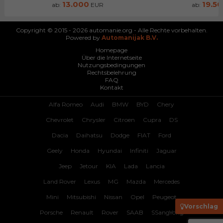
13.000
19.5
ab:
EUR
ab:
Copyright © 2015 - 2026 automanie.org - Alle Rechte vorbehalten.
Powered by
Automanijak B.V.
Homepage
Über die Internetseite
Nutzungsbedingungen
Rechtsbelehrung
FAQ
Kontakt
Alfa Romeo
Audi
BMW
BYD
Chery
Chevrolet
Chrysler
Citroen
Cupra
DS
Dacia
Daihatsu
Dodge
FIAT
Ford
Geely
Honda
Hyundai
Infiniti
Jaguar
Jeep
Jetour
KIA
Lada
Lancia
Land Rover
Lexus
MG
Mazda
Mercedes
Mini
Mitsubishi
Nissan
Opel
Peugeot
Vorschlag
Porsche
Renault
Rover
SAAB
SSangYong