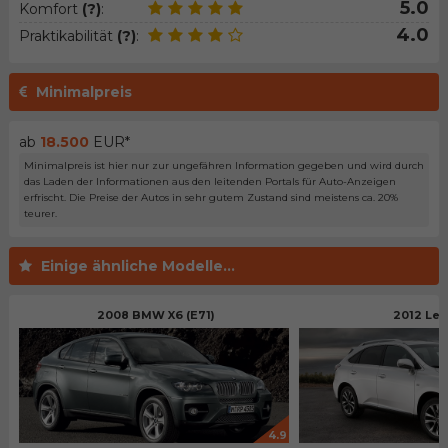
5.0
Komfort
(?)
:
4.0
Praktikabilität
(?)
:
Minimalpreis
ab
18.500
EUR*
Minimalpreis ist hier nur zur ungefähren Information gegeben und wird durch
das Laden der Informationen aus den leitenden Portals für Auto-Anzeigen
erfrischt. Die Preise der Autos in sehr gutem Zustand sind meistens ca. 20%
teurer.
Einige ähnliche Modelle...
2008 BMW X6 (E71)
2012 Lex
4.9