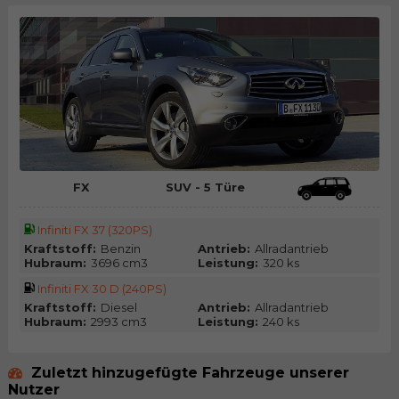
FX
SUV - 5 Türe
Infiniti FX 37 (320PS)
Kraftstoff:
Benzin
Antrieb:
Allradantrieb
Hubraum:
3696 cm3
Leistung:
320 ks
Infiniti FX 30 D (240PS)
Kraftstoff:
Diesel
Antrieb:
Allradantrieb
Hubraum:
2993 cm3
Leistung:
240 ks
Zuletzt hinzugefügte Fahrzeuge unserer
Nutzer