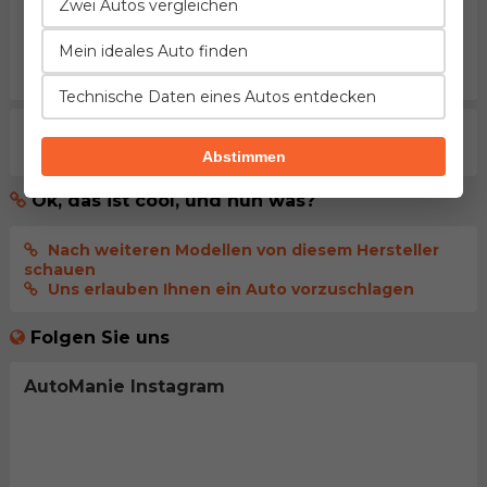
Kommentar senden
Zwei Autos vergleichen
Mein ideales Auto finden
melden Sie sich an
, damit Ihr Kommentar
sofort
veröffentlicht wird
Technische Daten eines Autos entdecken
Aktuell gibt es noch keine Kommentare. Seien sie der
erste der dies kommentiert.
Abstimmen
Ok, das ist cool, und nun was?
Nach weiteren Modellen von diesem Hersteller
schauen
Uns erlauben Ihnen ein Auto vorzuschlagen
Folgen Sie uns
AutoManie Instagram