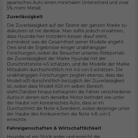
japanisches Auto einen minimalen Unterschied und zwar
5% mehr Metall.
Zuverlässigkeit
Die Zuverlässigkeit auf der Ebene der ganzen Marke zu
diskutiren ist nie dankbar. Man sollte jedoch erwähnen,
dass Hyundai hier trotzdem besser drauf steht,
zumindest was die Gesamtheit seiner Modelle angeht.
Dies sind die Ergebnisse einiger unabhängiger
Forschungen, wobei die Besucher unseres Webportals
die Zuverlässigkeit der Marke Hyundai mit der
Durschnittsnote 4.5 schätzen, und die Modelle der Marke
Mitsubishi durchschnittlich mit 4.6 von 5 schätzen. Die
unabhängigen Forschungen zeigten ebenso, dass das
Modell ix35 durschnittlich bezüglich der Zuverlässigkeit
ist, wobei dass Modell ASX im selben Bereich
steht.Darüber hinaus behaupten die Fahrer verschiedener
Autos in denen sich derselbe Motor befindet wie unter
der Haube von koreanisches Auto, dass er im
Durchschnitt die Note 4.3verdient, wobei derjenige unter
der Haube des Konkurrenten die Note 4.8 von 5
erreichte.
Fahreigenschaften & Wirtschaftlichkeit
Hyundai ist ein Stück agiler und erreicht die