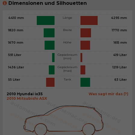
Dimensionen und Silhouetten
Länge
4410 mm
4295 mm
Breite
1820 mm
1770 mm
Höhe
1670 mm
1615 mm
Gepäckraum
591 Liter
419 Liter
(min)
Gepäckraum
1436 Liter
1219 Liter
(max)
Tank
55 Liter
63 Liter
2010 Hyundai ix35
Was sagt mir das (?)
2010 Mitsubishi ASX