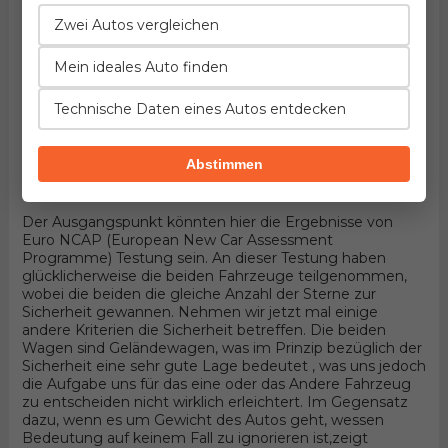
Fahrzeuge handelt! Hier könnten die Details entscheiden.
Wenn wir in Betracht nehmen, dass die beiden
Zwei Autos vergleichen
Geländewagen sind und 5 Türer SUV Karosserieform und
Vorderradantrieb haben, wird alles von konkreten
Mein ideales Auto finden
Aggregaten abhängen die durch diesel bewegt werden.
Unter der Haube des ersten befindet sich der Motor
Technische Daten eines Autos entdecken
entwickelt von Hyundai, 4-zylindrisches Aggregat mit 16
Ventilen und 185PS , wobei der andere 4-zylindrisches
Aggregat mit 16 Ventilen und 150PS Produkt von
Abstimmen
Mitsubishi besitzt.
Sicherheit
Der Ausgangspunkt könnten hier die Ergebnisse von
Euro NCAP (European New Car Assessment
Programme) Testung sein. An dieser Testung haben
glücklicherweise die beiden Fahrzeuge teilgenommen,
wobei die beiden die gleiche Anzahl der Sterne zur
Sicherheit gewannen. Nehmen wir jetzt mal einige
andere Kriterien die Sicherheit betreffen. Die beiden
Wagen sind Geländewagen, was im Prinzip bezüglich der
Sicherheit eine sehr gute Lage bedeutet , was uns jedoch
die Aufgabe uns für das eine oder das Andere Fahrzeug
zu entscheiden nicht wirklich erleichtert. Im Gegensatz
dazu, wenn es um Gewicht des Autos geht, wessen
Bedeutung auf keinem Fall zu ignorieren ist,zeigt