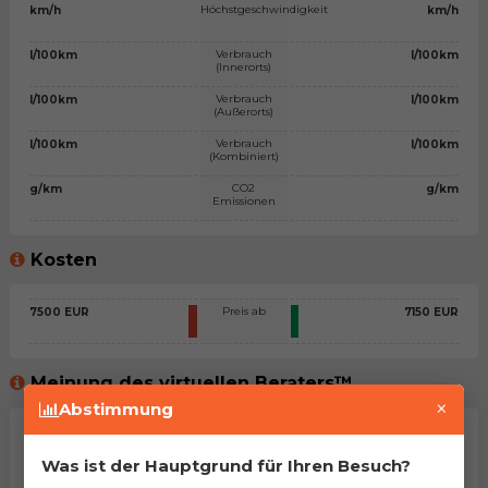
Höchstgeschwindigkeit
km/h
km/h
Verbrauch
l/100km
l/100km
(Innerorts)
Verbrauch
l/100km
l/100km
(Außerorts)
Verbrauch
l/100km
l/100km
(Kombiniert)
CO2
g/km
g/km
Emissionen
Kosten
Preis ab
7500 EUR
7150 EUR
Meinung des virtuellen Beraters™
×
Abstimmung
Allgemeine Stellungnahme
Was ist der Hauptgrund für Ihren Besuch?
Na, man kann sagen, dass es sich um zwei sehr ähnliche