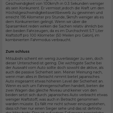
Geschwindigkeit von 100km/h in 0.3 Sekunden weniger
als sein Konkurrent. Er vermisst jedoch die Kraft um den
Höchstgeschwindigkeitswettbewerb zu gewinnen und
erreicht 195 Kilometer pro Stunde, 5km/h weniger als es
dem Konkurrenten gelingt. Wenn wir über die
Sparsamkeit reden wirken die Sachen relativ ähnlich bei
den beiden Fahrzeugen, da es im Durchschnitt 5.7 Liter
Kraftstoff pro 100 Kilometer (50 Meilen pro Galon), im
kombinierten Fahrmodus verbraucht.
Zum schluss
Mitsubishi scheint ein wenig zuverlässiger zu sein, doch
dieser Unterschied ist gering. Die wichtigste Sache bei
der Auswahl vom Auto sollte doch sowohl die aktive, als
auch die passive Sicherheit sein. Meiner Meinung nach,
wenn man alles in Betracht nimmt bietet japanisches
Auto insgesamt etwas höheren Level der Sicherheit an.
Wenn es sich um Fahreigenschaften handelt, bieten die
zwei Wagen das gleiche Niveau und keiner von den
beiden setzt sich durch. japanisches Auto verbracht etwas
weniger Kraftstoff, was auch in Betracht genommen
warden müsste. Es fällt mir nicht schwer einzugestehen,
dass ich hier nur einen Sieger sehe und das ist definitiv