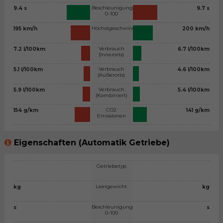
Beschleunigung
9.4 s
9.7 s
0-100
Höchstgeschwindigkeit
195 km/h
200 km/h
Verbrauch
7.2 l/100km
6.7 l/100km
(Innerorts)
Verbrauch
5.1 l/100km
4.6 l/100km
(Außerorts)
Verbrauch
5.9 l/100km
5.4 l/100km
(Kombiniert)
CO2
154 g/km
141 g/km
Emissionen
Eigenschaften (Automatik Getriebe)
Getriebetyp
Leergewicht
kg
kg
Beschleunigung
s
s
0-100