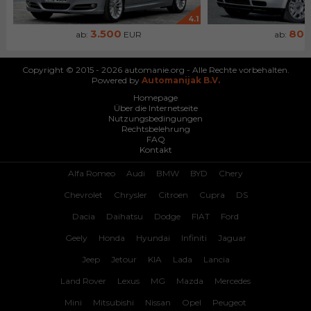
4.1
3.500
80
ab:
EUR
ab:
Copyright © 2015 - 2026 automanie.org - Alle Rechte vorbehalten.
Powered by
Automanijak B.V.
Homepage
Über die Internetseite
Nutzungsbedingungen
Rechtsbelehrung
FAQ
Kontakt
Alfa Romeo
Audi
BMW
BYD
Chery
Chevrolet
Chrysler
Citroen
Cupra
DS
Dacia
Daihatsu
Dodge
FIAT
Ford
Geely
Honda
Hyundai
Infiniti
Jaguar
Jeep
Jetour
KIA
Lada
Lancia
Land Rover
Lexus
MG
Mazda
Mercedes
Mini
Mitsubishi
Nissan
Opel
Peugeot