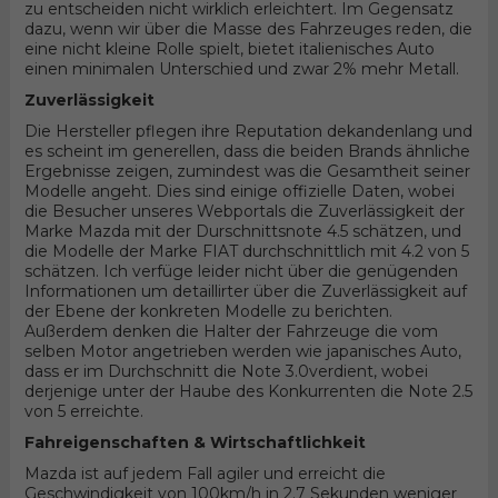
zu entscheiden nicht wirklich erleichtert. Im Gegensatz
dazu, wenn wir über die Masse des Fahrzeuges reden, die
eine nicht kleine Rolle spielt, bietet italienisches Auto
einen minimalen Unterschied und zwar 2% mehr Metall.
Zuverlässigkeit
Die Hersteller pflegen ihre Reputation dekandenlang und
es scheint im generellen, dass die beiden Brands ähnliche
Ergebnisse zeigen, zumindest was die Gesamtheit seiner
Modelle angeht. Dies sind einige offizielle Daten, wobei
die Besucher unseres Webportals die Zuverlässigkeit der
Marke Mazda mit der Durschnittsnote 4.5 schätzen, und
die Modelle der Marke FIAT durchschnittlich mit 4.2 von 5
schätzen. Ich verfüge leider nicht über die genügenden
Informationen um detaillirter über die Zuverlässigkeit auf
der Ebene der konkreten Modelle zu berichten.
Außerdem denken die Halter der Fahrzeuge die vom
selben Motor angetrieben werden wie japanisches Auto,
dass er im Durchschnitt die Note 3.0verdient, wobei
derjenige unter der Haube des Konkurrenten die Note 2.5
von 5 erreichte.
Fahreigenschaften & Wirtschaftlichkeit
Mazda ist auf jedem Fall agiler und erreicht die
Geschwindigkeit von 100km/h in 2.7 Sekunden weniger