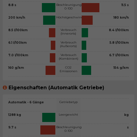
Beschleunigung
8.8 s
11.5 s
0-100
Höchstgeschwindigkeit
200 km/h
180 km/h
Verbrauch
8.5 l/100km
8.4 l/100km
(Innerorts)
Verbrauch
6.1 l/100km
5.8 l/100km
(Außerorts)
Verbrauch
7.0 l/100km
6.7 l/100km
(Kombiniert)
CO2
160 g/km
154 g/km
Emissionen
Eigenschaften (Automatik Getriebe)
Getriebetyp
Automatik - 6 Gänge
Leergewicht
1288 kg
kg
Beschleunigung
9.7 s
s
0-100