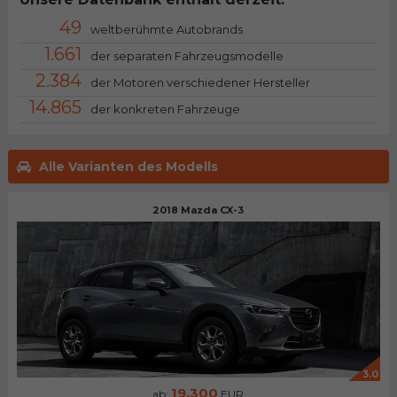
49
weltberühmte Autobrands
1.661
der separaten Fahrzeugsmodelle
2.384
der Motoren verschiedener Hersteller
14.865
der konkreten Fahrzeuge
Alle Varianten des Modells
2018 Mazda CX-3
3.0
19.300
ab:
EUR