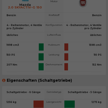
Motor
Mazda
2.0 SKYACTIV-G 150
Kraftstoff
Benzin
Benzin
Konfiguration
4 - Reihenmotor, 4 Ventile
4 - Reihenmotor, 4 Ventile
pro Zylinder
pro Zylinder
Lufteinfluss
übliches
übliches
Hubraum
1998 cm3
1598 cm3
Leistung
150 PS
110 PS
Drehmoment
207 Nm
152 Nm
Eigenschaften (Schaltgetriebe)
Getriebetyp
Schaltgetriebe - 6 Gänge
Schaltgetriebe - 5 Gänge
Leergewicht
1256 kg
1275 kg