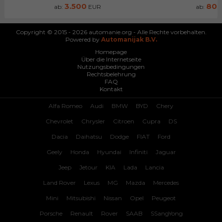
3.500
80
ab:
EUR
ab:
Copyright © 2015 - 2026 automanie.org - Alle Rechte vorbehalten.
Powered by
Automanijak B.V.
Homepage
Über die Internetseite
Nutzungsbedingungen
Rechtsbelehrung
FAQ
Kontakt
Alfa Romeo
Audi
BMW
BYD
Chery
Chevrolet
Chrysler
Citroen
Cupra
DS
Dacia
Daihatsu
Dodge
FIAT
Ford
Geely
Honda
Hyundai
Infiniti
Jaguar
Jeep
Jetour
KIA
Lada
Lancia
Land Rover
Lexus
MG
Mazda
Mercedes
Mini
Mitsubishi
Nissan
Opel
Peugeot
Porsche
Renault
Rover
SAAB
SSangYong