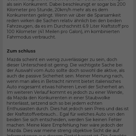
als sein Konkurrent. Dabei beschleunigt er sogar bis 200
Kilometer pro Stunde, 20km/h mehr als es dem
Konkurrenten gelingt. Wenn wir über die Sparsamkeit
reden wirken die Sachen relativ ähnlich bei den beiden
Fahrzeugen, da es im Durchschnitt 6.9 Liter Kraftstoff pro
100 Kilometer (41 Meilen pro Galon), im kombinierten
Fahrmodus verbraucht.
Zum schluss
Mazda scheint ein wenig zuverlässiger zu sein, doch
dieser Unterschied ist gering. Die wichtigste Sache bei
der Auswahl vom Auto sollte doch sowohl die aktive, als
auch die passive Sicherheit sein. Meiner Meinung nach,
wenn man alles in Betracht nimmt bietet italienisches
Auto insgesamt etwas höheren Level der Sicherheit an.
Im weiteren Verlauf kommt es jedoch zu einer Wende,
da Mazda den Konkurrenten in einer Staubwolke
hinterlässt, setzend sich so bei jedem echten
Enthusiasten durch. Dies hat jedoch sein Preis und das ist
der Kraftstoffverbrauch... Egal für welches Auto von den
beiden Sie sich entscheiden, werden Sie keinen Fehler
machen. Meine klare Empfehlung hier wäre jedoch der
Mazda. Dies war meine streng objektive Sicht die auf