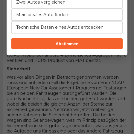
die beiden auch eigene unterschieldiche Einzelheiten
Zwei Autos vergleichen
anzubieten. Da die beiden Fahrzeuge benzin als
Leistungsquelle benutzen sowie 5 Türer SUV
Mein ideales Auto finden
Karosserieform im Rahmen demselben ' Geländewagen'
Segment besitzen, ist der größte Unterschied
Technische Daten eines Autos entdecken
anderweitig organisierter Antrieb (Allradantrieb der durch
Mazdaimplementiert wird, beziehungsweise
Vorderradantrieb wenn es sich um FIAT handelt). Unter
Abstimmen
der Haube des ersten befindet sich der Motor entwickelt
von Mazda, 4-zylindrisches Aggregat mit 16 Ventilen und
150PS , wobei der andere 4-zylindrisches Aggregat mit 16
Ventilen und 110PS Produkt von FIAT besitzt.
Sicherheit
Was vor allen Dingen in Betracht genommen werden
muss sind auf jedem Fall die Ergebnisse von Euro NCAP
(European New Car Assessment Programme) Testungen
die an beiden Fahrzeugen durchgeführt wurden. Die
gute Nachricht ist, dass die beiden getestet worden sind
wobei die beiden die gleiche Anzahl der Sterne zur
Sicherheit gewannen. Nehmen wir jetzt mal einige
andere Kriterien die Sicherheit betreffen. Die beiden
Wagen sind Geländewagen, was im Prinzip bezüglich der
Sicherheit eine sehr gute Lage bedeutet , was uns jedoch
die Aufgabe uns für das eine oder das Andere Fahrzeug