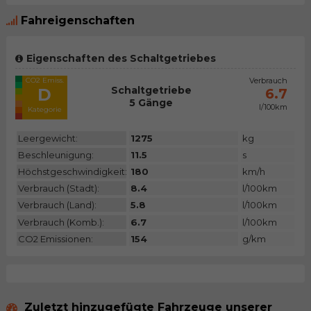
Fahreigenschaften
Eigenschaften des Schaltgetriebes
CO2 Emiss.
Verbrauch
Schaltgetriebe
D
6.7
5 Gänge
l/100km
Kategorie
Leergewicht:
1275
kg
Beschleunigung:
11.5
s
Höchstgeschwindigkeit:
180
km/h
Verbrauch (Stadt):
8.4
l/100km
Verbrauch (Land):
5.8
l/100km
Verbrauch (Komb.):
6.7
l/100km
CO2 Emissionen:
154
g/km
Zuletzt hinzugefügte Fahrzeuge unserer