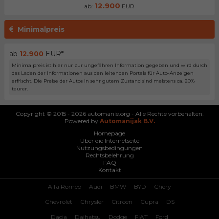
12.900
ab:
EUR
Minimalpreis
ab
12.900
EUR*
Minimalpreis ist hier nur zur ungefähren Information gegeben und wird durch
das Laden der Informationen aus den leitenden Portals für Auto-Anzeigen
erfrischt. Die Preise der Autos in sehr gutem Zustand sind meistens ca. 20%
teurer.
Copyright © 2015 - 2026 automanie.org - Alle Rechte vorbehalten.
Powered by
Automanijak B.V.
Homepage
Über die Internetseite
Nutzungsbedingungen
Rechtsbelehrung
FAQ
Kontakt
Alfa Romeo
Audi
BMW
BYD
Chery
Chevrolet
Chrysler
Citroen
Cupra
DS
Dacia
Daihatsu
Dodge
FIAT
Ford