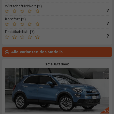
Wirtschaftlichkeit
(?)
:
?
Komfort
(?)
:
?
Praktikabilität
(?)
:
?
Alle Varianten des Modells
2018 FIAT 500X
3.0