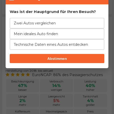
24%
25%
32%
größer
größer
höher
Was ist der Hauptgrund für Ihren Besuch?
Zwei Autos vergleichen
Mein ideales Auto finden
Technische Daten eines Autos entdecken
Abstimmen
Honda HR-V 1.5 VTEC Turbo
Herstellung von 2018. bis aktuell
EuroNCAP: 86% des Passagierschutzes
Beschleunigung
Verbrauch
Leistung
47%
14%
40%
besser
weniger
höher
Länge
Leergewicht
Tankinhalt
2%
5%
4%
mehr
mehr
größer
Kofferraum
Maximalgepäck
Preis