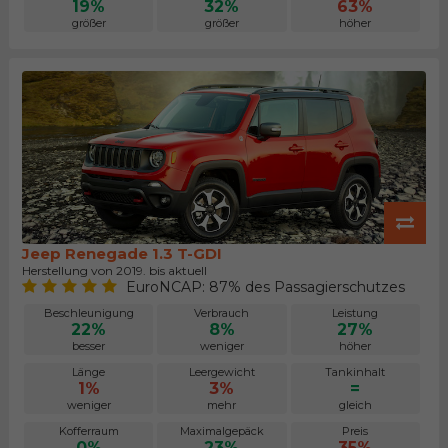
19%
32%
63%
größer
größer
höher
Jeep Renegade 1.3 T-GDI
Herstellung von 2019. bis aktuell
EuroNCAP: 87% des Passagierschutzes
Beschleunigung
Verbrauch
Leistung
22%
8%
27%
besser
weniger
höher
Länge
Leergewicht
Tankinhalt
1%
3%
=
weniger
mehr
gleich
Kofferraum
Maximalgepäck
Preis
0%
23%
35%