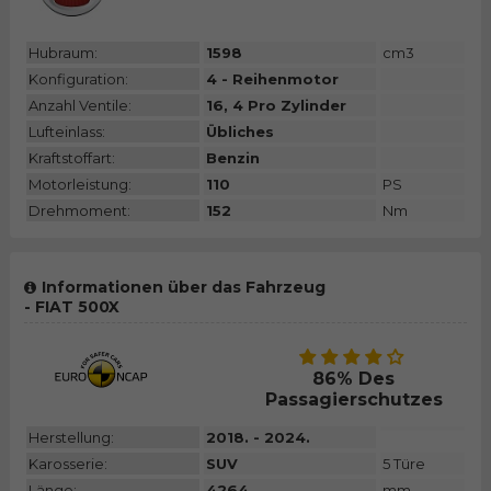
Hubraum:
1598
cm3
Konfiguration:
4 - Reihenmotor
Anzahl Ventile:
16, 4 Pro Zylinder
Lufteinlass:
Übliches
Kraftstoffart:
Benzin
Motorleistung:
110
PS
Drehmoment:
152
Nm
Informationen über das Fahrzeug
- FIAT 500X
86% Des
Passagierschutzes
Herstellung:
2018. - 2024.
Karosserie:
SUV
5 Türe
Länge:
4264
mm