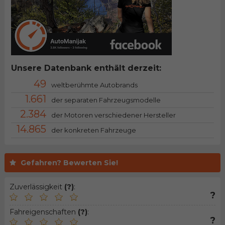
Unsere Datenbank enthält derzeit:
49
weltberühmte Autobrands
1.661
der separaten Fahrzeugsmodelle
2.384
der Motoren verschiedener Hersteller
14.865
der konkreten Fahrzeuge
Gefahren? Bewerten Sie!
Zuverlässigkeit
(?)
:
?
Fahreigenschaften
(?)
:
?