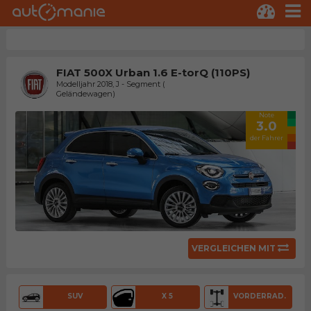
FIAT 500X Urban 1.6 E-torQ (110PS)
Modelljahr 2018, J - Segment (
Geländewagen)
Note
3.0
der Fahrer
VERGLEICHEN MIT
SUV
X 5
VORDERRAD.