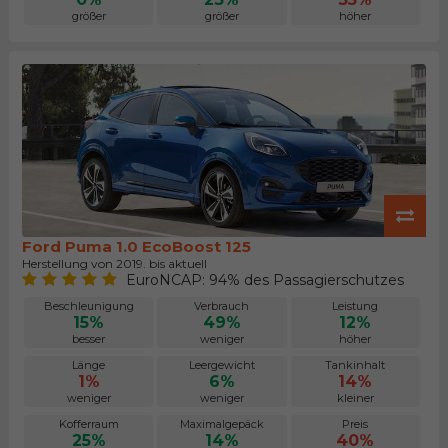
größer
größer
höher
Ford Puma 1.0 EcoBoost 125
Herstellung von 2019. bis aktuell
EuroNCAP: 94% des Passagierschutzes
Beschleunigung
Verbrauch
Leistung
15%
49%
12%
besser
weniger
höher
Länge
Leergewicht
Tankinhalt
1%
6%
14%
weniger
weniger
kleiner
Kofferraum
Maximalgepäck
Preis
25%
14%
40%