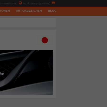
international)
srpski (ex-yugoslavia)
TIONEN
AUTOABZEICHEN
BLOG