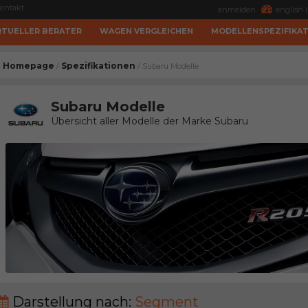
ontakt
anmelden
english (
RTUELLER BERATER
WAGEN VERGLEICHEN
MODELLENSPEZIFIKA
Homepage
Spezifikationen
/
/ Subaru Modelle
Subaru Modelle
Übersicht aller Modelle der Marke Subaru
Darstellung nach:
Segment