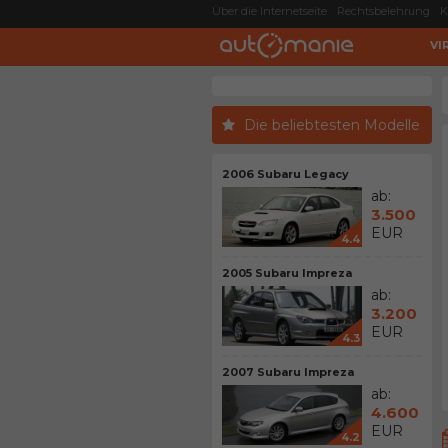
Über die Internetseite
Rechtsbelehrung
K
VI
Die beliebtesten Modelle
2006 Subaru Legacy
ab:
3.500
EUR
4.4
2005 Subaru Impreza
ab:
3.200
EUR
4.3
2007 Subaru Impreza
ab:
4.600
EUR
4.2