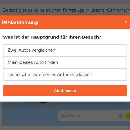
Derzeit gibt es keine solchen Fahrzeuge in unserer Gemeinsch
×
Abstimmung
Treten Sie der Gemeinschaft bei und fügen Si
Was ist der Hauptgrund für Ihren Besuch?
Fahrzeughistorie prüfen
Zwei Autos vergleichen
Mein ideales Auto finden
Technische Daten eines Autos entdecken
Abstimmen