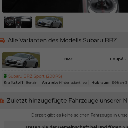
Alle Varianten des Modells Subaru BRZ
BRZ
Coupé - 
Subaru BRZ Sport (200PS)
Kraftstoff:
Benzin
Antrieb:
Hinterradantireb
Hubraum:
1998 cm3
Zuletzt hinzugefügte Fahrzeuge unserer N
Derzeit gibt es keine solchen Fahrzeuge in uns
Treten Sie der Gemeinschaft bei und fügen Si