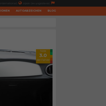
international)
srpski (ex-yugoslavia)
TIONEN
AUTOABZEICHEN
BLOG
Note
3.0
der Fahrer