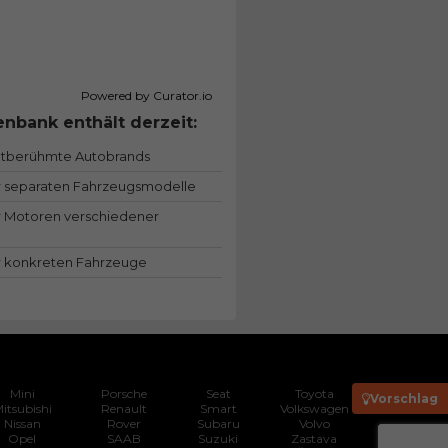
Powered by Curator.io
nbank enthält derzeit:
ltberühmte Autobrands
 separaten Fahrzeugsmodelle
 Motoren verschiedener
 konkreten Fahrzeuge
Mini
Porsche
Seat
Toyota
Vorschlag
itsubishi
Renault
Smart
Volkswagen
Nissan
Rover
Subaru
Volvo
Opel
SAAB
Suzuki
Zastava