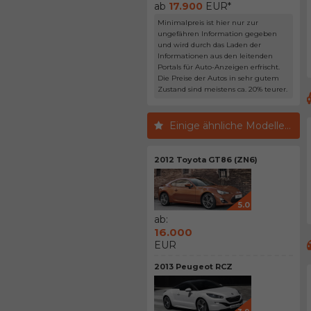
ab
17.900
EUR*
Minimalpreis ist hier nur zur
ungefähren Information gegeben
und wird durch das Laden der
Informationen aus den leitenden
Portals für Auto-Anzeigen erfrischt.
Die Preise der Autos in sehr gutem
Zustand sind meistens ca. 20% teurer.
Einige ähnliche Modelle...
2012 Toyota GT86 (ZN6)
5.0
ab:
16.000
EUR
2013 Peugeot RCZ