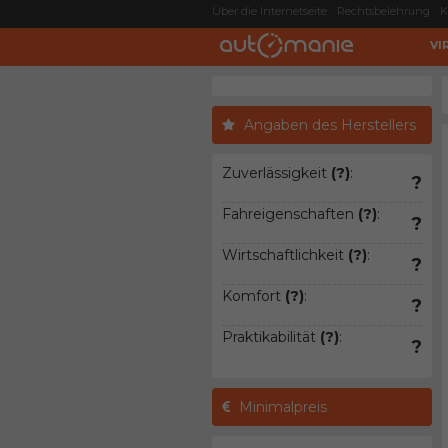
Über die Internetseite
Rechtsbelehrung
K
VI
Angaben des Herstellers
Zuverlässigkeit
(?)
:
?
Fahreigenschaften
(?)
:
?
Wirtschaftlichkeit
(?)
:
?
Komfort
(?)
:
?
Praktikabilität
(?)
:
?
Minimalpreis