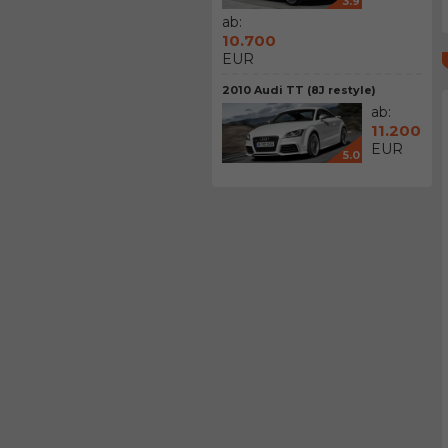
3.9
ab:
10.700
EUR
2010 Audi TT (8J restyle)
ab:
11.200
EUR
5.0