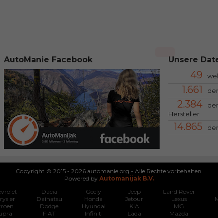
AutoManie Facebook
Unsere Date
49
we
1.661
der
2.384
der
Hersteller
14.865
der
Copyright © 2015 - 2026 automanie.org - Alle Rechte vorbehalten.
Powered by
Automanijak B.V.
vrolet
Dacia
Geely
Jeep
Land Rover
rysler
Daihatsu
Honda
Jetour
Lexus
M
troen
Dodge
Hyundai
KIA
MG
upra
FIAT
Infiniti
Lada
Mazda