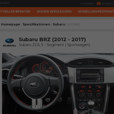
ontakt
anmelden
english (
RTUELLER BERATER
WAGEN VERGLEICHEN
MODELLENSPEZIFIKA
Homepage
Spezifikationen
Subaru
/
/
/ 2012 BRZ
Subaru BRZ (2012 - 2017)
Subaru ZC6, S - Segment ( Sportwagen)