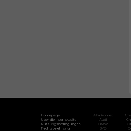
Homepage
Alfa Romeo
Che
Über die Internetseite
Audi
Ch
Nutzungsbedingungen
BMW
Ci
Rechtsbelehrung
BYD
C