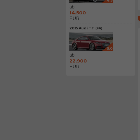
4.3
ab:
14.500
EUR
2015 Audi TT (FV)
5.0
ab:
22.900
EUR