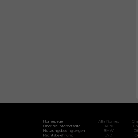
Homepage
Alfa Romeo
Che
Über die Internetseite
Audi
Ch
Nutzungsbedingungen
BMW
Ci
Rechtsbelehrung
BYD
C