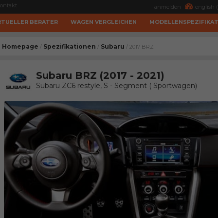
ontakt
anmelden
english (
RTUELLER BERATER
WAGEN VERGLEICHEN
MODELLENSPEZIFIKA
Homepage
Spezifikationen
Subaru
/
/
/ 2017 BRZ
Subaru BRZ (2017 - 2021)
Subaru ZC6 restyle, S - Segment ( Sportwagen)