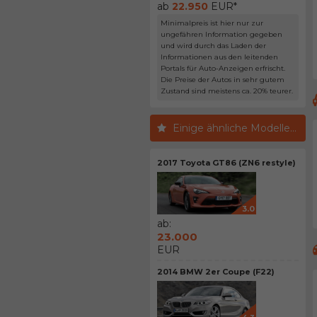
ab
22.950
EUR*
Minimalpreis ist hier nur zur
ungefähren Information gegeben
und wird durch das Laden der
Informationen aus den leitenden
Portals für Auto-Anzeigen erfrischt.
Die Preise der Autos in sehr gutem
Zustand sind meistens ca. 20% teurer.
Einige ähnliche Modelle...
2017 Toyota GT86 (ZN6 restyle)
3.0
ab:
23.000
EUR
2014 BMW 2er Coupe (F22)