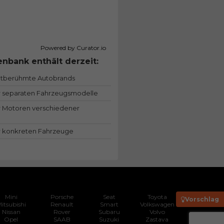
Powered by Curator.io
nbank enthält derzeit:
ltberühmte Autobrands
 separaten Fahrzeugsmodelle
 Motoren verschiedener
 konkreten Fahrzeuge
Mini
Porsche
Seat
Toyota
Vorschlag
itsubishi
Renault
Smart
Volkswagen
Nissan
Rover
Subaru
Volvo
Opel
SAAB
Suzuki
Zastava