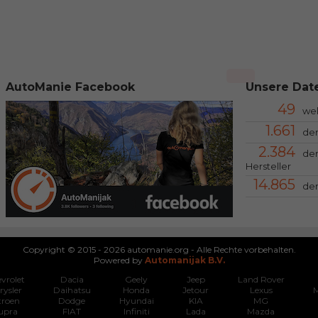
AutoManie Facebook
Unsere Date
49
we
1.661
der
2.384
der
Hersteller
14.865
der
Copyright © 2015 - 2026 automanie.org - Alle Rechte vorbehalten.
Powered by
Automanijak B.V.
vrolet
Dacia
Geely
Jeep
Land Rover
rysler
Daihatsu
Honda
Jetour
Lexus
M
troen
Dodge
Hyundai
KIA
MG
upra
FIAT
Infiniti
Lada
Mazda