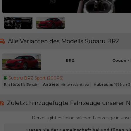
Alle Varianten des Modells Subaru BRZ
BRZ
Coupé - 
Subaru BRZ Sport (200PS)
Kraftstoff:
Benzin
Antrieb:
Hinterradantireb
Hubraum:
1998 cm3
Zuletzt hinzugefügte Fahrzeuge unserer N
Derzeit gibt es keine solchen Fahrzeuge in uns
Treten Sie der Gemeinschaft bei und fügen Si