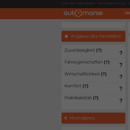
Über die Internetseite
Rechtsbelehrung
K
VI
Angaben des Herstellers
Zuverlässigkeit
(?)
:
?
Fahreigenschaften
(?)
:
?
Wirtschaftlichkeit
(?)
:
?
Komfort
(?)
:
?
Praktikabilität
(?)
:
?
Minimalpreis