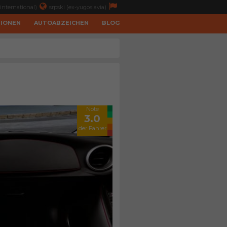
international)
srpski (ex-yugoslavia)
TIONEN
AUTOABZEICHEN
BLOG
Note
3.0
der Fahrer