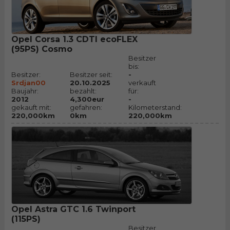
Opel Corsa 1.3 CDTI ecoFLEX
(95PS) Cosmo
Besitzer
bis:
Besitzer:
Besitzer seit:
-
Srdjan00
20.10.2025
verkauft
Baujahr:
bezahlt:
für:
2012
4,300eur
-
gekauft mit:
gefahren:
Kilometerstand:
220,000km
0km
220,000km
Opel Astra GTC 1.6 Twinport
(115PS)
Besitzer