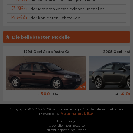
2.384
der Motoren verschiedener Hersteller
14.865
der konkreten Fahrzeuge
Die beliebtesten Modelle
1998 Opel Astra (Astra G)
2008 Opel Insign
4.2
500
4.00
ab:
EUR
ab:
Copyright © 2015 - 2026 automanie.org - Alle Rechte vorbehalten.
Powered by
Automanijak B.V.
Homepage
Über die Internetseite
Nutzungsbedingungen