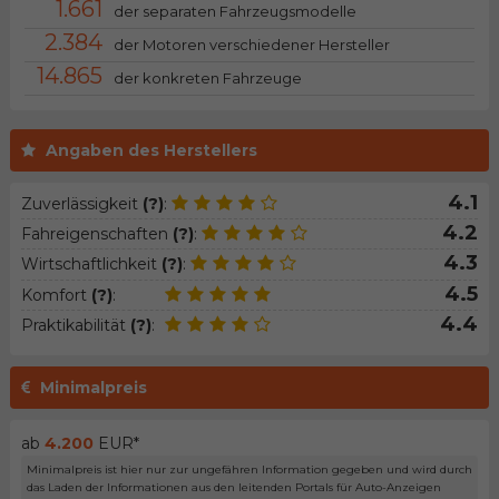
1.661
der separaten Fahrzeugsmodelle
2.384
der Motoren verschiedener Hersteller
14.865
der konkreten Fahrzeuge
Angaben des Herstellers
4.1
Zuverlässigkeit
(?)
:
4.2
Fahreigenschaften
(?)
:
4.3
Wirtschaftlichkeit
(?)
:
4.5
Komfort
(?)
:
4.4
Praktikabilität
(?)
:
Minimalpreis
ab
4.200
EUR*
Minimalpreis ist hier nur zur ungefähren Information gegeben und wird durch
das Laden der Informationen aus den leitenden Portals für Auto-Anzeigen