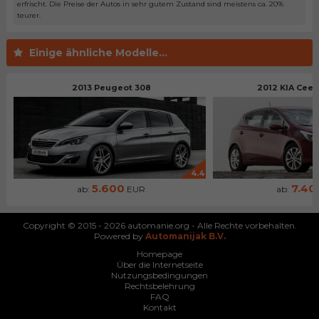
erfrischt. Die Preise der Autos in sehr gutem Zustand sind meistens ca. 20%
teurer.
Einige ähnliche Modelle...
2013 Peugeot 308
2012 KIA Ceed
4.4
5.600
7.40
ab:
EUR
ab:
Copyright © 2015 - 2026 automanie.org - Alle Rechte vorbehalten.
Powered by
Automanijak B.V.
Homepage
Über die Internetseite
Nutzungsbedingungen
Rechtsbelehrung
FAQ
Kontakt