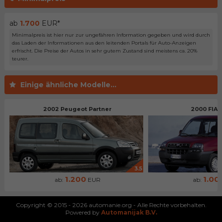
ab
1.700
EUR*
Minimalpreis ist hier nur zur ungefähren Information gegeben und wird durch
das Laden der Informationen aus den leitenden Portals für Auto-Anzeigen
erfrischt. Die Preise der Autos in sehr gutem Zustand sind meistens ca. 20%
teurer.
Einige ähnliche Modelle...
2002 Peugeot Partner
2000 FIAT
3.5
1.200
1.00
ab:
EUR
ab:
Copyright © 2015 - 2026 automanie.org - Alle Rechte vorbehalten.
Powered by
Automanijak B.V.