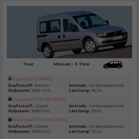
Tour
Minivan - 5 Türe
Opel Tour 1.6 (84PS)
Kraftstoff:
Benzin
Antrieb:
Vorderradantrieb
Hubraum:
1598 cm3
Leistung:
84 ks
Opel Tour 1.7 Di-16V (65PS)
Kraftstoff:
Diesel
Antrieb:
Vorderradantrieb
Hubraum:
1686 cm3
Leistung:
65 ks
Opel Tour 1.7 DTi-16V (75PS)
Kraftstoff:
Diesel
Antrieb:
Vorderradantrieb
Hubraum:
1686 cm3
Leistung:
75 ks