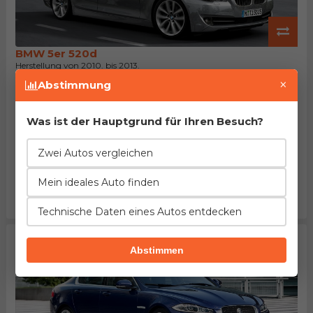
BMW 5er 520d
Herstellung von 2010. bis 2013.
EuroNCAP: 95% des Passagierschutzes
×
Abstimmung
Beschleunigung
Verbrauch
Leistung
42%
6%
38%
besser
mehr
höher
Was ist der Hauptgrund für Ihren Besuch?
Länge
Leergewicht
Tankinhalt
1%
9%
=
Zwei Autos vergleichen
mehr
mehr
gleich
Kofferraum
Maximalgepäck
Preis
Mein ideales Auto finden
8%
8%
45%
größer
größer
niedriger
Technische Daten eines Autos entdecken
Abstimmen