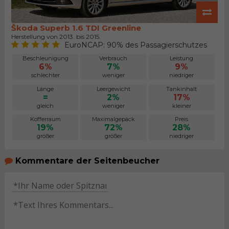
Škoda Superb 1.6 TDI Greenline
Herstellung von 2013. bis 2015.
EuroNCAP: 90% des Passagierschutzes
Beschleunigung
Verbrauch
Leistung
6%
7%
9%
schlechter
weniger
niedriger
Länge
Leergewicht
Tankinhalt
=
2%
17%
gleich
weniger
kleiner
Kofferraum
Maximalgepäck
Preis
19%
72%
28%
größer
größer
niedriger
Kommentare der Seitenbeucher