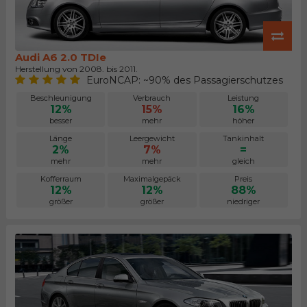
Audi A6 2.0 TDIe
Herstellung von 2008. bis 2011.
EuroNCAP: ~90% des Passagierschutzes
Beschleunigung
Verbrauch
Leistung
12%
15%
16%
besser
mehr
höher
Länge
Leergewicht
Tankinhalt
2%
7%
=
mehr
mehr
gleich
Kofferraum
Maximalgepäck
Preis
12%
12%
88%
größer
größer
niedriger