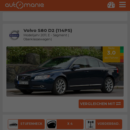
Volvo S80 D2 (114PS)
Modelljahr 2011, E - Segment (
Oberklassewagen)
Note
3.0
der Fahrer
VERGLEICHEN MIT
STUFENHECK
X 4
VORDERRAD.