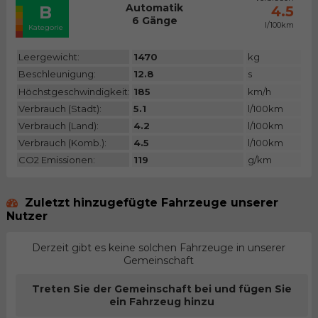
Automatik
B
4.5
6 Gänge
l/100km
Kategorie
Leergewicht:
1470
kg
Beschleunigung:
12.8
s
Höchstgeschwindigkeit:
185
km/h
Verbrauch (Stadt):
5.1
l/100km
Verbrauch (Land):
4.2
l/100km
Verbrauch (Komb.):
4.5
l/100km
CO2 Emissionen:
119
g/km
Zuletzt hinzugefügte Fahrzeuge unserer
Nutzer
Derzeit gibt es keine solchen Fahrzeuge in unserer
Gemeinschaft
Treten Sie der Gemeinschaft bei und fügen Sie
ein Fahrzeug hinzu