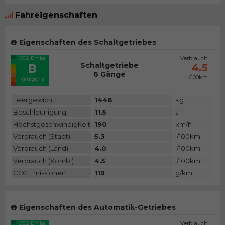
Fahreigenschaften
Eigenschaften des Schaltgetriebes
CO2 Emiss.
Verbrauch
Schaltgetriebe
B
4.5
6 Gänge
l/100km
Kategorie
Leergewicht:
1446
kg
Beschleunigung:
11.5
s
Höchstgeschwindigkeit:
190
km/h
Verbrauch (Stadt):
5.3
l/100km
Verbrauch (Land):
4.0
l/100km
Verbrauch (Komb.):
4.5
l/100km
CO2 Emissionen:
119
g/km
Eigenschaften des Automatik-Getriebes
CO2 Emiss.
Verbrauch