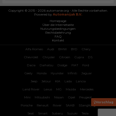
Copyright © 2015 - 2026 automanie.org - Alle Rechte vorbehalten.
Powered by
Automanijak B.V.
Homepage
Über die Internetseite
Nutzungsbedingungen
Rechtsbelehrung
FAQ
Kontakt
Alfa Romeo
Audi
BMW
BYD
Chery
Chevrolet
Chrysler
Citroen
Cupra
DS
Dacia
Daihatsu
Dodge
FIAT
Ford
Geely
Honda
Hyundai
Infiniti
Jaguar
Jeep
Jetour
KIA
Lada
Lancia
Land Rover
Lexus
MG
Mazda
Mercedes
Mini
Mitsubishi
Nissan
Opel
Peugeot
Vorschlag
Porsche
Renault
Rover
SAAB
SSangYong
Seat
Smart
Subaru
Suzuki
Tesla