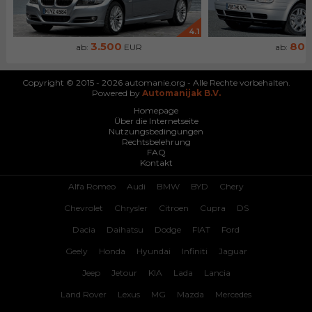
4.1
3.500
80
ab:
EUR
ab:
Copyright © 2015 - 2026 automanie.org - Alle Rechte vorbehalten.
Powered by
Automanijak B.V.
Homepage
Über die Internetseite
Nutzungsbedingungen
Rechtsbelehrung
FAQ
Kontakt
Alfa Romeo
Audi
BMW
BYD
Chery
Chevrolet
Chrysler
Citroen
Cupra
DS
Dacia
Daihatsu
Dodge
FIAT
Ford
Geely
Honda
Hyundai
Infiniti
Jaguar
Jeep
Jetour
KIA
Lada
Lancia
Land Rover
Lexus
MG
Mazda
Mercedes