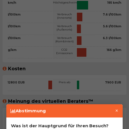
Höchstgeschwindigkeit
km/h
195 km/h
Verbrauch
l/100km
7.6 l/100km
(Innerorts)
Verbrauch
l/100km
5.6 l/100km
(Außerorts)
Verbrauch
l/100km
6.3 l/100km
(Kombiniert)
CO2
g/km
166 g/km
Emissionen
Kosten
Preis ab
12800 EUR
7900 EUR
Meinung des virtuellen Beraters™
×
Abstimmung
Allgemeine Stellungnahme
Zwei zweifellos ziemlich ähnliche Autos. Trotzdem haben
Was ist der Hauptgrund für Ihren Besuch?