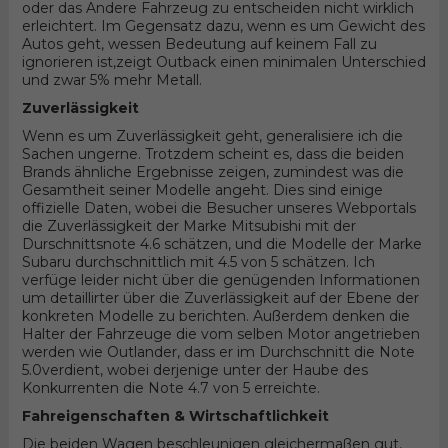
oder das Andere Fahrzeug zu entscheiden nicht wirklich
erleichtert. Im Gegensatz dazu, wenn es um Gewicht des
Autos geht, wessen Bedeutung auf keinem Fall zu
ignorieren ist,zeigt Outback einen minimalen Unterschied
und zwar 5% mehr Metall.
Zuverlässigkeit
Wenn es um Zuverlässigkeit geht, generalisiere ich die
Sachen ungerne. Trotzdem scheint es, dass die beiden
Brands ähnliche Ergebnisse zeigen, zumindest was die
Gesamtheit seiner Modelle angeht. Dies sind einige
offizielle Daten, wobei die Besucher unseres Webportals
die Zuverlässigkeit der Marke Mitsubishi mit der
Durschnittsnote 4.6 schätzen, und die Modelle der Marke
Subaru durchschnittlich mit 4.5 von 5 schätzen. Ich
verfüge leider nicht über die genügenden Informationen
um detaillirter über die Zuverlässigkeit auf der Ebene der
konkreten Modelle zu berichten. Außerdem denken die
Halter der Fahrzeuge die vom selben Motor angetrieben
werden wie Outlander, dass er im Durchschnitt die Note
5.0verdient, wobei derjenige unter der Haube des
Konkurrenten die Note 4.7 von 5 erreichte.
Fahreigenschaften & Wirtschaftlichkeit
Die beiden Wagen beschleunigen gleichermaßen gut,