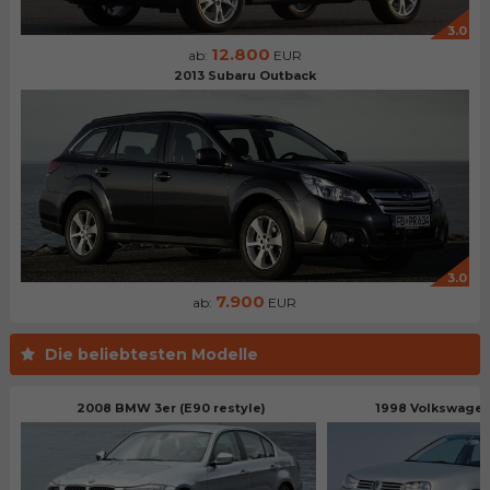
3.0
12.800
ab:
EUR
2013 Subaru Outback
3.0
7.900
ab:
EUR
Die beliebtesten Modelle
2008 BMW 3er (E90 restyle)
1998 Volkswagen 