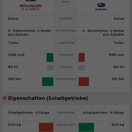
Motor
Mitsubishi
2.3 4N14
Kraftstoff
Diesel
Diesel
Konfiguration
4 - Reihenmotor, 4 Ventile
4 - Boxermotor, 4 Ventile
pro Zylinder
pro Zylinder
Lufteinfluss
Turbo
Turbo
Hubraum
2268 cm3
1998 cm3
Leistung
150 PS
150 PS
Drehmoment
380 Nm
350 Nm
Eigenschaften (Schaltgetriebe)
Getriebetyp
Schaltgetriebe - 6 Gänge
Schaltgetriebe - 6 Gänge
Leergewicht
1470 kg
1546 kg