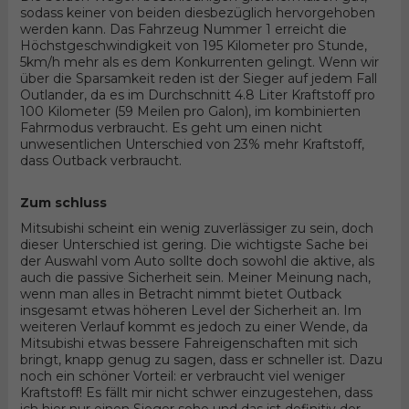
sodass keiner von beiden diesbezüglich hervorgehoben
werden kann. Das Fahrzeug Nummer 1 erreicht die
Höchstgeschwindigkeit von 195 Kilometer pro Stunde,
5km/h mehr als es dem Konkurrenten gelingt. Wenn wir
über die Sparsamkeit reden ist der Sieger auf jedem Fall
Outlander, da es im Durchschnitt 4.8 Liter Kraftstoff pro
100 Kilometer (59 Meilen pro Galon), im kombinierten
Fahrmodus verbraucht. Es geht um einen nicht
unwesentlichen Unterschied von 23% mehr Kraftstoff,
dass Outback verbraucht.
Zum schluss
Mitsubishi scheint ein wenig zuverlässiger zu sein, doch
dieser Unterschied ist gering. Die wichtigste Sache bei
der Auswahl vom Auto sollte doch sowohl die aktive, als
auch die passive Sicherheit sein. Meiner Meinung nach,
wenn man alles in Betracht nimmt bietet Outback
insgesamt etwas höheren Level der Sicherheit an. Im
weiteren Verlauf kommt es jedoch zu einer Wende, da
Mitsubishi etwas bessere Fahreigenschaften mit sich
bringt, knapp genug zu sagen, dass er schneller ist. Dazu
noch ein schöner Vorteil: er verbraucht viel weniger
Kraftstoff! Es fällt mir nicht schwer einzugestehen, dass