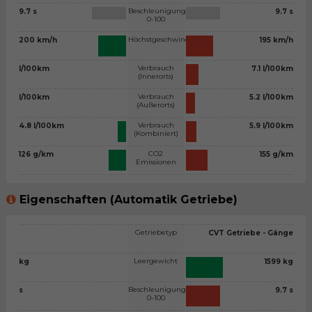
Beschleunigung
9.7 s
9.7 s
0-100
Höchstgeschwindigkeit
200 km/h
195 km/h
Verbrauch
l/100km
7.1 l/100km
(Innerorts)
Verbrauch
l/100km
5.2 l/100km
(Außerorts)
Verbrauch
4.8 l/100km
5.9 l/100km
(Kombiniert)
CO2
126 g/km
155 g/km
Emissionen
Eigenschaften (Automatik Getriebe)
Getriebetyp
CVT Getriebe - Gänge
Leergewicht
kg
1599 kg
Beschleunigung
s
9.7 s
0-100