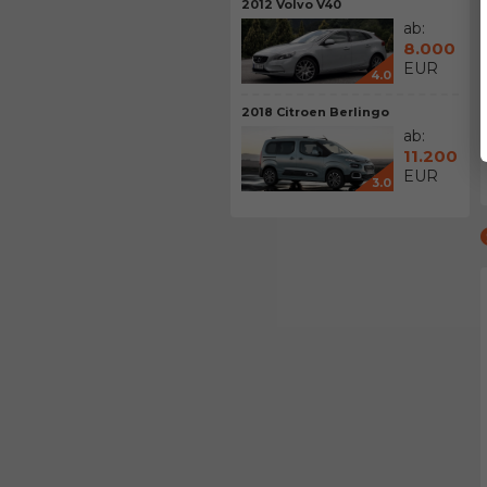
2012 Volvo V40
ab:
8.000
EUR
4.0
2018 Citroen Berlingo
ab:
11.200
EUR
3.0