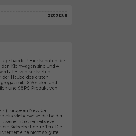
2200 EUR
euge handelt! Hier könnten die
eiden Kleinwagen sind und 4
ird alles von konkreten
 der Haube des ersten
ggregat mit 16 Ventilen und
tilen und 98PS Produkt von
CAP (European New Car
n glücklicherweise die beiden
t seinem Sicherheitslevel
n die Sicherheit betreffen. Die
cherheit eine nicht so gute