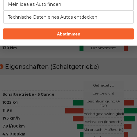
Benzin
Mein ideales Auto finden
Kraftstoff
4 - Reihenmotor, 4 Ventile pro
Zylinder
Konfiguration
Technische Daten eines Autos entdecken
übliches
Lufteinfluss
1398 cm3
Hubraum
Abstimmen
100 PS
Leistung
130 Nm
Drehmoment
Eigenschaften (Schaltgetriebe)
Getriebetyp
Leergewicht
Schaltgetriebe - 5 Gänge
Beschleunigung 0-
1022 kg
100
11.9 s
Höchstgeschwindigkeit
175 km/h
Verbrauch (Innerorts)
7.9 l/100km
Verbrauch (Außerorts)
4.7 l/100km