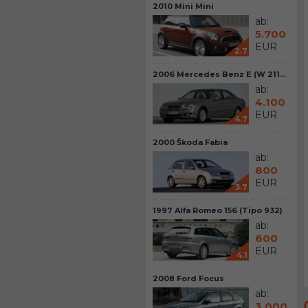
2010 Mini Mini
ab:
5.700
EUR
2.7
2006 Mercedes Benz E (W 211...
ab:
4.100
EUR
4.7
2000 Škoda Fabia
ab:
800
EUR
3.7
1997 Alfa Romeo 156 (Tipo 932)
ab:
600
EUR
4.1
2008 Ford Focus
ab:
3.000