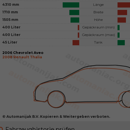
4310 mm
Länge
1710 mm
Breite
1505 mm
Höhe
400 Liter
Gepäckraum (min)
400 Liter
Gepäckraum (max)
45 Liter
Tank
2006 Chevrolet Aveo
2008 Renault Thalia
© Automanijak B.V. Kopieren & Weitergeben verboten.
Fahrzeughistorie prüfen