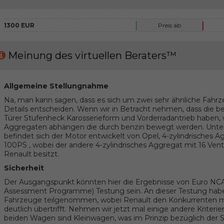
1300 EUR
Preis ab
Meinung des virtuellen Beraters™
Allgemeine Stellungnahme
Na, man kann sagen, dass es sich um zwei sehr ähnliche Fahrz
Details entscheiden. Wenn wir in Betracht nehmen, dass die b
Türer Stufenheck Karosserieform und Vorderradantrieb haben, w
Aggregaten abhängen die durch benzin bewegt werden. Unter
befindet sich der Motor entwickelt von Opel, 4-zylindrisches A
100PS , wobei der andere 4-zylindrisches Aggregat mit 16 Ven
Renault besitzt.
Sicherheit
Der Ausgangspunkt könnten hier die Ergebnisse von Euro N
Assessment Programme) Testung sein. An dieser Testung habe
Fahrzeuge teilgenommen, wobei Renault den Konkurrenten mi
deutlich übertrifft. Nehmen wir jetzt mal einige andere Kriterie
beiden Wagen sind Kleinwagen, was im Prinzip bezüglich der Si