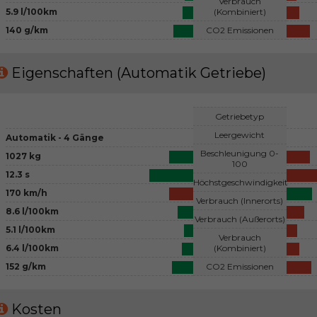
Verbrauch
5.9 l/100km
(Kombiniert)
140 g/km
CO2 Emissionen
Eigenschaften (Automatik Getriebe)
Getriebetyp
Leergewicht
Automatik - 4 Gänge
Beschleunigung 0-
1027 kg
100
12.3 s
Höchstgeschwindigkeit
170 km/h
Verbrauch (Innerorts)
8.6 l/100km
Verbrauch (Außerorts)
5.1 l/100km
Verbrauch
6.4 l/100km
(Kombiniert)
152 g/km
CO2 Emissionen
Kosten