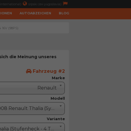
international)
srpski (ex-yugoslavia)
TIONEN
AUTOABZEICHEN
BLOG
.4 16V (98PS)
 sich die Meinung unseres
Fahrzeug #2
Marke
Renault
Modell
2008 Renault Thalia (Symbol II)
Variante
Thalia (Stufenheck - 4 Türe)