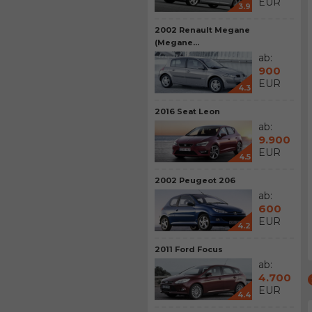
EUR
3.9
2002 Renault Megane
(Megane...
ab:
900
EUR
4.3
2016 Seat Leon
ab:
9.900
EUR
4.5
2002 Peugeot 206
ab:
600
EUR
4.2
2011 Ford Focus
ab:
4.700
EUR
4.4