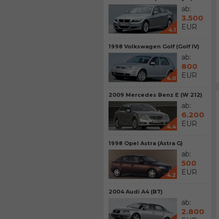
ab:
3.500
EUR
4.1
1998 Volkswagen Golf (Golf IV)
ab:
800
EUR
4.0
2009 Mercedes Benz E (W 212)
ab:
6.200
EUR
4.4
1998 Opel Astra (Astra G)
ab:
500
EUR
4.2
2004 Audi A4 (B7)
ab:
2.800