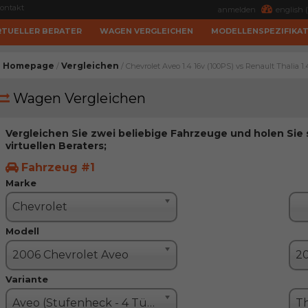
ontakt
anmelden
english (
RTUELLER BERATER
WAGEN VERGLEICHEN
MODELLENSPEZIFIKA
Homepage
Vergleichen
/
/ Chevrolet Aveo 1.4 16v (100PS) vs Renault Thalia 1
Wagen Vergleichen
Vergleichen Sie zwei beliebige Fahrzeuge und holen Sie
virtuellen Beraters;
Fahrzeug #1
Marke
Chevrolet
Modell
2006 Chevrolet Aveo
Variante
Aveo (Stufenheck - 4 Türe)