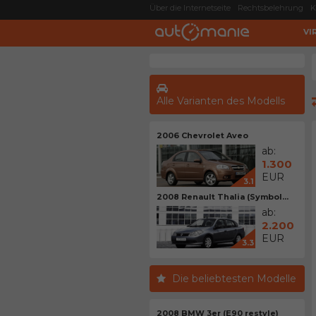
Über die Internetseite
Rechtsbelehrung
K
VI
Alle Varianten des Modells
2006 Chevrolet Aveo
ab:
1.300
EUR
3.1
2008 Renault Thalia (Symbol...
ab:
2.200
EUR
3.3
Die beliebtesten Modelle
2008 BMW 3er (E90 restyle)