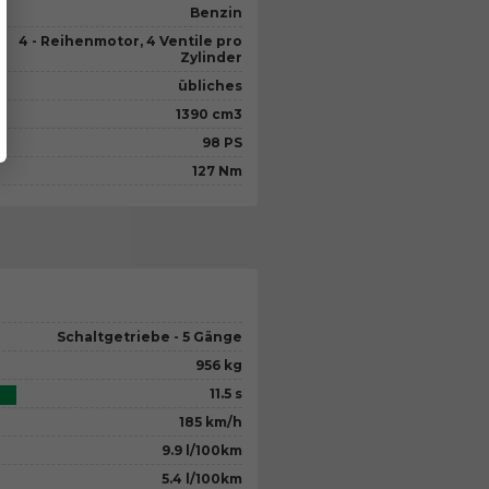
Benzin
4 - Reihenmotor, 4 Ventile pro
Zylinder
übliches
1390 cm3
98 PS
127 Nm
Schaltgetriebe - 5 Gänge
956 kg
11.5 s
185 km/h
9.9 l/100km
5.4 l/100km