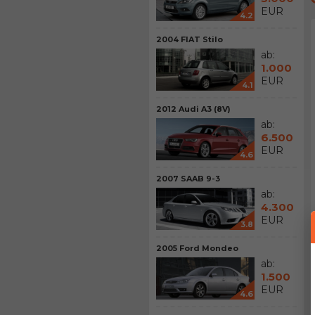
EUR
4.2
2004 FIAT Stilo
ab:
1.000
EUR
4.1
2012 Audi A3 (8V)
ab:
6.500
EUR
4.6
2007 SAAB 9-3
ab:
4.300
EUR
3.8
2005 Ford Mondeo
ab:
1.500
EUR
4.6