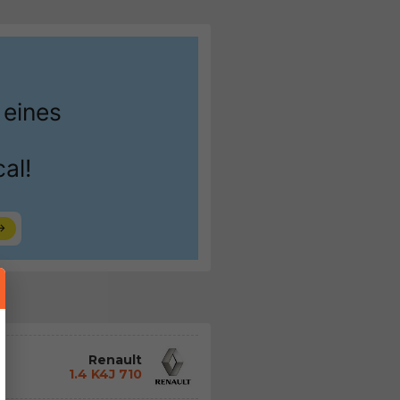
Renault
1.4 K4J 710