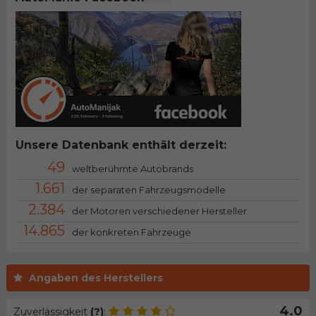
Unsere Datenbank enthält derzeit:
49
weltberühmte Autobrands
1.661
der separaten Fahrzeugsmodelle
2.384
der Motoren verschiedener Hersteller
14.865
der konkreten Fahrzeuge
Angaben des Herstellers
4.0
Zuverlässigkeit
(?)
: