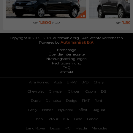
3.8
1.500
1.50
ab:
EUR
ab:
Copyright © 2015 - 2026 automanie.org - Alle Rechte vorbehalten.
Powered by
Automanijak B.V.
Homepage
Über die Internetseite
Nutzungsbedingungen
Rechtsbelehrung
FAQ
Kontakt
Alfa Romeo
Audi
BMW
BYD
Chery
Chevrolet
Chrysler
Citroen
Cupra
DS
Dacia
Daihatsu
Dodge
FIAT
Ford
Geely
Honda
Hyundai
Infiniti
Jaguar
Jeep
Jetour
KIA
Lada
Lancia
Land Rover
Lexus
MG
Mazda
Mercedes