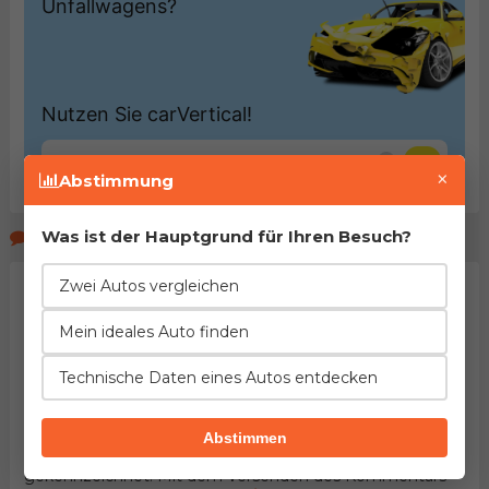
×
Abstimmung
Was ist der Hauptgrund für Ihren Besuch?
Kommentare der Seitenbeucher
Zwei Autos vergleichen
Mein ideales Auto finden
Technische Daten eines Autos entdecken
Abstimmen
HINWEIS:
Pflichtfelder sind mit dem Stern (
*
)
gekennzeichnet. Mit dem Versenden des Kommentars