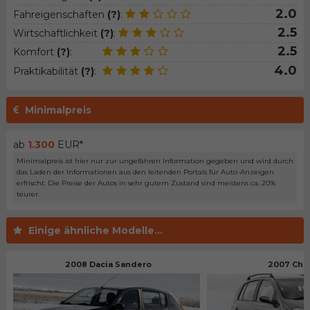
2.0
Fahreigenschaften
(?)
:
2.5
Wirtschaftlichkeit
(?)
:
2.5
Komfort
(?)
:
4.0
Praktikabilität
(?)
:
Minimalpreis
ab
1.300
EUR*
Minimalpreis ist hier nur zur ungefähren Information gegeben und wird durch
das Laden der Informationen aus den leitenden Portals für Auto-Anzeigen
erfrischt. Die Preise der Autos in sehr gutem Zustand sind meistens ca. 20%
teurer.
Einige ähnliche Modelle...
2008 Dacia Sandero
2007 Che