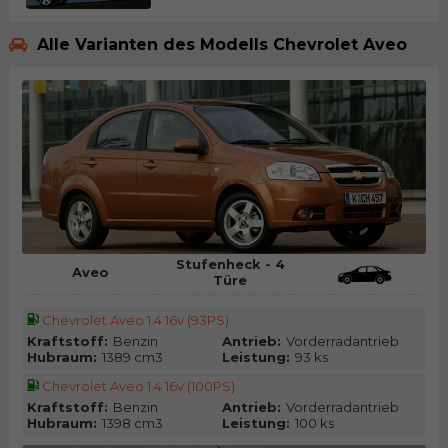
Alle Varianten des Modells Chevrolet Aveo
Stufenheck - 4
Aveo
Türe
Chevrolet Aveo 1.4 16v (93PS)
Kraftstoff:
Benzin
Antrieb:
Vorderradantrieb
Hubraum:
1389 cm3
Leistung:
93 ks
Chevrolet Aveo 1.4 16v (100PS)
Kraftstoff:
Benzin
Antrieb:
Vorderradantrieb
Hubraum:
1398 cm3
Leistung:
100 ks