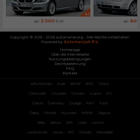
4.1
3.500
80
ab:
EUR
ab:
Copyright © 2015 - 2026 automanie.org - Alle Rechte vorbehalten.
Powered by
Automanijak B.V.
Homepage
Über die Internetseite
Nutzungsbedingungen
Rechtsbelehrung
FAQ
Kontakt
Alfa Romeo
Audi
BMW
BYD
Chery
Chevrolet
Chrysler
Citroen
Cupra
DS
Dacia
Daihatsu
Dodge
FIAT
Ford
Geely
Honda
Hyundai
Infiniti
Jaguar
Jeep
Jetour
KIA
Lada
Lancia
Land Rover
Lexus
MG
Mazda
Mercedes