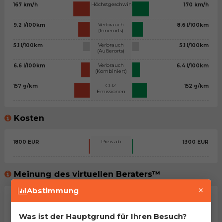
Höchstgeschwindigkeit
167 km/h
170 km/h
Verbrauch
9.2 l/100km
8.6 l/100km
(Innerorts)
Verbrauch
5.1 l/100km
5.1 l/100km
(Außerorts)
Verbrauch
6.6 l/100km
6.4 l/100km
(Kombiniert)
CO2
157 g/km
152 g/km
Emissionen
Kosten
Preis ab
1800 EUR
1300 EUR
Meinung des virtuellen Beraters™
×
Abstimmung
Allgemeine Stellungnahme
Na, man kann sagen, dass es sich um zwei sehr ähnliche
Was ist der Hauptgrund für Ihren Besuch?