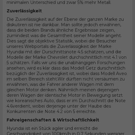
minimalen Unterschied und zwar 5% mehr Metall.
Zuverlässigkeit
Die Zuverlässigkeit auf der Ebene der ganzen Marke zu
diskutiren ist nie dankbar. Man sollte jedoch erwähnen,
dass die beiden Brands ähnliche Ergebnisse zeigen,
zumindest was die Gesamtheit seiner Modelle angeht.
Dies sagt die objektive Statistik, wobei die Besucher
unseres Webportals die Zuverlässigkeit der Marke
Hyundai mit der Durschnittsnote 4.5 schätzen, und die
Modelle der Marke Chevrolet durchschnittlich mit 4.1 von
5 schätzen. Falls wir uns die unabhängigen Forschungen
ansehen, wird es klar dass das Modell Getz durschnittlich
bezüglich der Zuverlässigkeit ist, wobei dass Modell Aveo
im selben Bereich steht.Wir dürften nicht versäumen zu
erwähnen, was die Fahrer anderer Wagen mit dem
gleichen Motor denken. Nähmlich meinen diejenigen
deren Wagen der identische Motor in Bewegung setzt
wie koreanisches Auto, dass er im Durchschnitt die Note
4.6verdient, wobei derjenige unter der Haube des
Konkurrenten die Note 4.2 von 5 erreichte.
Fahreigenschaften & Wirtschaftlichkeit
Hyundai ist ein Stück agiler und erreicht die
Geschwindigkeit von 100km/h in 0.7 Sekunden weniger