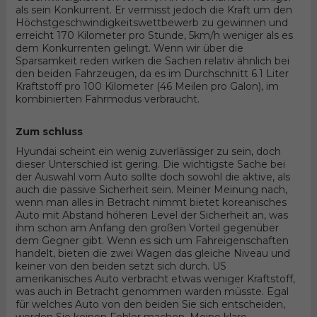
als sein Konkurrent. Er vermisst jedoch die Kraft um den
Höchstgeschwindigkeitswettbewerb zu gewinnen und
erreicht 170 Kilometer pro Stunde, 5km/h weniger als es
dem Konkurrenten gelingt. Wenn wir über die
Sparsamkeit reden wirken die Sachen relativ ähnlich bei
den beiden Fahrzeugen, da es im Durchschnitt 6.1 Liter
Kraftstoff pro 100 Kilometer (46 Meilen pro Galon), im
kombinierten Fahrmodus verbraucht.
Zum schluss
Hyundai scheint ein wenig zuverlässiger zu sein, doch
dieser Unterschied ist gering. Die wichtigste Sache bei
der Auswahl vom Auto sollte doch sowohl die aktive, als
auch die passive Sicherheit sein. Meiner Meinung nach,
wenn man alles in Betracht nimmt bietet koreanisches
Auto mit Abstand höheren Level der Sicherheit an, was
ihm schon am Anfang den großen Vorteil gegenüber
dem Gegner gibt. Wenn es sich um Fahreigenschaften
handelt, bieten die zwei Wagen das gleiche Niveau und
keiner von den beiden setzt sich durch. US
amerikanisches Auto verbracht etwas weniger Kraftstoff,
was auch in Betracht genommen warden müsste. Egal
für welches Auto von den beiden Sie sich entscheiden,