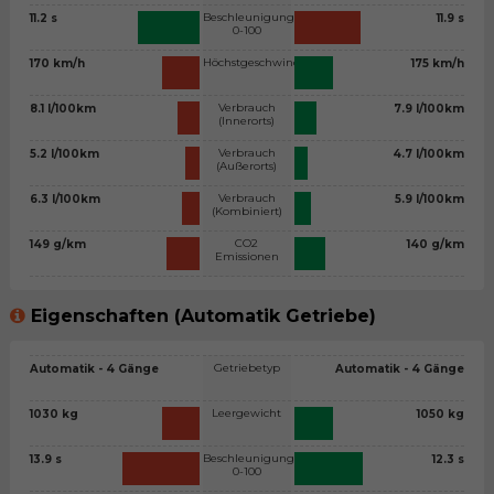
Beschleunigung
11.2 s
11.9 s
0-100
Höchstgeschwindigkeit
170 km/h
175 km/h
Verbrauch
8.1 l/100km
7.9 l/100km
(Innerorts)
Verbrauch
5.2 l/100km
4.7 l/100km
(Außerorts)
Verbrauch
6.3 l/100km
5.9 l/100km
(Kombiniert)
CO2
149 g/km
140 g/km
Emissionen
Eigenschaften (Automatik Getriebe)
Getriebetyp
Automatik - 4 Gänge
Automatik - 4 Gänge
Leergewicht
1030 kg
1050 kg
Beschleunigung
13.9 s
12.3 s
0-100