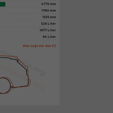
4775 mm
1780 mm
1535 mm
526 Liter
1677 Liter
64 Liter
Was sagt mir das (?)