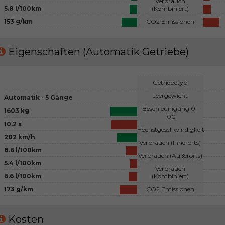
Verbrauch
5.8 l/100km
(Kombiniert)
153 g/km
CO2 Emissionen
Eigenschaften (Automatik Getriebe)
Getriebetyp
Leergewicht
Automatik - 5 Gänge
Beschleunigung 0-
1603 kg
100
10.2 s
Höchstgeschwindigkeit
202 km/h
Verbrauch (Innerorts)
8.6 l/100km
Verbrauch (Außerorts)
5.4 l/100km
Verbrauch
6.6 l/100km
(Kombiniert)
173 g/km
CO2 Emissionen
Kosten