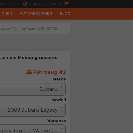
international)
srpski (ex-yugoslavia)
TIONEN
AUTOABZEICHEN
BLOG
u Legacy Touring Wagon 2.0D (150PS)
 sich die Meinung unseres
Fahrzeug #2
Marke
Subaru
Modell
2009 Subaru Legacy
Variante
Legacy Touring Wagon (Kombi - 5 Türe)