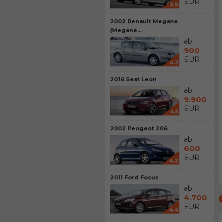
EUR
3.9
2002 Renault Megane
(Megane...
ab:
900
EUR
4.3
2016 Seat Leon
ab:
9.900
EUR
4.5
2002 Peugeot 206
ab:
600
EUR
4.2
2011 Ford Focus
ab:
4.700
EUR
4.4