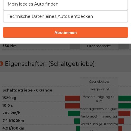
Diesel
Mein ideales Auto finden
Kraftstoff
4 - Reihenmotor, 4 Ventile pro
Zylinder
Konfiguration
4 - B
Technische Daten eines Autos entdecken
Turbo
Lufteinfluss
2199 cm3
Hubraum
Abstimmen
150 PS
Leistung
350 Nm
Drehmoment
Eigenschaften (Schaltgetriebe)
Getriebetyp
Leergewicht
Schaltgetriebe - 6 Gänge
Beschleunigung 0-
1529 kg
100
10.0 s
Höchstgeschwindigkeit
207 km/h
Verbrauch (Innerorts)
7.4 l/100km
Verbrauch (Außerorts)
4.9 l/100km