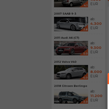
EUR
4.1
2007 SAAB 9-3
ab:
4.300
EUR
3.8
2011 Audi A6 (C7)
ab:
9.300
EUR
5.0
2012 Volvo V40
ab:
8.000
EUR
4.0
2018 Citroen Berlingo
ab:
11.200
EUR
3.0