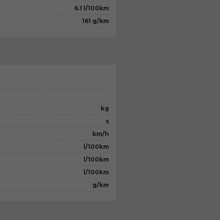
6.1 l/100km
161 g/km
kg
s
km/h
l/100km
l/100km
l/100km
g/km