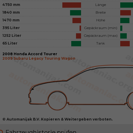
4750 mm
Länge
1840 mm
Breite
1470 mm
Höhe
395 Liter
Gepäckraum (min)
1252 Liter
Gepäckraum (max)
65 Liter
Tank
2008 Honda Accord Tourer
2009 Subaru Legacy Touring Wagon
© Automanijak B.V. Kopieren & Weitergeben verboten.
Fahrzeughistorie prüfen