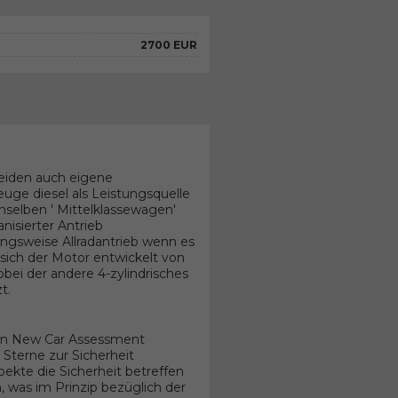
2700 EUR
beiden auch eigene
euge diesel als Leistungsquelle
selben ' Mittelklassewagen'
nisierter Antrieb
ngsweise Allradantrieb wenn es
sich der Motor entwickelt von
bei der andere 4-zylindrisches
t.
an New Car Assessment
Sterne zur Sicherheit
kte die Sicherheit betreffen
, was im Prinzip bezüglich der