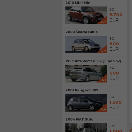
2010 Mini Mini
ab:
5.700
EUR
2.7
2000 Škoda Fabia
ab:
800
EUR
3.7
1997 Alfa Romeo 156 (Tipo 932)
ab:
600
EUR
4.1
2001 Peugeot 307
ab:
1.500
EUR
4.4
2004 FIAT Stilo
ab:
1.000