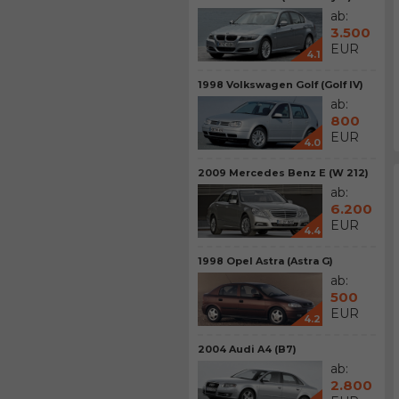
ab:
3.500
EUR
4.1
1998 Volkswagen Golf (Golf IV)
ab:
800
EUR
4.0
2009 Mercedes Benz E (W 212)
ab:
6.200
EUR
4.4
1998 Opel Astra (Astra G)
ab:
500
EUR
4.2
2004 Audi A4 (B7)
ab:
2.800