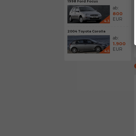
1998 Ford Focus
ab:
800
EUR
4.3
2004 Toyota Corolla
ab:
1.900
EUR
4.5