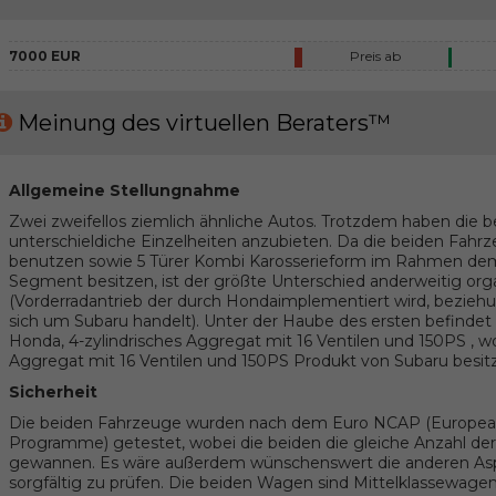
7000 EUR
Preis ab
Meinung des virtuellen Beraters™
Allgemeine Stellungnahme
Zwei zweifellos ziemlich ähnliche Autos. Trotzdem haben die 
unterschieldiche Einzelheiten anzubieten. Da die beiden Fahrz
benutzen sowie 5 Türer Kombi Karosserieform im Rahmen dem
Segment besitzen, ist der größte Unterschied anderweitig orga
(Vorderradantrieb der durch Hondaimplementiert wird, beziehu
sich um Subaru handelt). Unter der Haube des ersten befindet 
Honda, 4-zylindrisches Aggregat mit 16 Ventilen und 150PS , wo
Aggregat mit 16 Ventilen und 150PS Produkt von Subaru besitz
Sicherheit
Die beiden Fahrzeuge wurden nach dem Euro NCAP (Europe
Programme) getestet, wobei die beiden die gleiche Anzahl der 
gewannen. Es wäre außerdem wünschenswert die anderen Aspe
sorgfältig zu prüfen. Die beiden Wagen sind Mittelklassewagen