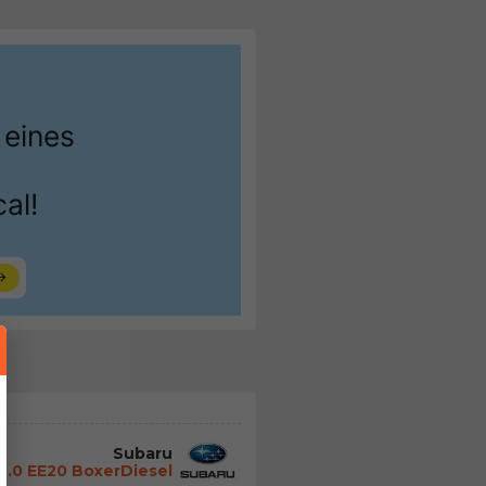
Subaru
2.0 EE20 BoxerDiesel