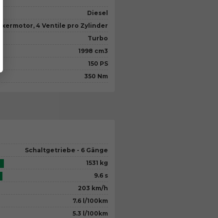
Diesel
oxermotor, 4 Ventile pro Zylinder
Turbo
1998 cm3
150 PS
350 Nm
Schaltgetriebe - 6 Gänge
1531 kg
9.6 s
203 km/h
7.6 l/100km
5.3 l/100km