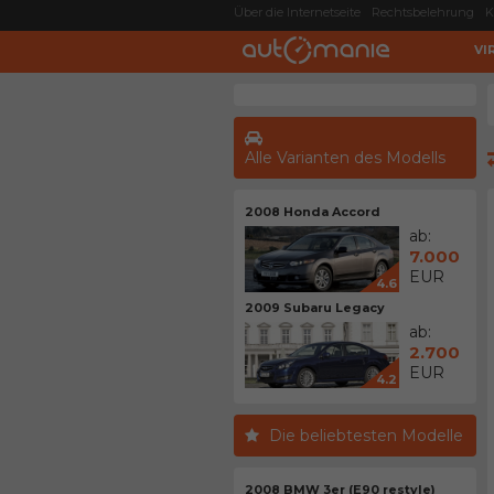
Über die Internetseite
Rechtsbelehrung
K
VI
Alle Varianten des Modells
2008 Honda Accord
ab:
7.000
EUR
4.6
2009 Subaru Legacy
ab:
2.700
EUR
4.2
Die beliebtesten Modelle
2008 BMW 3er (E90 restyle)