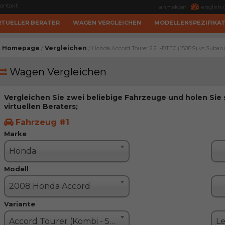
ontakt
anmelden
english (
RTUELLER BERATER
WAGEN VERGLEICHEN
MODELLENSPEZIFIKA
Homepage
Vergleichen
/
/ Honda Accord Tourer 2.2 i-DTEC (150PS) vs Subar
Wagen Vergleichen
Vergleichen Sie zwei beliebige Fahrzeuge und holen Sie
virtuellen Beraters;
Fahrzeug #1
Marke
Honda
Modell
2008 Honda Accord
Variante
Accord Tourer (Kombi - 5 Türe)