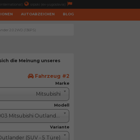
international)
srpski (ex-yugoslavia)
TIONEN
AUTOABZEICHEN
BLOG
ander 2.0 2WD (136PS)
 sich die Meinung unseres
Fahrzeug #2
Marke
Mitsubishi
Modell
2003 Mitsubishi Outlander
Variante
Outlander (SUV - 5 Türe)