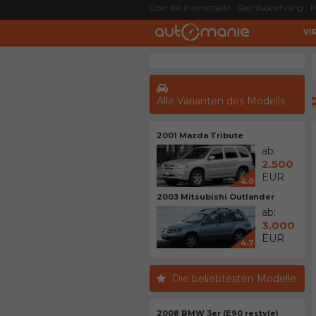
Über die Internetseite
Rechtsbelehrung
K
VI
Alle Varianten des Modells
2001 Mazda Tribute
ab:
2.500
EUR
4.0
2003 Mitsubishi Outlander
ab:
3.000
EUR
4.7
Die beliebtesten Modelle
2008 BMW 3er (E90 restyle)