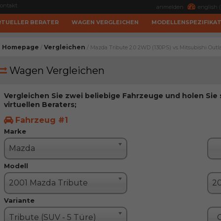
ontakt
anmelden
english (
RTUELLER BERATER
WAGEN VERGLEICHEN
MODELLENSPEZIFIKA
Homepage
Vergleichen
/
/ Mazda Tribute 2.0 2WD (130PS) vs Mitsubishi Outl
Wagen Vergleichen
Vergleichen Sie zwei beliebige Fahrzeuge und holen Sie
virtuellen Beraters;
Fahrzeug #1
Marke
Mazda
Modell
2001 Mazda Tribute
Variante
Tribute (SUV - 5 Türe)