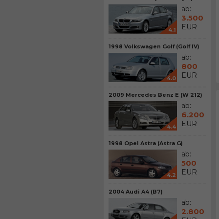
ab:
3.500
EUR
4.1
1998 Volkswagen Golf (Golf IV)
ab:
800
EUR
4.0
2009 Mercedes Benz E (W 212)
ab:
6.200
EUR
4.4
1998 Opel Astra (Astra G)
ab:
500
EUR
4.2
2004 Audi A4 (B7)
ab:
2.800