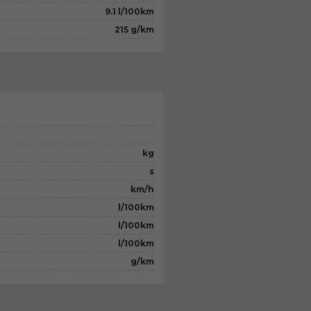
9.1 l/100km
215 g/km
kg
s
km/h
l/100km
l/100km
l/100km
g/km