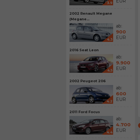
EUR
3.9
2002 Renault Megane
(Megane...
ab:
900
EUR
4.3
2016 Seat Leon
ab:
9.900
EUR
4.5
2002 Peugeot 206
ab:
600
EUR
4.2
2011 Ford Focus
ab:
4.700
EUR
4.4