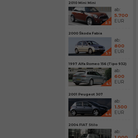
2010 Mini Mini
ab:
5.700
EUR
2.7
2000 Škoda Fabia
ab:
800
EUR
3.7
1997 Alfa Romeo 156 (Tipo 932)
ab:
600
EUR
4.1
2001 Peugeot 307
ab:
1.500
EUR
4.4
2004 FIAT Stilo
ab:
1.000