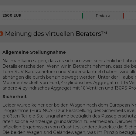
2500 EUR
Preis ab
Meinung des virtuellen Beraters™
Allgemeine Stellungnahme
Na, man kann sagen, dass es sich um zwei sehr ähnliche Fahrz
Details entscheiden. Wenn wir in Betracht nehmen, dass die 
Türer SUV Karosserieform und Vorderradantrieb haben, wird al
abhängen die durch benzin bewegt werden. Unter der Haube de
Motor entwickelt von Ford, 4-zylindrisches Aggregat mit 16 Ve
andere 4-zylindrisches Aggregat mit 16 Ventilen und 136PS Prod
Sicherheit
Leider wurde keiner der beiden Wagen nach dem European 
Programme (Euro NCAP) zur Feststellung des Sicherheitslevel
größten Teil die Stellungnahme bezüglich des Passagierschut
raten solche Fahrzeuge grundsätzlich zu vermeiden. Darüber hi
ofiziellen Ergebnissen vom Crashtest andere Aspekte die Sicher
Die beiden Wagen sind Geländewagen, was im Prinzip bezüglich