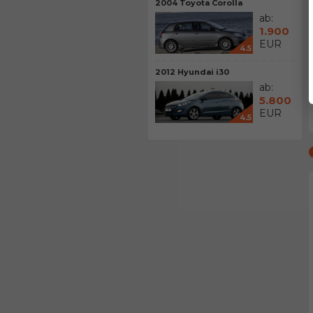
2004 Toyota Corolla
ab:
1.900
EUR
4.5
2012 Hyundai i30
ab:
5.800
EUR
4.5