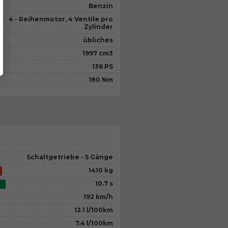
Benzin
4 - Reihenmotor, 4 Ventile pro
Zylinder
übliches
1997 cm3
136 PS
180 Nm
Schaltgetriebe - 5 Gänge
1410 kg
10.7 s
192 km/h
12.1 l/100km
7.4 l/100km