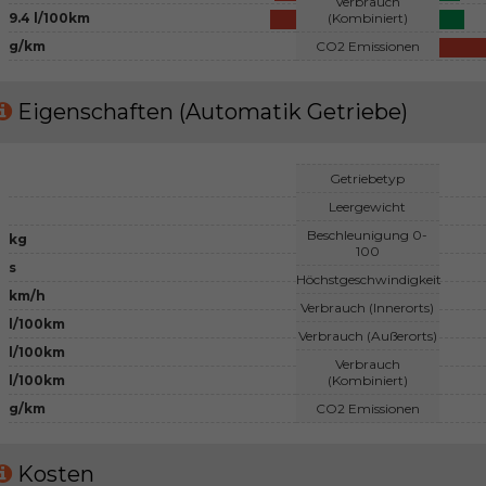
Verbrauch
9.4 l/100km
(Kombiniert)
g/km
CO2 Emissionen
Eigenschaften (Automatik Getriebe)
Getriebetyp
Leergewicht
Beschleunigung 0-
kg
100
s
Höchstgeschwindigkeit
km/h
Verbrauch (Innerorts)
l/100km
Verbrauch (Außerorts)
l/100km
Verbrauch
l/100km
(Kombiniert)
g/km
CO2 Emissionen
Kosten