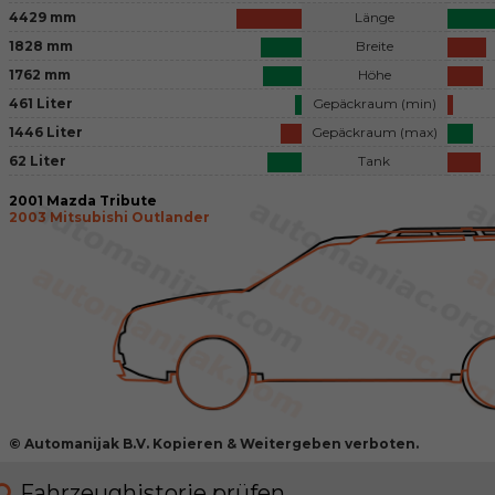
4429 mm
Länge
1828 mm
Breite
1762 mm
Höhe
461 Liter
Gepäckraum (min)
1446 Liter
Gepäckraum (max)
62 Liter
Tank
2001 Mazda Tribute
2003 Mitsubishi Outlander
© Automanijak B.V. Kopieren & Weitergeben verboten.
Fahrzeughistorie prüfen