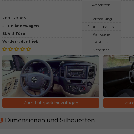
Abzeichen
2001. - 2005.
Herrstellung
J - Geländewagen
Fahrzeugsklasse
SUV, 5 Türe
Karroserie
Vorderradantrieb
Antrieb
Sicherheit
Zum Fuhrpark hinzufügen
Zum 
Dimensionen und Silhouetten