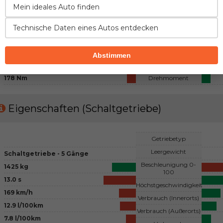
Benzin
Mein ideales Auto finden
Kraftstoff
4 - Reihenmotor, 4 Ventile pro
Zylinder
Konfiguration
Technische Daten eines Autos entdecken
übliches
Lufteinfluss
1988 cm3
Hubraum
Abstimmen
130 PS
Leistung
178 Nm
Drehmoment
Eigenschaften (Schaltgetriebe)
Getriebetyp
Leergewicht
Schaltgetriebe - 5 Gänge
Beschleunigung 0-
1425 kg
100
13.0 s
Höchstgeschwindigkeit
169 km/h
Verbrauch (Innerorts)
12.9 l/100km
Verbrauch (Außerorts)
7.8 l/100km