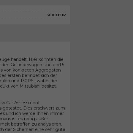
3000 EUR
euge handelt! Hier könnten die
beiden Geländewagen sind und 5
les von konkreten Aggregaten
s ersten befindet sich der
ntilen und 130PS , wobei der
ukt von Mitsubishi besitzt.
New Car Assessment
s getestet. Dies erschwert zum
zes und ich werde Ihnen immer
naus ist es nötig außer
heit betreffen zu analysieren.
 der Sicherheit eine sehr gute