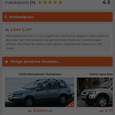
4.5
Praktikabilität
(?)
:
Minimalpreis
ab
2.500
EUR*
Minimalpreis ist hier nur zur ungefähren Information gegeben und wird durch
das Laden der Informationen aus den leitenden Portals für Auto-Anzeigen
erfrischt. Die Preise der Autos in sehr gutem Zustand sind meistens ca. 20%
teurer.
Einige ähnliche Modelle...
2003 Mitsubishi Outlander
2002 Land Rove
4.7
3.000
2.70
ab:
EUR
ab: