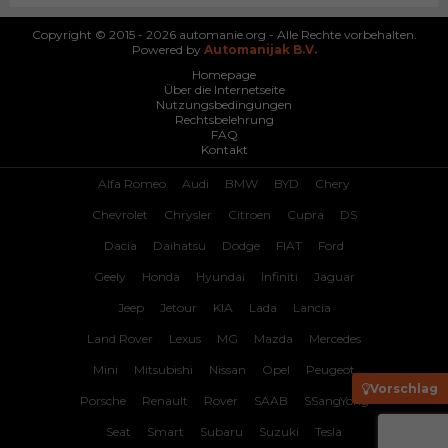
Copyright © 2015 - 2026 automanie.org - Alle Rechte vorbehalten.
Powered by
Automanijak B.V.
Homepage
Über die Internetseite
Nutzungsbedingungen
Rechtsbelehrung
FAQ
Kontakt
Alfa Romeo
Audi
BMW
BYD
Chery
Chevrolet
Chrysler
Citroen
Cupra
DS
Dacia
Daihatsu
Dodge
FIAT
Ford
Geely
Honda
Hyundai
Infiniti
Jaguar
Jeep
Jetour
KIA
Lada
Lancia
Land Rover
Lexus
MG
Mazda
Mercedes
Mini
Mitsubishi
Nissan
Opel
Peugeot
Vorschlag
Porsche
Renault
Rover
SAAB
SSangYong
Seat
Smart
Subaru
Suzuki
Tesla