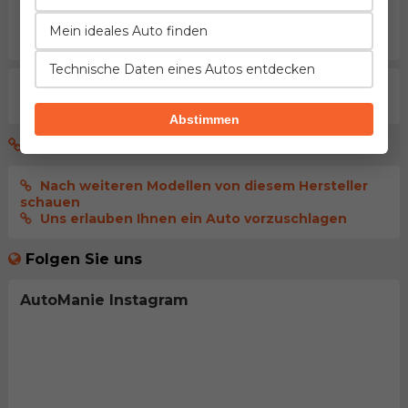
melden Sie sich an
, damit Ihr Kommentar
sofort
Mein ideales Auto finden
veröffentlicht wird
Technische Daten eines Autos entdecken
Aktuell gibt es noch keine Kommentare. Seien sie der
erste der dies kommentiert.
Abstimmen
Ok, das ist cool, und nun was?
Nach weiteren Modellen von diesem Hersteller
schauen
Uns erlauben Ihnen ein Auto vorzuschlagen
Folgen Sie uns
AutoManie Instagram