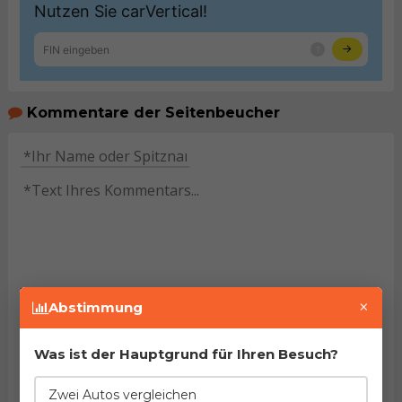
Kommentare der Seitenbeucher
HINWEIS:
Pflichtfelder sind mit dem Stern (
*
)
×
Abstimmung
gekennzeichnet. Mit dem Versenden des Kommentars
bestätigen Sie
Nutzungsbedingungen
unseres Portals
gelesen und akzeptiert zu haben.
Was ist der Hauptgrund für Ihren Besuch?
Kommentar senden
Zwei Autos vergleichen