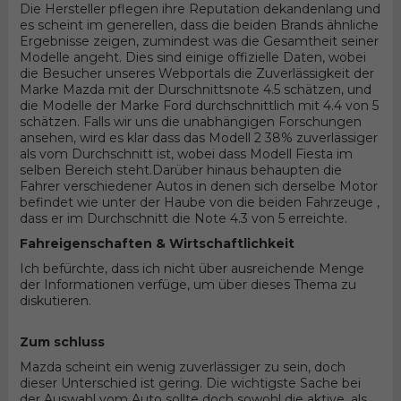
Die Hersteller pflegen ihre Reputation dekandenlang und
es scheint im generellen, dass die beiden Brands ähnliche
Ergebnisse zeigen, zumindest was die Gesamtheit seiner
Modelle angeht. Dies sind einige offizielle Daten, wobei
die Besucher unseres Webportals die Zuverlässigkeit der
Marke Mazda mit der Durschnittsnote 4.5 schätzen, und
die Modelle der Marke Ford durchschnittlich mit 4.4 von 5
schätzen. Falls wir uns die unabhängigen Forschungen
ansehen, wird es klar dass das Modell 2 38% zuverlässiger
als vom Durchschnitt ist, wobei dass Modell Fiesta im
selben Bereich steht.Darüber hinaus behaupten die
Fahrer verschiedener Autos in denen sich derselbe Motor
befindet wie unter der Haube von die beiden Fahrzeuge ,
dass er im Durchschnitt die Note 4.3 von 5 erreichte.
Fahreigenschaften & Wirtschaftlichkeit
Ich befürchte, dass ich nicht über ausreichende Menge
der Informationen verfüge, um über dieses Thema zu
diskutieren.
Zum schluss
Mazda scheint ein wenig zuverlässiger zu sein, doch
dieser Unterschied ist gering. Die wichtigste Sache bei
der Auswahl vom Auto sollte doch sowohl die aktive, als