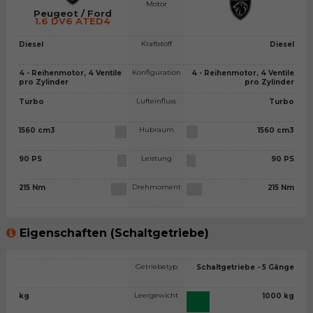
Motor
Peugeot / Ford
1.6 DV6 ATED4
Kraftstoff
Diesel
Diesel
Konfiguration
4 - Reihenmotor, 4 Ventile
4 - Reihenmotor, 4 Ventile
pro Zylinder
pro Zylinder
Lufteinfluss
Turbo
Turbo
Hubraum
1560 cm3
1560 cm3
Leistung
90 PS
90 PS
Drehmoment
215 Nm
215 Nm
Eigenschaften (Schaltgetriebe)
Getriebetyp
Schaltgetriebe - 5 Gänge
Leergewicht
kg
1000 kg