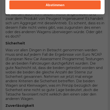
Fahrzeuge handelt! Hier könnten die Details entscheiden.
Abstimmen
Nicht nur dass die beiden Fahrzeuge Kleinwagen sind
und 3 Türer Schrägheck Karosserieform teilen, sondern
sie werden auch vom selben Motor angetrieben und
zwar dem Produkt von Peugeot Ingenieuere! Es handelt
sich um Aggregat mit dieselAntrieb. Es scheint, dass es in
diesem Falle nicht vieles gibt, was zugunsten des einen
oder des anderen Wagens überwiegen würde. Oder gibt
es doch?
Sicherheit
Was vor allen Dingen in Betracht genommen werden
muss sind auf jedem Fall die Ergebnisse von Euro NCAP
(European New Car Assessment Programme) Testungen
die an beiden Fahrzeugen durchgeführt wurden. Die
gute Nachricht ist, dass die beiden getestet worden sind
wobei die beiden die gleiche Anzahl der Sterne zur
Sicherheit gewannen. Nehmen wir jetzt mal einige
andere Kriterien die Sicherheit betreffen. Die beiden
Wagen sind Kleinwagen, was im Prinzip bezüglich der
Sicherheit eine nicht so gute Lage bedeutet ,doch die
Tatsache favorisiert nicht wirklich den einen oder den
anderen Wagen.
Zuverlässigkeit