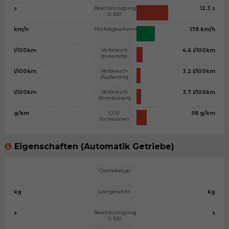
Beschleunigung
s
12.3 s
0-100
Höchstgeschwindigkeit
km/h
178 km/h
Verbrauch
l/100km
4.6 l/100km
(Innerorts)
Verbrauch
l/100km
3.2 l/100km
(Außerorts)
Verbrauch
l/100km
3.7 l/100km
(Kombiniert)
CO2
g/km
98 g/km
Emissionen
Eigenschaften (Automatik Getriebe)
Getriebetyp
Leergewicht
kg
kg
Beschleunigung
s
s
0-100