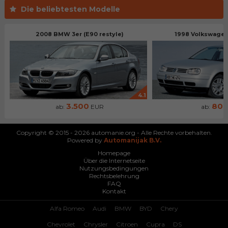
Die beliebtesten Modelle
2008 BMW 3er (E90 restyle)
1998 Volkswagen 
4.1
3.500
80
ab:
EUR
ab:
Copyright © 2015 - 2026 automanie.org - Alle Rechte vorbehalten.
Powered by
Automanijak B.V.
Homepage
Über die Internetseite
Nutzungsbedingungen
Rechtsbelehrung
FAQ
Kontakt
Alfa Romeo
Audi
BMW
BYD
Chery
Chevrolet
Chrysler
Citroen
Cupra
DS