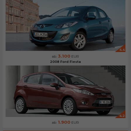
4.4
3.100
ab:
EUR
2008 Ford Fiesta
4.2
1.900
ab:
EUR