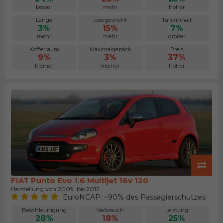
besser
mehr
höher
Länge
Leergewicht
Tankinhalt
3%
15%
7%
mehr
mehr
größer
Kofferraum
Maximalgepäck
Preis
9%
3%
37%
kleiner
kleiner
höher
FIAT Punto Evo 1.6 Multijet 16v 120
Herstellung von 2009. bis 2012.
EuroNCAP: ~90% des Passagierschutzes
Beschleunigung
Verbrauch
Leistung
28%
18%
25%