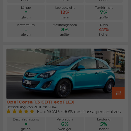
Länge
Leergewicht
Tankinhalt
=
12%
7%
gleich
mehr
größer
Kofferraum
Maximalgepäck
Preis
=
8%
42%
gleich
größer
höher
Opel Corsa 1.3 CDTI ecoFLEX
Herstellung von 2011. bis 2014.
EuroNCAP: ~90% des Passagierschutzes
Beschleunigung
Verbrauch
Leistung
=
6%
5%
gleich
weniger
höher