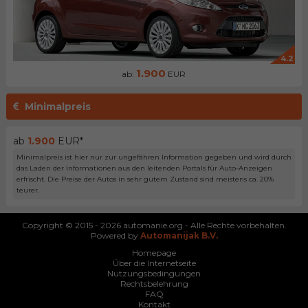
4.2
1.900
ab:
EUR
Minimalpreis
ab
1.900
EUR*
Minimalpreis ist hier nur zur ungefähren Information gegeben und wird durch
das Laden der Informationen aus den leitenden Portals für Auto-Anzeigen
erfrischt. Die Preise der Autos in sehr gutem Zustand sind meistens ca. 20%
teurer.
Copyright © 2015 - 2026 automanie.org - Alle Rechte vorbehalten.
Powered by
Automanijak B.V.
Homepage
Über die Internetseite
Nutzungsbedingungen
Rechtsbelehrung
FAQ
Kontakt