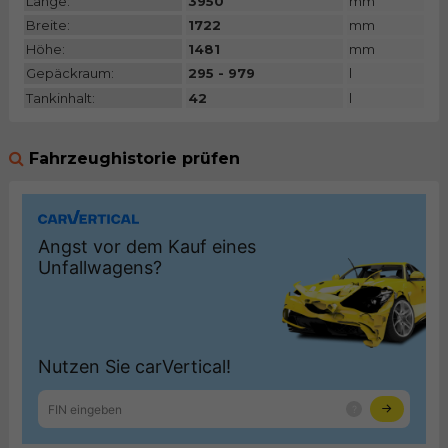
Länge:
3950
mm
Breite:
1722
mm
Höhe:
1481
mm
Gepäckraum:
295 - 979
l
Tankinhalt:
42
l
Fahrzeughistorie prüfen