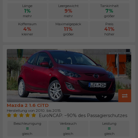
Länge
Leergewicht
Tankinhalt
1%
9%
7%
mehr
mehr
größer
Kofferraum
Maximalgepäck
Preis
4%
11%
41%
kleiner
größer
höher
Mazda 2 1.6 CiTD
Herstellung von 2010. bis 2015.
EuroNCAP: ~90% des Passagierschutzes
Beschleunigung
Verbrauch
Leistung
=
=
=
gleich
gleich
gleich