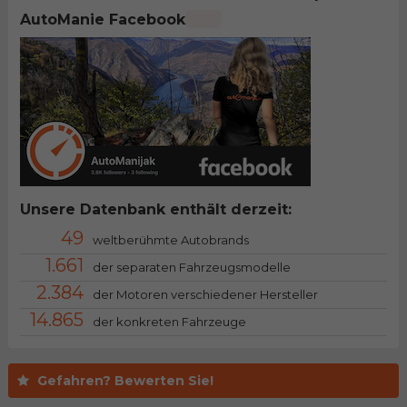
AutoManie Facebook
Unsere Datenbank enthält derzeit:
49
weltberühmte Autobrands
1.661
der separaten Fahrzeugsmodelle
2.384
der Motoren verschiedener Hersteller
14.865
der konkreten Fahrzeuge
Gefahren? Bewerten Sie!