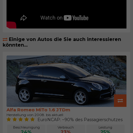
Einige von Autos die Sie auch interessieren
könnten...
Alfa Romeo MiTo 1.6 JTDm
Herstellung von 2008. bis aktuell
EuroNCAP: ~90% des Passagierschutzes
Beschleunigung
Verbrauch
Leistung
24%
23%
25%