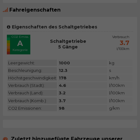
Fahreigenschaften
Eigenschaften des Schaltgetriebes
CO2 Emiss.
Verbrauch
Schaltgetriebe
A
3.7
5 Gänge
l/100km
Kategorie
Leergewicht:
1000
kg
Beschleunigung:
12.3
s
Höchstgeschwindigkeit:
178
km/h
Verbrauch (Stadt):
4.6
l/100km
Verbrauch (Land):
3.2
l/100km
Verbrauch (Komb.):
3.7
l/100km
CO2 Emissionen:
98
g/km
Zuletzt hinzugefügte Fahrzeuge unserer