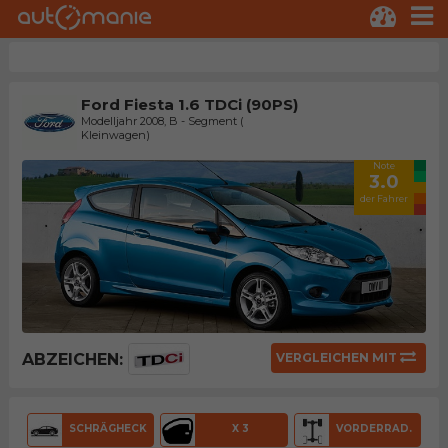
Ford Fiesta 1.6 TDCi (90PS)
Modelljahr 2008, B - Segment (
Kleinwagen)
Note
3.0
der Fahrer
ABZEICHEN:
VERGLEICHEN MIT
SCHRÄGHECK
X 3
VORDERRAD.