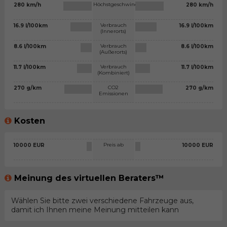
Höchstgeschwindigkeit
280 km/h
280 km/h
Verbrauch
16.9 l/100km
16.9 l/100km
(Innerorts)
Verbrauch
8.6 l/100km
8.6 l/100km
(Außerorts)
Verbrauch
11.7 l/100km
11.7 l/100km
(Kombiniert)
CO2
270 g/km
270 g/km
Emissionen
Kosten
Preis ab
10000 EUR
10000 EUR
Meinung des virtuellen Beraters™
Wählen Sie bitte zwei verschiedene Fahrzeuge aus,
damit ich Ihnen meine Meinung mitteilen kann