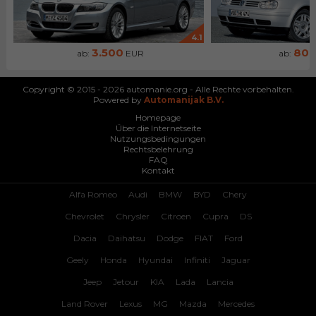
4.1
3.500
80
ab:
EUR
ab:
Copyright © 2015 - 2026 automanie.org - Alle Rechte vorbehalten.
Powered by
Automanijak B.V.
Homepage
Über die Internetseite
Nutzungsbedingungen
Rechtsbelehrung
FAQ
Kontakt
Alfa Romeo
Audi
BMW
BYD
Chery
Chevrolet
Chrysler
Citroen
Cupra
DS
Dacia
Daihatsu
Dodge
FIAT
Ford
Geely
Honda
Hyundai
Infiniti
Jaguar
Jeep
Jetour
KIA
Lada
Lancia
Land Rover
Lexus
MG
Mazda
Mercedes