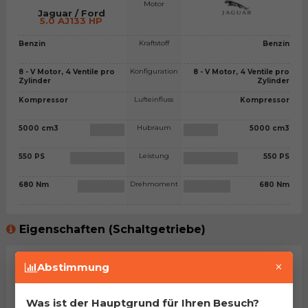
Motor
Jaguar / Ford
5.0 AJ133 HP
Kraftstoff
Benzin
Benzin
Konfiguration
8 - V Motor, 4 Ventile pro
8 - V Motor, 4 Ventile pro
Zylinder
Zylinder
Lufteinfluss
Kompressor
Kompressor
Hubraum
5000 cm3
5000 cm3
Leistung
550 PS
550 PS
Drehmoment
680 Nm
680 Nm
Eigenschaften (Schaltgetriebe)
×
Getriebetyp
Abstimmung
Leergewicht
kg
kg
Was ist der Hauptgrund für Ihren Besuch?