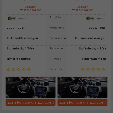
Jaguar
Jaguar
XJ R 5.0 V8 SC
XJ R 5.0 V8 SC
Abzeichen
Herrstellung
2009. - 2015.
2009. - 2015.
Fahrzeugsklasse
F - Luxusklassewagen
F - Luxusklassewagen
Karroserie
Stufenheck, 4 Türe
Stufenheck, 4 Türe
Antrieb
Hinterradantireb
Hinterradantireb
Sicherheit
Zum Fuhrpark hinzufügen
Zum Fuhrpark hinzufügen