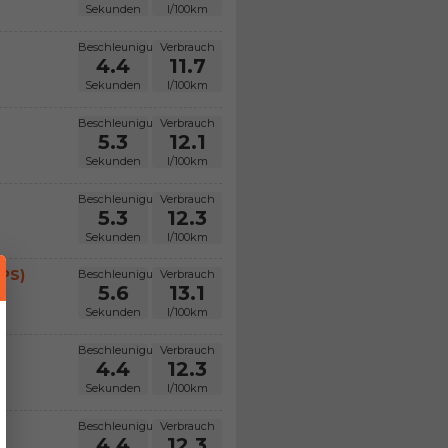
Sekunden
l/100km
Beschleunigung
Verbrauch
4.4
11.7
Sekunden
l/100km
Beschleunigung
Verbrauch
5.3
12.1
Sekunden
l/100km
Beschleunigung
Verbrauch
5.3
12.3
Sekunden
l/100km
0PS)
Beschleunigung
Verbrauch
5.6
13.1
Sekunden
l/100km
Beschleunigung
Verbrauch
4.4
12.3
Sekunden
l/100km
Beschleunigung
Verbrauch
4.4
12.3