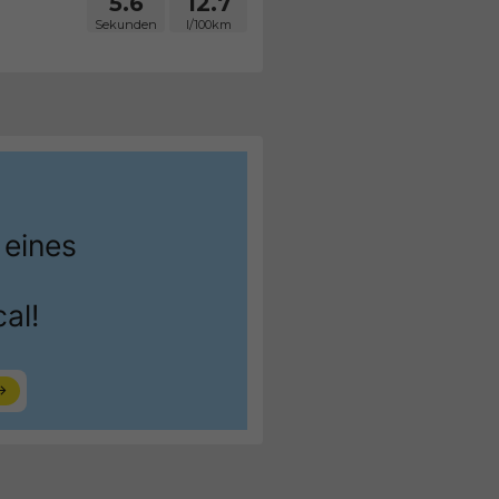
5.6
12.7
Sekunden
l/100km