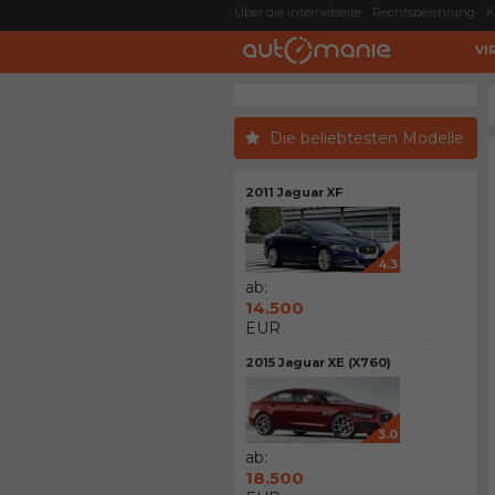
Über die Internetseite
Rechtsbelehrung
K
VI
Die beliebtesten Modelle
2011 Jaguar XF
4.3
ab:
14.500
EUR
2015 Jaguar XE (X760)
3.0
ab:
18.500