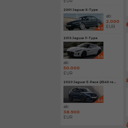
EUR
2001 Jaguar X-Type
ab:
2.000
EUR
4.3
2013 Jaguar F-Type
3.0
ab:
50.000
EUR
2020 Jaguar E-Pace (X540 re...
3.0
ab:
38.900
EUR