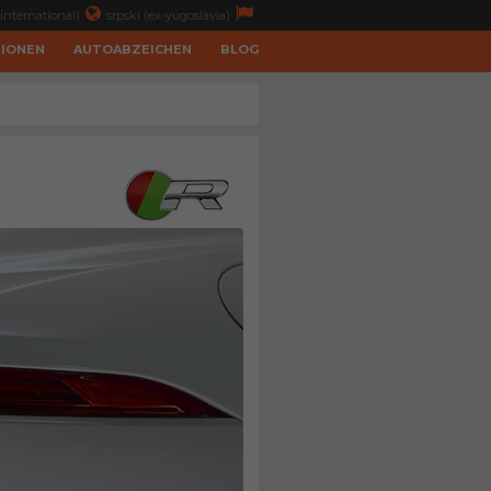
international)
srpski (ex-yugoslavia)
TIONEN
AUTOABZEICHEN
BLOG