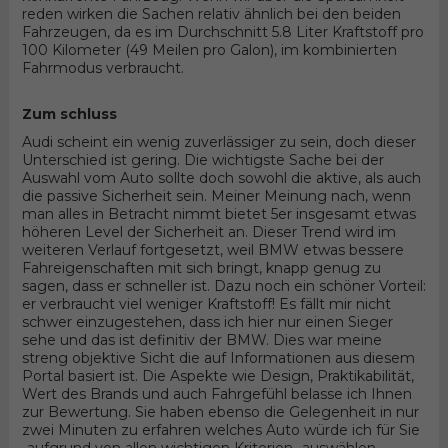
reden wirken die Sachen relativ ähnlich bei den beiden
Fahrzeugen, da es im Durchschnitt 5.8 Liter Kraftstoff pro
100 Kilometer (49 Meilen pro Galon), im kombinierten
Fahrmodus verbraucht.
Zum schluss
Audi scheint ein wenig zuverlässiger zu sein, doch dieser
Unterschied ist gering. Die wichtigste Sache bei der
Auswahl vom Auto sollte doch sowohl die aktive, als auch
die passive Sicherheit sein. Meiner Meinung nach, wenn
man alles in Betracht nimmt bietet 5er insgesamt etwas
höheren Level der Sicherheit an. Dieser Trend wird im
weiteren Verlauf fortgesetzt, weil BMW etwas bessere
Fahreigenschaften mit sich bringt, knapp genug zu
sagen, dass er schneller ist. Dazu noch ein schöner Vorteil:
er verbraucht viel weniger Kraftstoff! Es fällt mir nicht
schwer einzugestehen, dass ich hier nur einen Sieger
sehe und das ist definitiv der BMW. Dies war meine
streng objektive Sicht die auf Informationen aus diesem
Portal basiert ist. Die Aspekte wie Design, Praktikabilität,
Wert des Brands und auch Fahrgefühl belasse ich Ihnen
zur Bewertung. Sie haben ebenso die Gelegenheit in nur
zwei Minuten zu erfahren welches Auto würde ich für Sie