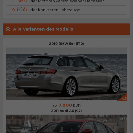
2.384
der Motoren verschiedener Hersteller
14.865
der konkreten Fahrzeuge
Alle Varianten des Modells
2010 BMW 5er (F10)
4.3
7.800
ab:
EUR
2011 Audi A6 (C7)