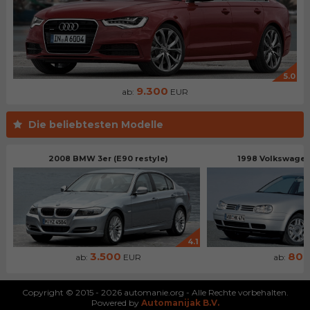
5.0
9.300
ab:
EUR
Die beliebtesten Modelle
2008 BMW 3er (E90 restyle)
1998 Volkswagen 
4.1
3.500
80
ab:
EUR
ab:
Copyright © 2015 - 2026 automanie.org - Alle Rechte vorbehalten.
Powered by
Automanijak B.V.