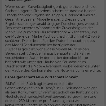
Zuverlässigkeit
Wenn es um Zuverlässigkeit geht, generalisiere ich die
Sachen ungerne. Trotzdem scheint es, dass die beiden
Brands ähnliche Ergebnisse zeigen, zumindest was die
Gesamtheit seiner Modelle angeht. Dies sind die
Ergebnisse einiger unabhängiger Forschungen, wobei die
Besucher unseres Webportals die Zuverlässigkeit der
Marke BMW mit der Durschnittsnote 4.3 schätzen, und
die Modelle der Marke Audi durchschnittlich mit 4.2 von 5
schätzen. Die selben ofiziellen Daten behaupten, dass
das Modell 5er durschnittlich bezüglich der
Zuverlässigkeit ist, wobei dass Modell A6 im selben
Bereich steht.Darüber hinaus behaupten die Fahrer
verschiedener Autos in denen sich derselbe Motor
befindet wie unter der Haube von 5er, dass er im
Durchschnitt die Note 4.6verdient, wobei derjenige unter
der Haube des Konkurrenten die Note 4.3 von 5 erreichte.
Fahreigenschaften & Wirtschaftlichkeit
BMW ist ein Stück agiler und erreicht die
Geschwindigkeit von 100km/h in 0.1 Sekunden weniger
als sein Konkurrent. Er vermisst jedoch die Kraft um den
Höchstgeschwindigkeitswettbewerb zu gewinnen und
erreicht 250 Kilometer pro Stunde, genau wie das
konkurrente Fahrzeug. Wenn wir über die Sparsamkeit