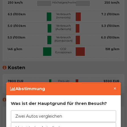
Höchstgeschwindigkeit
250 km/h
250 km/h
Verbrauch
6.5 l/100km
7.2 l/100km
(Innerorts)
Verbrauch
5.0 l/100km
5.3 l/100km
(Außerorts)
Verbrauch
5.5 l/100km
6.0 l/100km
(Kombiniert)
CO2
146 g/km
158 g/km
Emissionen
Kosten
Preis ab
7800 EUR
9300 EUR
×
Abstimmung
Meinung des virtuellen Beraters™
Was ist der Hauptgrund für Ihren Besuch?
Allgemeine Stellungnahme
Zwei Autos vergleichen
Na, man kann sagen, dass es sich um zwei sehr ähnliche