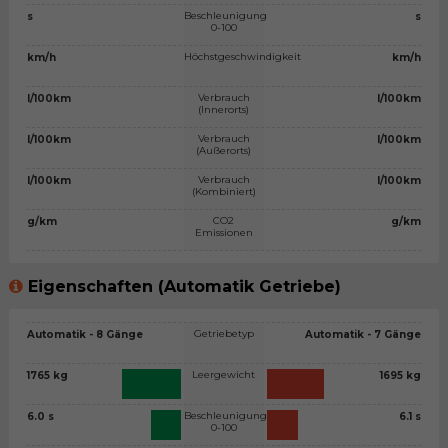
Beschleunigung
s
s
0-100
Höchstgeschwindigkeit
km/h
km/h
Verbrauch
l/100km
l/100km
(Innerorts)
Verbrauch
l/100km
l/100km
(Außerorts)
Verbrauch
l/100km
l/100km
(Kombiniert)
CO2
g/km
g/km
Emissionen
Eigenschaften (Automatik Getriebe)
Getriebetyp
Automatik - 8 Gänge
Automatik - 7 Gänge
Leergewicht
1765 kg
1695 kg
Beschleunigung
6.0 s
6.1 s
0-100