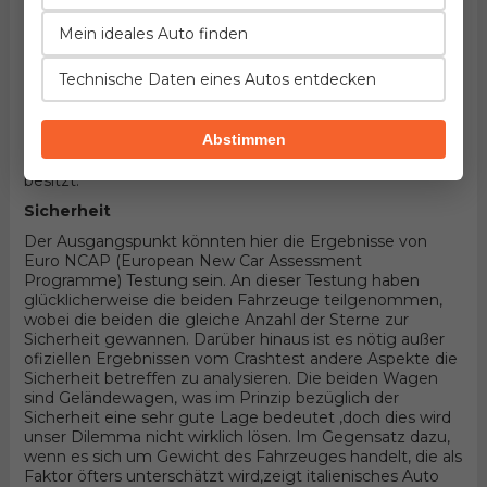
Fahrzeuge handelt! Hier könnten die Details entscheiden.
Wenn wir in Betracht nehmen, dass die beiden
Mein ideales Auto finden
Geländewagen sind und 5 Türer SUV Karosserieform und
Vorderradantrieb haben, wird alles von konkreten
Technische Daten eines Autos entdecken
Aggregaten abhängen die durch diesel bewegt werden.
Unter der Haube des ersten befindet sich der Motor
entwickelt von Mazda, 4-zylindrisches Aggregat mit 16
Abstimmen
Ventilen und 116PS , wobei der andere 4-zylindrisches
Aggregat mit 16 Ventilen und 120PS Produkt von FIAT
besitzt.
Sicherheit
Der Ausgangspunkt könnten hier die Ergebnisse von
Euro NCAP (European New Car Assessment
Programme) Testung sein. An dieser Testung haben
glücklicherweise die beiden Fahrzeuge teilgenommen,
wobei die beiden die gleiche Anzahl der Sterne zur
Sicherheit gewannen. Darüber hinaus ist es nötig außer
ofiziellen Ergebnissen vom Crashtest andere Aspekte die
Sicherheit betreffen zu analysieren. Die beiden Wagen
sind Geländewagen, was im Prinzip bezüglich der
Sicherheit eine sehr gute Lage bedeutet ,doch dies wird
unser Dilemma nicht wirklich lösen. Im Gegensatz dazu,
wenn es sich um Gewicht des Fahrzeuges handelt, die als
Faktor öfters unterschätzt wird,zeigt italienisches Auto