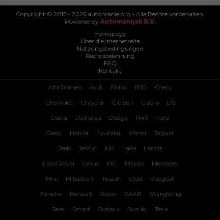
Copyright © 2015 - 2026 automanie.org - Alle Rechte vorbehalten.
Powered by
Automanijak B.V.
Homepage
Über die Internetseite
Nutzungsbedingungen
Rechtsbelehrung
FAQ
Kontakt
Alfa Romeo
Audi
BMW
BYD
Chery
Chevrolet
Chrysler
Citroen
Cupra
DS
Dacia
Daihatsu
Dodge
FIAT
Ford
Geely
Honda
Hyundai
Infiniti
Jaguar
Jeep
Jetour
KIA
Lada
Lancia
Land Rover
Lexus
MG
Mazda
Mercedes
Mini
Mitsubishi
Nissan
Opel
Peugeot
Porsche
Renault
Rover
SAAB
SSangYong
Seat
Smart
Subaru
Suzuki
Tesla