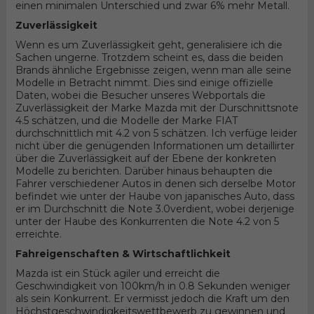
einen minimalen Unterschied und zwar 6% mehr Metall.
Zuverlässigkeit
Wenn es um Zuverlässigkeit geht, generalisiere ich die
Sachen ungerne. Trotzdem scheint es, dass die beiden
Brands ähnliche Ergebnisse zeigen, wenn man alle seine
Modelle in Betracht nimmt. Dies sind einige offizielle
Daten, wobei die Besucher unseres Webportals die
Zuverlässigkeit der Marke Mazda mit der Durschnittsnote
4.5 schätzen, und die Modelle der Marke FIAT
durchschnittlich mit 4.2 von 5 schätzen. Ich verfüge leider
nicht über die genügenden Informationen um detaillirter
über die Zuverlässigkeit auf der Ebene der konkreten
Modelle zu berichten. Darüber hinaus behaupten die
Fahrer verschiedener Autos in denen sich derselbe Motor
befindet wie unter der Haube von japanisches Auto, dass
er im Durchschnitt die Note 3.0verdient, wobei derjenige
unter der Haube des Konkurrenten die Note 4.2 von 5
erreichte.
Fahreigenschaften & Wirtschaftlichkeit
Mazda ist ein Stück agiler und erreicht die
Geschwindigkeit von 100km/h in 0.8 Sekunden weniger
als sein Konkurrent. Er vermisst jedoch die Kraft um den
Höchstgeschwindigkeitswettbewerb zu gewinnen und