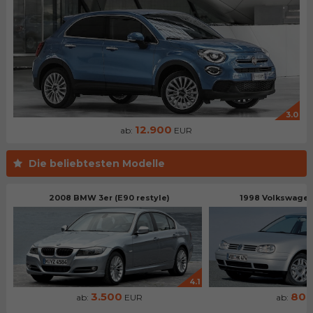
3.0
12.900
ab:
EUR
Die beliebtesten Modelle
2008 BMW 3er (E90 restyle)
1998 Volkswagen 
4.1
3.500
80
ab:
EUR
ab: