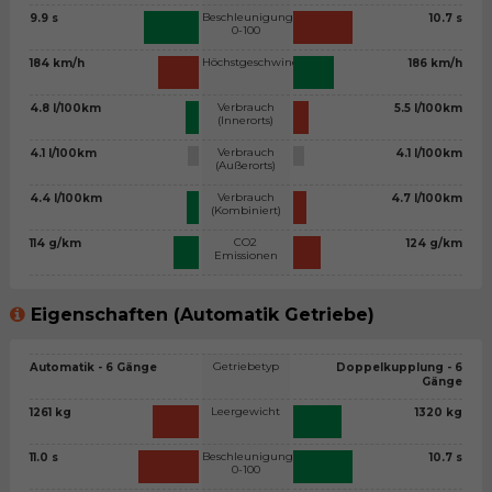
Beschleunigung
9.9 s
10.7 s
0-100
Höchstgeschwindigkeit
184 km/h
186 km/h
Verbrauch
4.8 l/100km
5.5 l/100km
(Innerorts)
Verbrauch
4.1 l/100km
4.1 l/100km
(Außerorts)
Verbrauch
4.4 l/100km
4.7 l/100km
(Kombiniert)
CO2
114 g/km
124 g/km
Emissionen
Eigenschaften (Automatik Getriebe)
Getriebetyp
Automatik - 6 Gänge
Doppelkupplung - 6
Gänge
Leergewicht
1261 kg
1320 kg
Beschleunigung
11.0 s
10.7 s
0-100