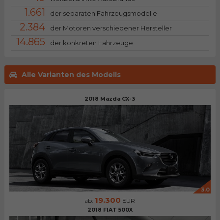
1.661
der separaten Fahrzeugsmodelle
2.384
der Motoren verschiedener Hersteller
14.865
der konkreten Fahrzeuge
Alle Varianten des Modells
2018 Mazda CX-3
3.0
19.300
ab:
EUR
2018 FIAT 500X