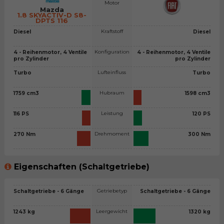
Motor
Mazda
1.8 SKYACTIV-D S8-
DPTS 116
Kraftstoff
Diesel
Diesel
Konfiguration
4 - Reihenmotor, 4 Ventile
4 - Reihenmotor, 4 Ventile
pro Zylinder
pro Zylinder
Lufteinfluss
Turbo
Turbo
Hubraum
1759 cm3
1598 cm3
Leistung
116 PS
120 PS
Drehmoment
270 Nm
300 Nm
Eigenschaften (Schaltgetriebe)
Getriebetyp
Schaltgetriebe - 6 Gänge
Schaltgetriebe - 6 Gänge
Leergewicht
1243 kg
1320 kg