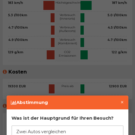
Höchstgeschwindigkeit
183 km/h
187 km/h
Verbrauch
5.3 l/100km
5.0 l/100km
(Innerorts)
Verbrauch
4.7 l/100km
4.5 l/100km
(Außerorts)
Verbrauch
4.9 l/100km
4.7 l/100km
(Kombiniert)
CO2
129 g/km
122 g/km
Emissionen
Kosten
Preis ab
19300 EUR
12900 EUR
×
Abstimmung
Meinung des virtuellen Beraters™
Was ist der Hauptgrund für Ihren Besuch?
Allgemeine Stellungnahme
Na, man kann sagen, dass es sich um zwei sehr ähnliche
Zwei Autos vergleichen