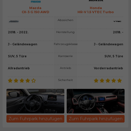
Mazda
Honda
CX-3 G 150 AWD
HR-V 1.5 VTEC Turbo
Abzeichen
Herrstellung
2018. - 2022.
2018. -
Fahrzeugsklasse
J - Geländewagen
J - Geländewagen
Karroserie
SUV, 5 Türe
SUV, 5 Türe
Antrieb
Allradantrieb
Vorderradantrieb
Sicherheit
Zum Fuhrpark hinzufügen
Zum Fuhrpark hinzufügen