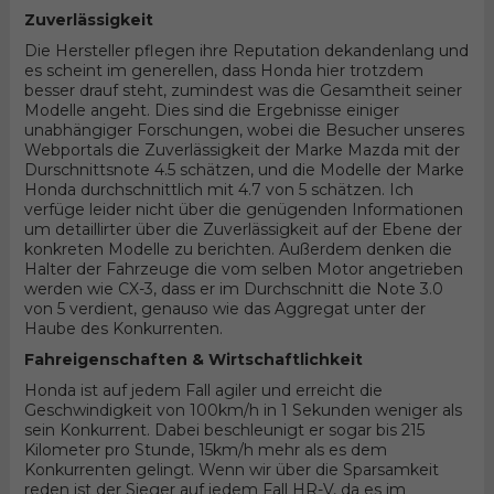
Zuverlässigkeit
Die Hersteller pflegen ihre Reputation dekandenlang und
es scheint im generellen, dass Honda hier trotzdem
besser drauf steht, zumindest was die Gesamtheit seiner
Modelle angeht. Dies sind die Ergebnisse einiger
unabhängiger Forschungen, wobei die Besucher unseres
Webportals die Zuverlässigkeit der Marke Mazda mit der
Durschnittsnote 4.5 schätzen, und die Modelle der Marke
Honda durchschnittlich mit 4.7 von 5 schätzen. Ich
verfüge leider nicht über die genügenden Informationen
um detaillirter über die Zuverlässigkeit auf der Ebene der
konkreten Modelle zu berichten. Außerdem denken die
Halter der Fahrzeuge die vom selben Motor angetrieben
werden wie CX-3, dass er im Durchschnitt die Note 3.0
von 5 verdient, genauso wie das Aggregat unter der
Haube des Konkurrenten.
Fahreigenschaften & Wirtschaftlichkeit
Honda ist auf jedem Fall agiler und erreicht die
Geschwindigkeit von 100km/h in 1 Sekunden weniger als
sein Konkurrent. Dabei beschleunigt er sogar bis 215
Kilometer pro Stunde, 15km/h mehr als es dem
Konkurrenten gelingt. Wenn wir über die Sparsamkeit
reden ist der Sieger auf jedem Fall HR-V, da es im