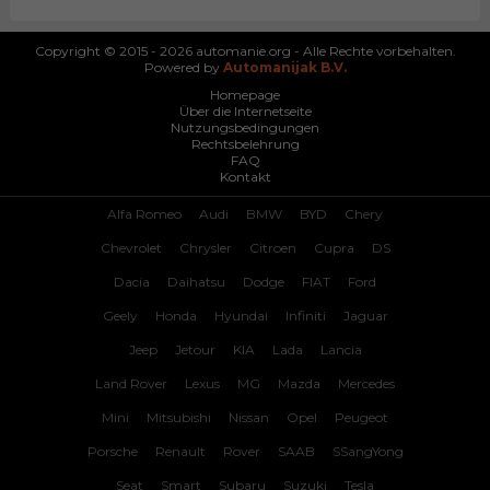
Copyright © 2015 - 2026 automanie.org - Alle Rechte vorbehalten.
Powered by
Automanijak B.V.
Homepage
Über die Internetseite
Nutzungsbedingungen
Rechtsbelehrung
FAQ
Kontakt
Alfa Romeo
Audi
BMW
BYD
Chery
Chevrolet
Chrysler
Citroen
Cupra
DS
Dacia
Daihatsu
Dodge
FIAT
Ford
Geely
Honda
Hyundai
Infiniti
Jaguar
Jeep
Jetour
KIA
Lada
Lancia
Land Rover
Lexus
MG
Mazda
Mercedes
Mini
Mitsubishi
Nissan
Opel
Peugeot
Porsche
Renault
Rover
SAAB
SSangYong
Seat
Smart
Subaru
Suzuki
Tesla