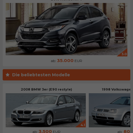
3.0
35.000
ab:
EUR
Die beliebtesten Modelle
2008 BMW 3er (E90 restyle)
1998 Volkswagen 
4.1
3.500
80
ab:
EUR
ab: