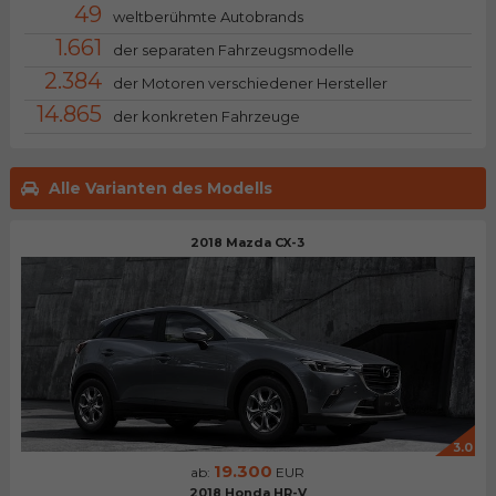
49
weltberühmte Autobrands
1.661
der separaten Fahrzeugsmodelle
2.384
der Motoren verschiedener Hersteller
14.865
der konkreten Fahrzeuge
Alle Varianten des Modells
2018 Mazda CX-3
3.0
19.300
ab:
EUR
2018 Honda HR-V