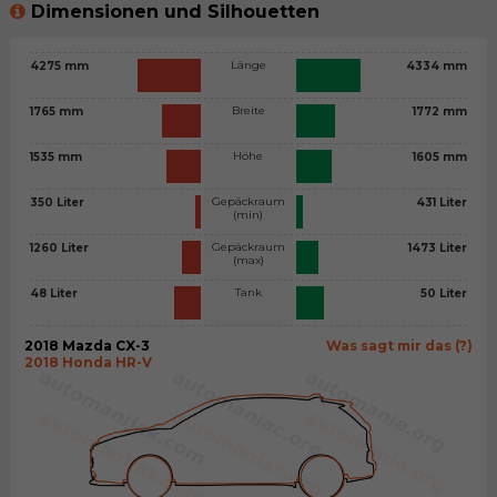
Dimensionen und Silhouetten
Länge
4275 mm
4334 mm
Breite
1765 mm
1772 mm
Höhe
1535 mm
1605 mm
Gepäckraum
350 Liter
431 Liter
(min)
Gepäckraum
1260 Liter
1473 Liter
(max)
Tank
48 Liter
50 Liter
2018 Mazda CX-3
Was sagt mir das (?)
2018 Honda HR-V