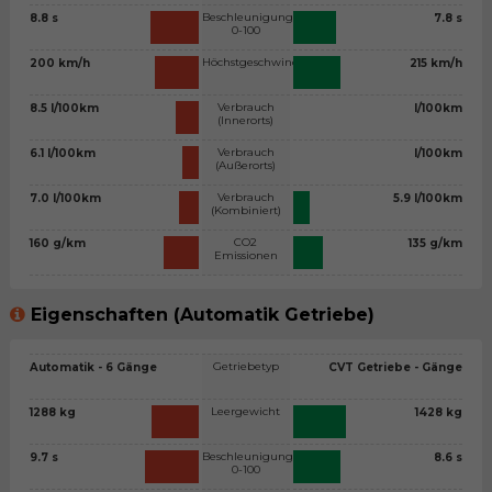
Beschleunigung
8.8 s
7.8 s
0-100
Höchstgeschwindigkeit
200 km/h
215 km/h
Verbrauch
8.5 l/100km
l/100km
(Innerorts)
Verbrauch
6.1 l/100km
l/100km
(Außerorts)
Verbrauch
7.0 l/100km
5.9 l/100km
(Kombiniert)
CO2
160 g/km
135 g/km
Emissionen
Eigenschaften (Automatik Getriebe)
Getriebetyp
Automatik - 6 Gänge
CVT Getriebe - Gänge
Leergewicht
1288 kg
1428 kg
Beschleunigung
9.7 s
8.6 s
0-100