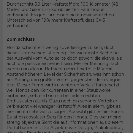
Durchschnitt 5.9 Liter Kraftstoff pro 100 Kilometer (48
Meilen pro Galon), im kombinierten Fahrmodus
verbraucht. Es geht um einen nicht unwesentlichen
Unterschied von 19% mehr Kraftstoff, dass CX-3
verbraucht.
Zum schluss
Honda scheint ein wenig zuverlässiger zu sein, doch
dieser Unterschied ist gering. Die wichtigste Sache bei
der Auswahl vom Auto sollte doch sowohl die aktive, als
auch die passive Sicherheit sein. Meiner Meinung nach,
wenn man alles in Betracht nimmt bietet HR-V mit
Abstand höheren Level der Sicherheit an, was ihm schon
am Anfang den großen Vorteil gegenüber dem Gegner
gibt. Dieser Trend wird im weiteren Verlauf fortgesetzt,
weil Honda den Konkurrenten in einer Staubwolke
hinterlässt, setzend sich so bei jedem echten
Enthusiasten durch. Dazu noch ein schöner Vorteil: er
verbraucht viel weniger Kraftstoff! Alles in allem, gibt es
hier nicht mehr viel zu sagen. Auswahl gibt es hier kaum.
Es ist ein absoluter Sieg für den Honda. Dies war meine
streng objektive Sicht die auf Informationen aus diesem
Portal basiert ist. Die Aspekte wie Design, Praktikabilität,