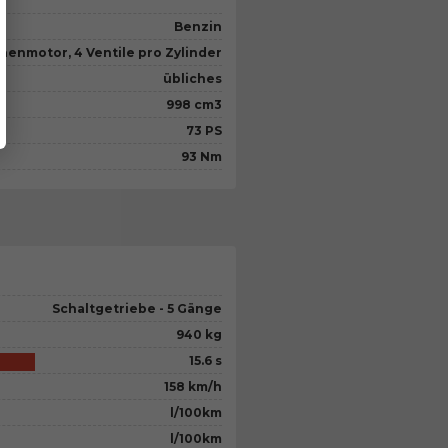
Benzin
ihenmotor, 4 Ventile pro Zylinder
übliches
998 cm3
73 PS
93 Nm
Schaltgetriebe - 5 Gänge
940 kg
15.6 s
158 km/h
l/100km
l/100km