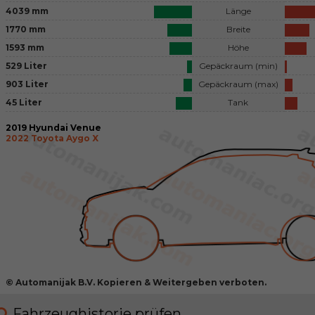
4039 mm
Länge
1770 mm
Breite
1593 mm
Höhe
529 Liter
Gepäckraum (min)
903 Liter
Gepäckraum (max)
45 Liter
Tank
2019 Hyundai Venue
2022 Toyota Aygo X
© Automanijak B.V. Kopieren & Weitergeben verboten.
Fahrzeughistorie prüfen