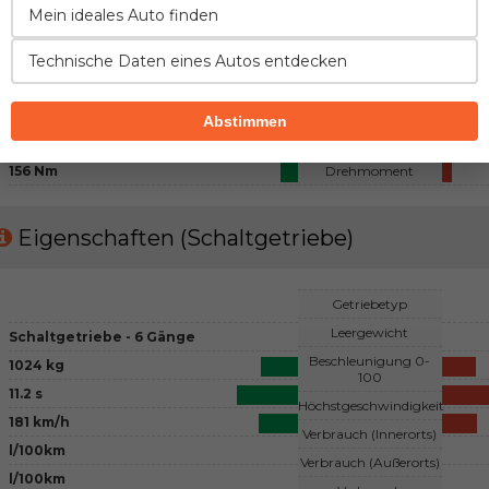
Benzin
Mein ideales Auto finden
Kraftstoff
4 - Reihenmotor, 4 Ventile pro
Zylinder
Konfiguration
3 - Re
Technische Daten eines Autos entdecken
übliches
Lufteinfluss
1591 cm3
Hubraum
Abstimmen
124 PS
Leistung
156 Nm
Drehmoment
Eigenschaften (Schaltgetriebe)
Getriebetyp
Leergewicht
Schaltgetriebe - 6 Gänge
Beschleunigung 0-
1024 kg
100
11.2 s
Höchstgeschwindigkeit
181 km/h
Verbrauch (Innerorts)
l/100km
Verbrauch (Außerorts)
l/100km