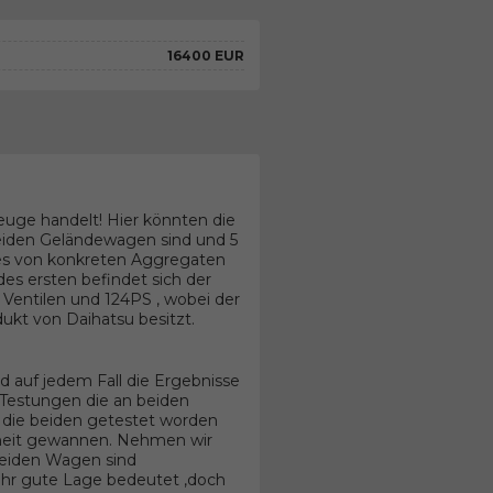
16400 EUR
euge handelt! Hier könnten die
beiden Geländewagen sind und 5
les von konkreten Aggregaten
s ersten befindet sich der
 Ventilen und 124PS , wobei der
ukt von Daihatsu besitzt.
 auf jedem Fall die Ergebnisse
estungen die an beiden
 die beiden getestet worden
erheit gewannen. Nehmen wir
 beiden Wagen sind
ehr gute Lage bedeutet ,doch