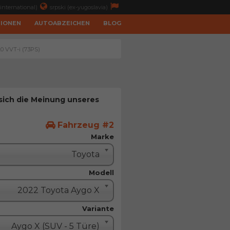
international)
srpski (ex-yugoslavia)
TIONEN
AUTOABZEICHEN
BLOG
.0 VVT-i (73PS)
 sich die Meinung unseres
Fahrzeug #2
Marke
Toyota
Modell
2022 Toyota Aygo X
Variante
Aygo X (SUV - 5 Türe)