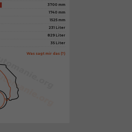
3700 mm
1740 mm
1525 mm
231 Liter
829 Liter
35 Liter
Was sagt mir das (?)