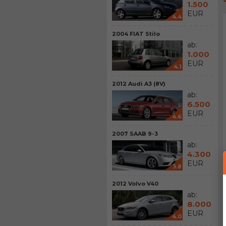
1.500
EUR
4.4
2004 FIAT Stilo
ab:
1.000
EUR
4.1
2012 Audi A3 (8V)
ab:
6.500
EUR
4.6
2007 SAAB 9-3
ab:
4.300
EUR
3.8
2012 Volvo V40
ab:
8.000
EUR
4.0