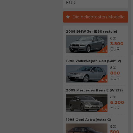
EUR
Die beliebtesten Modelle
2008 BMW 3er (E90 restyle)
ab:
3.500
EUR
4.1
1998 Volkswagen Golf (Golf IV)
ab:
800
EUR
4.0
2009 Mercedes Benz E (W 212)
ab:
6.200
EUR
4.4
1998 Opel Astra (Astra G)
ab:
500