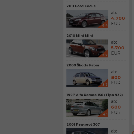
2011 Ford Focus
ab:
4.700
EUR
4.4
2010 Mini Mini
ab:
5.700
EUR
2.7
2000 Škoda Fabia
ab:
800
EUR
3.7
1997 Alfa Romeo 156 (Tipo 932)
ab:
600
EUR
4.1
2001 Peugeot 307
ab: