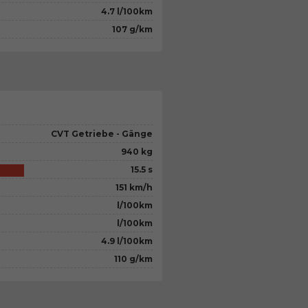
4.7 l/100km
107 g/km
CVT Getriebe - Gänge
940 kg
15.5 s
151 km/h
l/100km
l/100km
4.9 l/100km
110 g/km