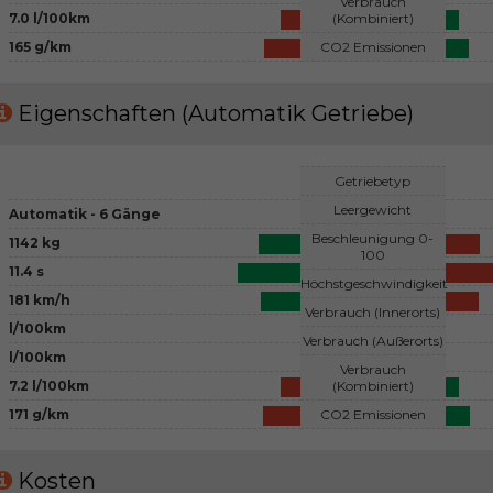
Verbrauch
7.0 l/100km
(Kombiniert)
165 g/km
CO2 Emissionen
Eigenschaften (Automatik Getriebe)
Getriebetyp
Leergewicht
Automatik - 6 Gänge
Beschleunigung 0-
1142 kg
100
11.4 s
Höchstgeschwindigkeit
181 km/h
Verbrauch (Innerorts)
l/100km
Verbrauch (Außerorts)
l/100km
Verbrauch
7.2 l/100km
(Kombiniert)
171 g/km
CO2 Emissionen
Kosten