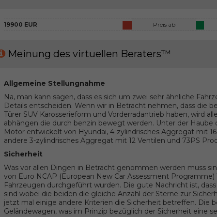
19900 EUR
Preis ab
Meinung des virtuellen Beraters™
Allgemeine Stellungnahme
Na, man kann sagen, dass es sich um zwei sehr ähnliche Fahrz
Details entscheiden. Wenn wir in Betracht nehmen, dass die 
Türer SUV Karosserieform und Vorderradantrieb haben, wird al
abhängen die durch benzin bewegt werden. Unter der Haube de
Motor entwickelt von Hyundai, 4-zylindrisches Aggregat mit 16
andere 3-zylindrisches Aggregat mit 12 Ventilen und 73PS Prod
Sicherheit
Was vor allen Dingen in Betracht genommen werden muss sind
von Euro NCAP (European New Car Assessment Programme) T
Fahrzeugen durchgeführt wurden. Die gute Nachricht ist, dass
sind wobei die beiden die gleiche Anzahl der Sterne zur Sich
jetzt mal einige andere Kriterien die Sicherheit betreffen. Die
Geländewagen, was im Prinzip bezüglich der Sicherheit eine s