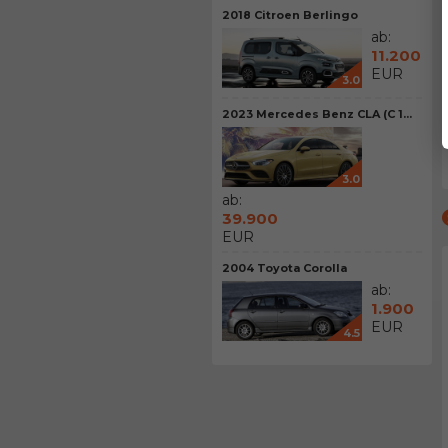
2018 Citroen Berlingo
ab:
11.200
EUR
3.0
2023 Mercedes Benz CLA (C 1...
3.0
ab:
39.900
EUR
2004 Toyota Corolla
ab:
1.900
EUR
4.5