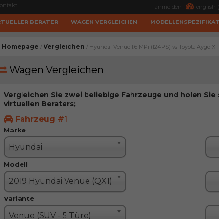
ontakt
anmelden
english (
RTUELLER BERATER
WAGEN VERGLEICHEN
MODELLENSPEZIFIKA
Homepage
Vergleichen
/
/ Hyundai Venue 1.6 MPi (124PS) vs Toyota Aygo X 1
Wagen Vergleichen
Vergleichen Sie zwei beliebige Fahrzeuge und holen Sie
virtuellen Beraters;
Fahrzeug #1
Marke
Hyundai
Modell
2019 Hyundai Venue (QX1)
Variante
Venue (SUV - 5 Türe)