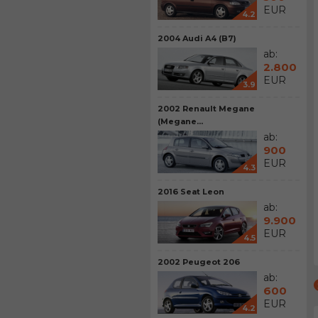
EUR
4.2
2004 Audi A4 (B7)
ab:
2.800
EUR
3.9
2002 Renault Megane
(Megane...
ab:
900
EUR
4.3
2016 Seat Leon
ab:
9.900
EUR
4.5
2002 Peugeot 206
ab:
600
EUR
4.2