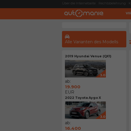
Über die Internetseite
Rechtsbelehrung
K
VI
Alle Varianten des Modells
2019 Hyundai Venue (QX1)
3.0
ab:
19.900
EUR
2022 Toyota Aygo X
3.0
ab:
16.400