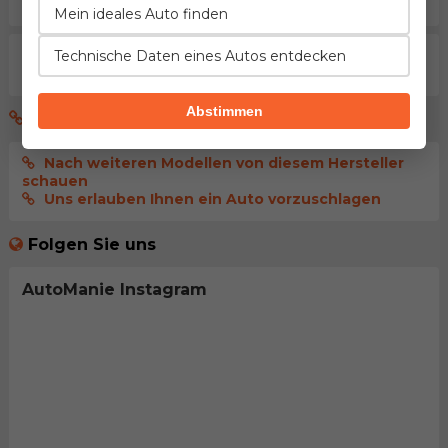
veröffentlicht wird
Mein ideales Auto finden
Technische Daten eines Autos entdecken
Aktuell gibt es noch keine Kommentare. Seien sie der
erste der dies kommentiert.
Abstimmen
Ok, das ist cool, und nun was?
Nach weiteren Modellen von diesem Hersteller
schauen
Uns erlauben Ihnen ein Auto vorzuschlagen
Folgen Sie uns
AutoManie Instagram