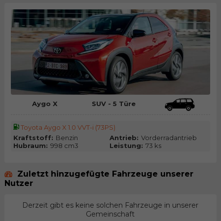
Aygo X
SUV - 5 Türe
Toyota Aygo X 1.0 VVT-i (73PS)
Kraftstoff:
Benzin
Antrieb:
Vorderradantrieb
Hubraum:
998 cm3
Leistung:
73 ks
Zuletzt hinzugefügte Fahrzeuge unserer
Nutzer
Derzeit gibt es keine solchen Fahrzeuge in unserer
Gemeinschaft