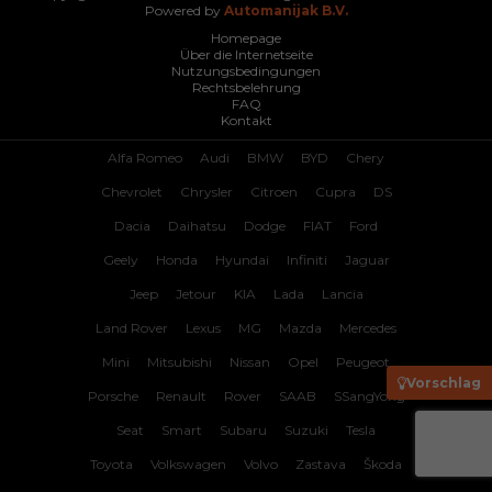
Powered by
Automanijak B.V.
Homepage
Über die Internetseite
Nutzungsbedingungen
Rechtsbelehrung
FAQ
Kontakt
Alfa Romeo
Audi
BMW
BYD
Chery
Chevrolet
Chrysler
Citroen
Cupra
DS
Dacia
Daihatsu
Dodge
FIAT
Ford
Geely
Honda
Hyundai
Infiniti
Jaguar
Jeep
Jetour
KIA
Lada
Lancia
Land Rover
Lexus
MG
Mazda
Mercedes
Mini
Mitsubishi
Nissan
Opel
Peugeot
Vorschlag
Porsche
Renault
Rover
SAAB
SSangYong
Seat
Smart
Subaru
Suzuki
Tesla
Toyota
Volkswagen
Volvo
Zastava
Škoda