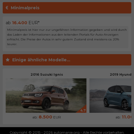
Minimalpreis
ab
16.400
EUR*
Minimalpreis ist hier nur zur ungefähren Information gegeben und wird durch
das Laden der Informationen aus den leitenden Portals für Auto-Anzeigen
erfrischt. Die Preise der Autos in sehr gutem Zustand sind meistens ca. 20%
teurer.
Einige ähnliche Modelle...
2016 Suzuki Ignis
2019 Hyundai
4.7
8.500
11.0
ab:
EUR
ab:
Copyright © 2015 - 2026 automanie.org - Alle Rechte vorbehalten.