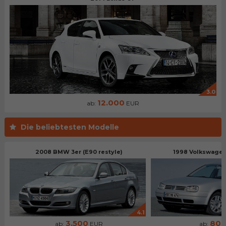
3.0
12.000
ab:
EUR
Die beliebtesten Modelle
2008 BMW 3er (E90 restyle)
1998 Volkswagen 
4.1
3.500
80
ab:
EUR
ab: