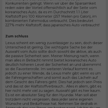
Konkurrenten gelingt. Wenn wir über die Sparsamkeit
reden wäre der Vorteil offensichtlich auf der Seite vom
koreanisches Auto, da es im Durchschnitt 1.1 Liter
Kraftstoff pro 100 Kilometer (257 Meilen pro Galon), im
kombinierten Fahrmodus verbraucht. Dies bedeutet
227% mehr Kraftstoff, dass japanisches Auto verbraucht!
Zum schluss
Lexus scheint ein wenig zuverlässiger zu sein, doch dieser
Unterschied ist gering. Die wichtigste Sache bei der
Auswahl vom Auto sollte doch sowohl die aktive, als auch
die passive Sicherheit sein. Meiner Meinung nach, wenn
man alles in Betracht nimmt bietet koreanisches Auto
deutlich höheren Level der Sicherheit an und übernimmt
so die Favoritenrolle. Im weiteren Verlauf kommt es
jedoch zu einer Wende, da Lexus mehr gibt wenn es um
die Fahreigenschaften und somit auch das Lächeln auf
dem Gesicht des Fahrers geht. Dies hat jedoch sein Preis
und das ist der Kraftstoffverbrauch... Alles in allem, gibt es
hier nicht mehr viel zu sagen. Auswahl gibt es hier kaum.
Es ist ein absoluter Sieg für den Hyundai. Man soll aber
trotzdem nicht vergessen, dass jeder seine eigenen
Wünsche und Bedürfnisse hat. Nehmen Sie deshalb in