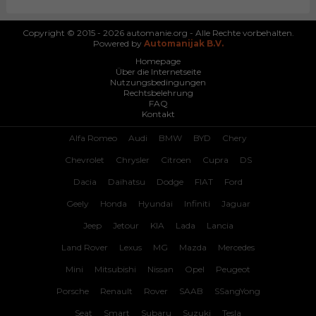
Copyright © 2015 - 2026 automanie.org - Alle Rechte vorbehalten.
Powered by
Automanijak B.V.
Homepage
Über die Internetseite
Nutzungsbedingungen
Rechtsbelehrung
FAQ
Kontakt
Alfa Romeo
Audi
BMW
BYD
Chery
Chevrolet
Chrysler
Citroen
Cupra
DS
Dacia
Daihatsu
Dodge
FIAT
Ford
Geely
Honda
Hyundai
Infiniti
Jaguar
Jeep
Jetour
KIA
Lada
Lancia
Land Rover
Lexus
MG
Mazda
Mercedes
Mini
Mitsubishi
Nissan
Opel
Peugeot
Porsche
Renault
Rover
SAAB
SSangYong
Seat
Smart
Subaru
Suzuki
Tesla