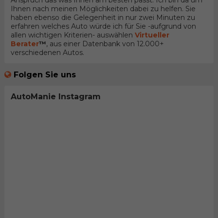
Anspruch das was Ihnen am besten passt. Ich bin da um
Ihnen nach meinen Möglichkeiten dabei zu helfen. Sie
haben ebenso die Gelegenheit in nur zwei Minuten zu
erfahren welches Auto würde ich für Sie -aufgrund von
allen wichtigen Kriterien- auswählen
Virtueller
Berater
™
, aus einer Datenbank von 12.000+
verschiedenen Autos.
Folgen Sie uns
AutoManie Instagram