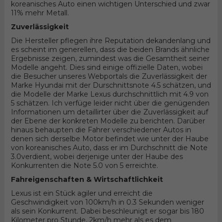
koreanisches Auto einen wichtigen Unterschied und zwar
11% mehr Metall.
Zuverlässigkeit
Die Hersteller pflegen ihre Reputation dekandenlang und
es scheint im generellen, dass die beiden Brands ähnliche
Ergebnisse zeigen, zumindest was die Gesamtheit seiner
Modelle angeht. Dies sind einige offizielle Daten, wobei
die Besucher unseres Webportals die Zuverlässigkeit der
Marke Hyundai mit der Durschnittsnote 4.5 schätzen, und
die Modelle der Marke Lexus durchschnittlich mit 4.9 von
5 schätzen. Ich verfüge leider nicht über die genügenden
Informationen um detaillirter über die Zuverlässigkeit auf
der Ebene der konkreten Modelle zu berichten. Darüber
hinaus behaupten die Fahrer verschiedener Autos in
denen sich derselbe Motor befindet wie unter der Haube
von koreanisches Auto, dass er im Durchschnitt die Note
3.0verdient, wobei derjenige unter der Haube des
Konkurrenten die Note 5.0 von 5 erreichte.
Fahreigenschaften & Wirtschaftlichkeit
Lexus ist ein Stück agiler und erreicht die
Geschwindigkeit von 100km/h in 0.3 Sekunden weniger
als sein Konkurrent. Dabei beschleunigt er sogar bis 180
Kilometer pro Stunde, 2km/h mehr als es dem