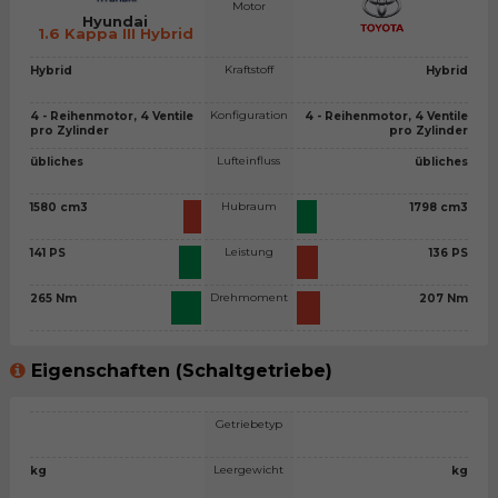
Motor
Hyundai
1.6 Kappa III Hybrid
Kraftstoff
Hybrid
Hybrid
Konfiguration
4 - Reihenmotor, 4 Ventile
4 - Reihenmotor, 4 Ventile
pro Zylinder
pro Zylinder
Lufteinfluss
übliches
übliches
Hubraum
1580 cm3
1798 cm3
Leistung
141 PS
136 PS
Drehmoment
265 Nm
207 Nm
Eigenschaften (Schaltgetriebe)
Getriebetyp
Leergewicht
kg
kg