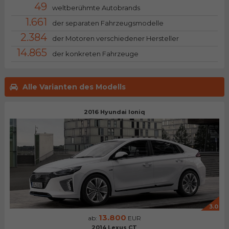
49
weltberühmte Autobrands
1.661
der separaten Fahrzeugsmodelle
2.384
der Motoren verschiedener Hersteller
14.865
der konkreten Fahrzeuge
Alle Varianten des Modells
2016 Hyundai Ioniq
3.0
13.800
ab:
EUR
2014 Lexus CT