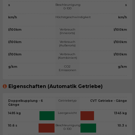
Beschleunigung
s
s
0-100
Höchstgeschwindigkeit
km/h
km/h
Verbrauch
l/100km
l/100km
(Innerorts)
Verbrauch
l/100km
l/100km
(Außerorts)
Verbrauch
l/100km
l/100km
(Kombiniert)
CO2
g/km
g/km
Emissionen
Eigenschaften (Automatik Getriebe)
Getriebetyp
Doppelkupplung - 6
CVT Getriebe - Gänge
Gänge
Leergewicht
1495 kg
1345 kg
Beschleunigung
10.6 s
10.3 s
0-100