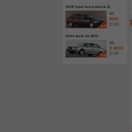
1998 Opel Astra (Astra G)
ab:
500
EUR
4.2
2004 Audi A4 (B7)
ab:
2.800
EUR
3.9