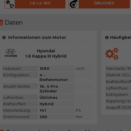
1.6 L4 16V
ÜBLICHES
Daten
Informationen zum Motor
Häufigkei
Hyundai
1.6 Kappa III Hybrid
Hubraum:
1580
cm3
Mechanik / 
Konfiguration:
4 -
Elektrik / ECU
Reihenmotor
Kraftstoffeinf
Anzahl Ventile:
16, 4 Pro
Lufteinfluss:
Zylinder
Kühlsystem:
Lufteinlass:
Übliches
Kupplung / 
Kraftstoffart:
Hybrid
Auspuff / EGR
Motorleistung:
141
PS
Drehmoment:
265
Nm