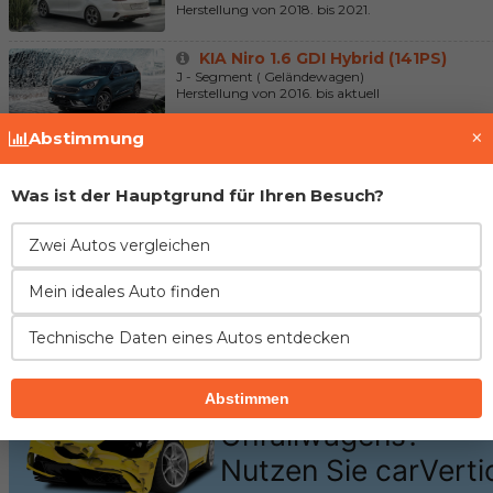
Herstellung von 2018. bis 2021.
KIA Niro 1.6 GDI Hybrid (141PS)
J - Segment ( Geländewagen)
Herstellung von 2016. bis aktuell
×
Abstimmung
KIA XCeed 1.6 GDi Plug-in-Hybrid (1
J - Segment ( Geländewagen)
Herstellung von 2019. bis 2022.
Was ist der Hauptgrund für Ihren Besuch?
Zwei Autos vergleichen
Fahrzeughistorie prüfen
Mein ideales Auto finden
Technische Daten eines Autos entdecken
Abstimmen