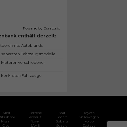
Powered by Curator.io
nbank enthält derzeit:
ltberühmte Autobrands
 separaten Fahrzeugsmodelle
 Motoren verschiedener
 konkreten Fahrzeuge
Mini
Porsche
Seat
Toyota
itsubishi
Renault
Smart
Volkswagen
Nissan
Rover
Subaru
Volvo
Opel
SAAB
Suzuki
Zastava