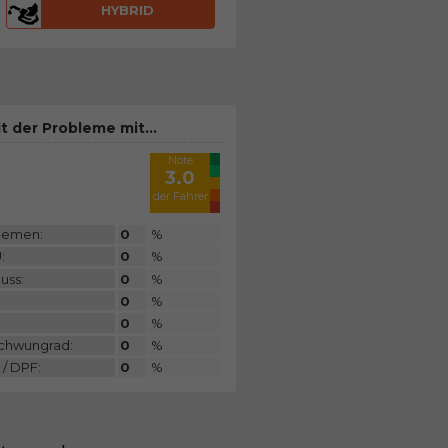
HYBRID
t der Probleme mit...
Note
3.0
der Fahrer
Riemen:
0
%
:
0
%
luss:
0
%
0
%
0
%
Schwungrad:
0
%
 / DPF:
0
%