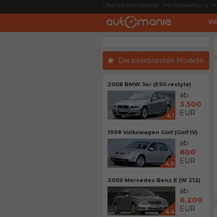
Über die Internetseite
Rechtsbelehrung
K
VI
Die beliebtesten Modelle
2008 BMW 3er (E90 restyle)
ab:
3.500
EUR
4.1
1998 Volkswagen Golf (Golf IV)
ab:
800
EUR
4.0
2009 Mercedes Benz E (W 212)
ab:
6.200
EUR
4.4