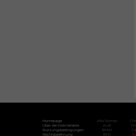
Homepage
Alfa Romeo
Che
Über die Internetseite
Audi
Ch
Nutzungsbedingungen
BMW
Ci
Rechtsbelehrung
BYD
C