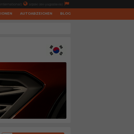
international)
srpski (ex-yugoslavia)
TIONEN
AUTOABZEICHEN
BLOG