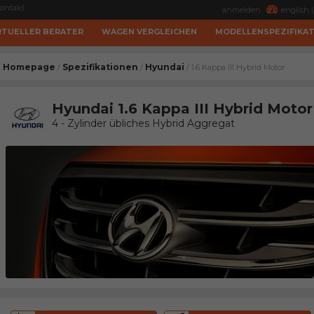
ontakt
anmelden
english (
RTUELLER BERATER
WAGEN VERGLEICHEN
MODELLENSPEZIFIKA
Homepage
Spezifikationen
Hyundai
/
/
/ 1.6 Kappa III Hybrid Motor
Hyundai 1.6 Kappa III Hybrid Motor
4 - Zylinder übliches Hybrid Aggregat