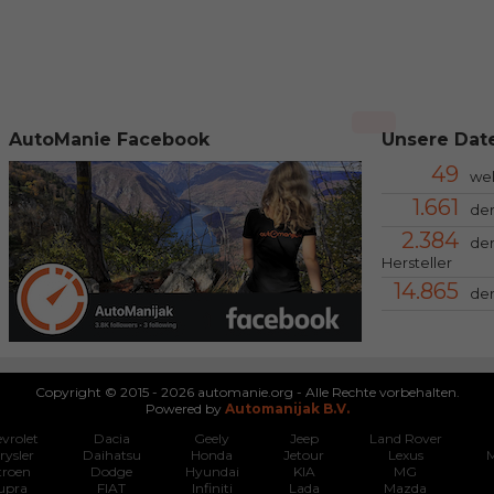
AutoManie Facebook
Unsere Date
49
we
1.661
der
2.384
der
Hersteller
14.865
der
Copyright © 2015 - 2026 automanie.org - Alle Rechte vorbehalten.
Powered by
Automanijak B.V.
vrolet
Dacia
Geely
Jeep
Land Rover
rysler
Daihatsu
Honda
Jetour
Lexus
M
troen
Dodge
Hyundai
KIA
MG
upra
FIAT
Infiniti
Lada
Mazda