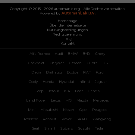
Copyright © 2015 - 2026 automanie.org - Alle Rechte vorbehalten.
Powered by
Automanijak B.V.
Homepage
Über die Internetseite
Nutzungsbedingungen
Rechtsbelehrung
FAQ
Kontakt
Alfa Romeo
Audi
BMW
BYD
Chery
Chevrolet
Chrysler
Citroen
Cupra
DS
Dacia
Daihatsu
Dodge
FIAT
Ford
Geely
Honda
Hyundai
Infiniti
Jaguar
Jeep
Jetour
KIA
Lada
Lancia
Land Rover
Lexus
MG
Mazda
Mercedes
Mini
Mitsubishi
Nissan
Opel
Peugeot
Porsche
Renault
Rover
SAAB
SSangYong
Seat
Smart
Subaru
Suzuki
Tesla