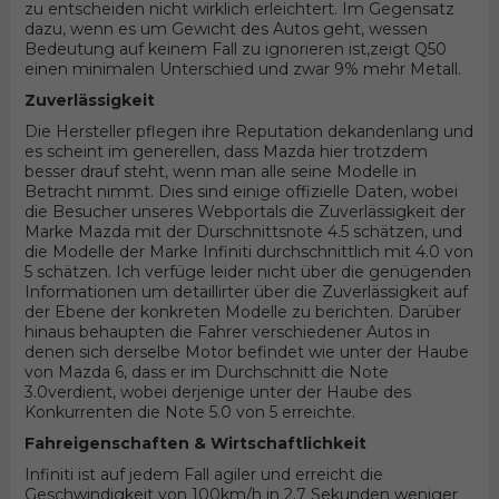
zu entscheiden nicht wirklich erleichtert. Im Gegensatz
dazu, wenn es um Gewicht des Autos geht, wessen
Bedeutung auf keinem Fall zu ignorieren ist,zeigt Q50
einen minimalen Unterschied und zwar 9% mehr Metall.
Zuverlässigkeit
Die Hersteller pflegen ihre Reputation dekandenlang und
es scheint im generellen, dass Mazda hier trotzdem
besser drauf steht, wenn man alle seine Modelle in
Betracht nimmt. Dies sind einige offizielle Daten, wobei
die Besucher unseres Webportals die Zuverlässigkeit der
Marke Mazda mit der Durschnittsnote 4.5 schätzen, und
die Modelle der Marke Infiniti durchschnittlich mit 4.0 von
5 schätzen. Ich verfüge leider nicht über die genügenden
Informationen um detaillirter über die Zuverlässigkeit auf
der Ebene der konkreten Modelle zu berichten. Darüber
hinaus behaupten die Fahrer verschiedener Autos in
denen sich derselbe Motor befindet wie unter der Haube
von Mazda 6, dass er im Durchschnitt die Note
3.0verdient, wobei derjenige unter der Haube des
Konkurrenten die Note 5.0 von 5 erreichte.
Fahreigenschaften & Wirtschaftlichkeit
Infiniti ist auf jedem Fall agiler und erreicht die
Geschwindigkeit von 100km/h in 2.7 Sekunden weniger