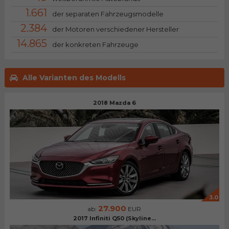
1.661
der separaten Fahrzeugsmodelle
2.384
der Motoren verschiedener Hersteller
14.865
der konkreten Fahrzeuge
Alle Varianten des Modells
2018 Mazda 6
3.0
27.900
ab:
EUR
2017 Infiniti Q50 (Skyline...