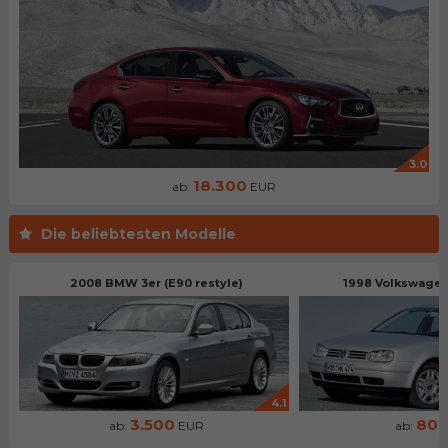
3.0
18.300
ab:
EUR
Die beliebtesten Modelle
2008 BMW 3er (E90 restyle)
1998 Volkswagen 
4.1
3.500
80
ab:
EUR
ab: