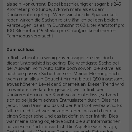
als sein Konkurrent. Dabei beschleunigt er sogar bis 245
Kilometer pro Stunde, 37km/h mehr als es dem
Konkurrenten gelingt. Wenn wir über die Sparsamkeit
reden wirken die Sachen relativ ähnlich bei den beiden
Fahrzeugen, da es im Durchschnitt 6.3 Liter Kraftstoff pro
100 Kilometer (45 Meilen pro Galon), im kombinierten
Fahrmodus verbraucht.
Zum schluss
Infiniti scheint ein wenig zuverlässiger zu sein, doch
dieser Unterschied ist gering. Die wichtigste Sache bei
der Auswahl vom Auto sollte doch sowohl die aktive, als
auch die passive Sicherheit sein. Meiner Meinung nach,
wenn man alles in Betracht nimmt bietet Q50 insgesamt
etwas höheren Level der Sicherheit an. Dieser Trend wird
im weiteren Verlauf fortgesetzt, weil Infiniti den
Konkurrenten in einer Staubwolke hinterlässt, setzend
sich so bei jedem echten Enthusiasten durch. Dies hat
jedoch sein Preis und das ist der Kraftstoffverbrauch... Es
fällt mir nicht schwer einzugestehen, dass ich hier nur
einen Sieger sehe und das ist definitiv der Infiniti. Dies
war meine streng objektive Sicht die auf Informationen
aus diesem Portal basiert ist. Die Aspekte wie Design,