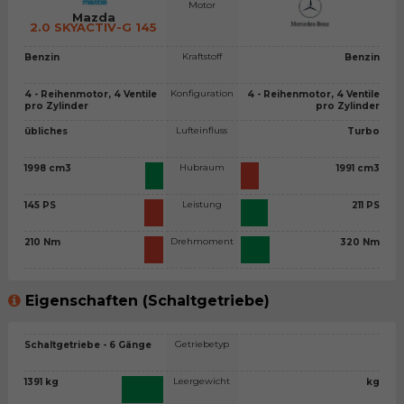
Motor
Mazda
2.0 SKYACTIV-G 145
Kraftstoff
Benzin
Benzin
Konfiguration
4 - Reihenmotor, 4 Ventile
4 - Reihenmotor, 4 Ventile
pro Zylinder
pro Zylinder
Lufteinfluss
übliches
Turbo
Hubraum
1998 cm3
1991 cm3
Leistung
145 PS
211 PS
Drehmoment
210 Nm
320 Nm
Eigenschaften (Schaltgetriebe)
Getriebetyp
Schaltgetriebe - 6 Gänge
Leergewicht
1391 kg
kg