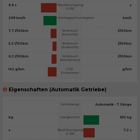
Beschleunigung
9.9 s
s
0-100
Höchstgeschwindigkeit
208 km/h
km/h
Verbrauch
7.7 l/100km
l/100km
(Innerorts)
Verbrauch
5.3 l/100km
l/100km
(Außerorts)
Verbrauch
6.2 l/100km
l/100km
(Kombiniert)
CO2
142 g/km
g/km
Emissionen
Eigenschaften (Automatik Getriebe)
Getriebetyp
Automatik - 7 Gänge
Leergewicht
kg
1512 kg
Beschleunigung
s
7.2 s
0-100