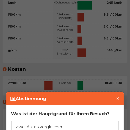
Höchstgeschwindigkeit
km/h
245 km/h
Verbrauch
l/100km
8.6 l/100km
(Innerorts)
Verbrauch
l/100km
5.0 l/100km
(Außerorts)
Verbrauch
l/100km
6.3 l/100km
(Kombiniert)
CO2
g/km
146 g/km
Emissionen
Kosten
Preis ab
27900 EUR
18300 EUR
×
Abstimmung
Meinung des virtuellen Beraters™
Was ist der Hauptgrund für Ihren Besuch?
Allgemeine Stellungnahme
Zwei zweifellos ziemlich ähnliche Autos. Trotzdem haben
Zwei Autos vergleichen