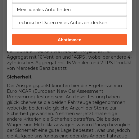
die beiden auch eigene unterschieldiche Einzelheiten
anzubieten. Da die beiden Fahrzeuge benzin als
Mein ideales Auto finden
Leistungsquelle benutzen sowie 4 Türer Stufenheck
Karosserieform im Rahmen demselben '
Technische Daten eines Autos entdecken
Mittelklassewagen' Segment besitzen, ist der größte
Unterschied anderweitig organisierter Antrieb
(Vorderradantrieb der durch Mazdaimplementiert wird,
Abstimmen
beziehungsweise Hinterradantireb wenn es sich um
Infiniti handelt). Unter der Haube des ersten befindet sich
der Motor entwickelt von Mazda, 4-zylindrisches
Aggregat mit 16 Ventilen und 145PS , wobei der andere 4-
zylindrisches Aggregat mit 16 Ventilen und 211PS Produkt
von Mercedes Benz besitzt.
Sicherheit
Der Ausgangspunkt könnten hier die Ergebnisse von
Euro NCAP (European New Car Assessment
Programme) Testung sein. An dieser Testung haben
glücklicherweise die beiden Fahrzeuge teilgenommen,
wobei die beiden die gleiche Anzahl der Sterne zur
Sicherheit gewannen. Nehmen wir jetzt mal einige
andere Kriterien die Sicherheit betreffen. Die beiden
Wagen sind Mittelklassewagen, was im Prinzip bezüglich
der Sicherheit eine gute Lage bedeutet , was uns jedoch
die Aufgabe uns für das eine oder das Andere Fahrzeug