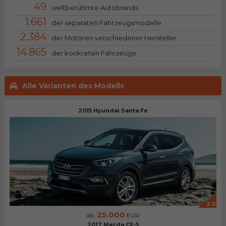
49
weltberühmte Autobrands
1.661
der separaten Fahrzeugsmodelle
2.384
der Motoren verschiedener Hersteller
14.865
der konkreten Fahrzeuge
Alle Varianten des Modells
2015 Hyundai Santa Fe
3.0
25.000
ab:
EUR
2017 Mazda CX-5