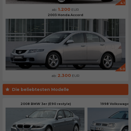
4.1
1.200
ab:
EUR
2003 Honda Accord
5.0
2.300
ab:
EUR
Die beliebtesten Modelle
2008 BMW 3er (E90 restyle)
1998 Volkswagen 