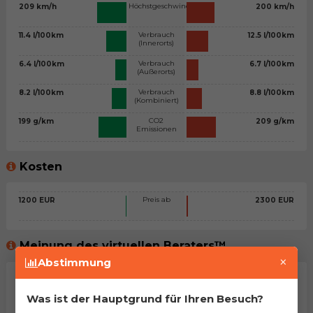
Höchstgeschwindigkeit
209 km/h
200 km/h
Verbrauch
11.4 l/100km
12.5 l/100km
(Innerorts)
Verbrauch
6.4 l/100km
6.7 l/100km
(Außerorts)
Verbrauch
8.2 l/100km
8.8 l/100km
(Kombiniert)
CO2
199 g/km
209 g/km
Emissionen
Kosten
Preis ab
1200 EUR
2300 EUR
Meinung des virtuellen Beraters™
×
Abstimmung
Allgemeine Stellungnahme
Was ist der Hauptgrund für Ihren Besuch?
Zwei zweifellos ziemlich ähnliche Autos. Trotzdem haben