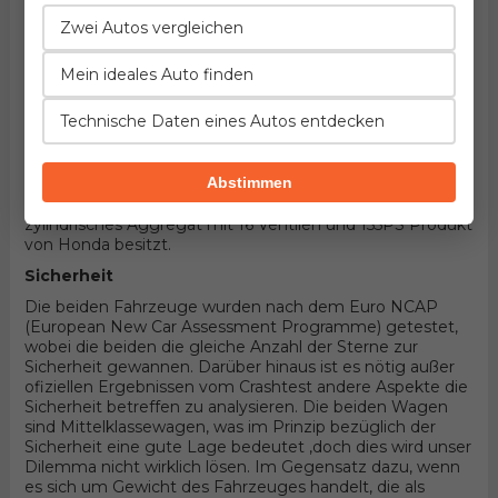
die beiden auch eigene unterschieldiche Einzelheiten
anzubieten. Da die beiden Fahrzeuge benzin als
Zwei Autos vergleichen
Leistungsquelle benutzen sowie 5 Türer Kombi
Karosserieform im Rahmen demselben '
Mein ideales Auto finden
Mittelklassewagen' Segment besitzen, ist der größte
Unterschied anderweitig organisierter Antrieb
Technische Daten eines Autos entdecken
(Hinterradantireb der durch BMWimplementiert wird,
beziehungsweise Vorderradantrieb wenn es sich um
Honda handelt). Unter der Haube des ersten befindet
Abstimmen
sich der Motor entwickelt von BMW, 4-zylindrisches
Aggregat mit 16 Ventilen und 143PS , wobei der andere 4-
zylindrisches Aggregat mit 16 Ventilen und 155PS Produkt
von Honda besitzt.
Sicherheit
Die beiden Fahrzeuge wurden nach dem Euro NCAP
(European New Car Assessment Programme) getestet,
wobei die beiden die gleiche Anzahl der Sterne zur
Sicherheit gewannen. Darüber hinaus ist es nötig außer
ofiziellen Ergebnissen vom Crashtest andere Aspekte die
Sicherheit betreffen zu analysieren. Die beiden Wagen
sind Mittelklassewagen, was im Prinzip bezüglich der
Sicherheit eine gute Lage bedeutet ,doch dies wird unser
Dilemma nicht wirklich lösen. Im Gegensatz dazu, wenn
es sich um Gewicht des Fahrzeuges handelt, die als