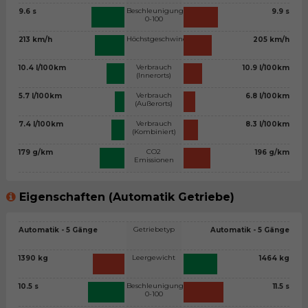
Beschleunigung
9.6 s
9.9 s
0-100
Höchstgeschwindigkeit
213 km/h
205 km/h
Verbrauch
10.4 l/100km
10.9 l/100km
(Innerorts)
Verbrauch
5.7 l/100km
6.8 l/100km
(Außerorts)
Verbrauch
7.4 l/100km
8.3 l/100km
(Kombiniert)
CO2
179 g/km
196 g/km
Emissionen
Eigenschaften (Automatik Getriebe)
Getriebetyp
Automatik - 5 Gänge
Automatik - 5 Gänge
Leergewicht
1390 kg
1464 kg
Beschleunigung
10.5 s
11.5 s
0-100