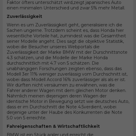
Faktor öfters unterschätzt wird,zeigt japanisches Auto
einen minimalen Unterschied und zwar 5% mehr Metall.
Zuverlässigkeit
Wenn es um Zuverlässigkeit geht, generalisiere ich die
Sachen ungerne. Trotzdem scheint es, dass Honda hier
wesentliche Vorteile hat, zumindest was die Gesamtheit
seiner Modelle angeht. Dies sagt die objektive Statistik,
wobei die Besucher unseres Webportals die
Zuverlässigkeit der Marke BMW mit der Durschnittsnote
4.3 schätzen, und die Modelle der Marke Honda
durchschnittlich mit 4.7 von 5 schätzen. Die
unabhängigen Forschungen zeigten ebenso, dass das
Modell 3er 11% weniger zuverlässig vom Durchschnitt ist,
wobei dass Modell Accord 16% zuverlässiger als als er ist.
Wir dürften nicht versäumen zu erwähnen, was die
Fahrer anderer Wagen mit dem gleichen Motor denken.
Nähmlich meinen diejenigen deren Wagen der
identische Motor in Bewegung setzt wie deutsches Auto,
dass er im Durchschnitt die Note 4.5verdient, wobei
derjenige unter der Haube des Konkurrenten die Note
5.0 von 5 erreichte.
Fahreigenschaften & Wirtschaftlichkeit
BMW ist ein Stück agiler und erreicht die