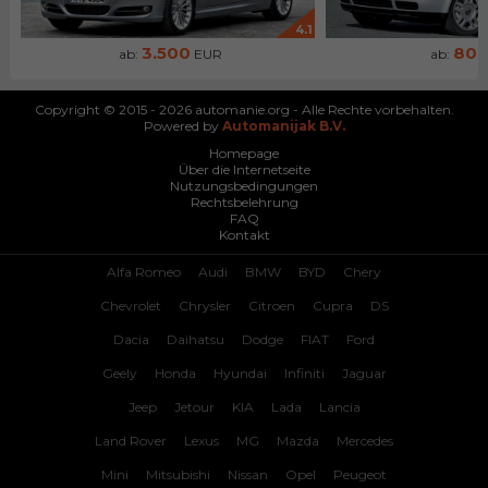
4.1
3.500
80
ab:
EUR
ab:
Copyright © 2015 - 2026 automanie.org - Alle Rechte vorbehalten.
Powered by
Automanijak B.V.
Homepage
Über die Internetseite
Nutzungsbedingungen
Rechtsbelehrung
FAQ
Kontakt
Alfa Romeo
Audi
BMW
BYD
Chery
Chevrolet
Chrysler
Citroen
Cupra
DS
Dacia
Daihatsu
Dodge
FIAT
Ford
Geely
Honda
Hyundai
Infiniti
Jaguar
Jeep
Jetour
KIA
Lada
Lancia
Land Rover
Lexus
MG
Mazda
Mercedes
Mini
Mitsubishi
Nissan
Opel
Peugeot