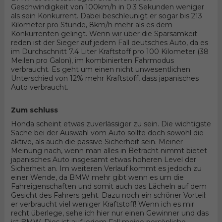
Geschwindigkeit von 100km/h in 0.3 Sekunden weniger
als sein Konkurrent. Dabei beschleunigt er sogar bis 213
Kilometer pro Stunde, 8km/h mehr als es dem
Konkurrenten gelingt. Wenn wir über die Sparsamkeit
reden ist der Sieger auf jedem Fall deutsches Auto, da es
im Durchschnitt 7.4 Liter Kraftstoff pro 100 Kilometer (38
Meilen pro Galon), im kombinierten Fahrmodus
verbraucht. Es geht um einen nicht unwesentlichen
Unterschied von 12% mehr Kraftstoff, dass japanisches
Auto verbraucht.
Zum schluss
Honda scheint etwas zuverlässiger zu sein. Die wichtigste
Sache bei der Auswahl vom Auto sollte doch sowohl die
aktive, als auch die passive Sicherheit sein. Meiner
Meinung nach, wenn man alles in Betracht nimmt bietet
japanisches Auto insgesamt etwas höheren Level der
Sicherheit an. Im weiteren Verlauf kommt es jedoch zu
einer Wende, da BMW mehr gibt wenn es um die
Fahreigenschaften und somit auch das Lächeln auf dem
Gesicht des Fahrers geht. Dazu noch ein schöner Vorteil:
er verbraucht viel weniger Kraftstoff! Wenn ich es mir
recht überlege, sehe ich hier nur einen Gewinner und das