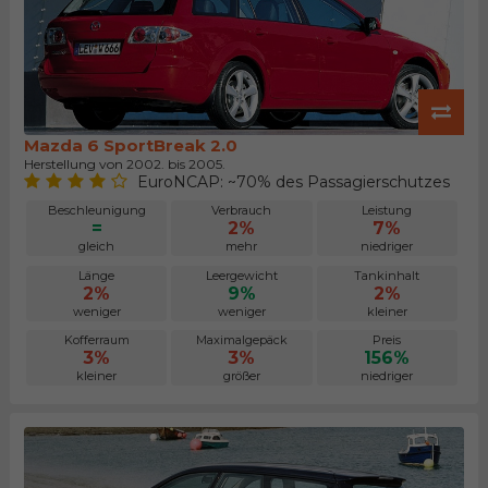
Mazda 6 SportBreak 2.0
Herstellung von 2002. bis 2005.
EuroNCAP: ~70% des Passagierschutzes
Beschleunigung
Verbrauch
Leistung
=
2%
7%
gleich
mehr
niedriger
Länge
Leergewicht
Tankinhalt
2%
9%
2%
weniger
weniger
kleiner
Kofferraum
Maximalgepäck
Preis
3%
3%
156%
kleiner
größer
niedriger