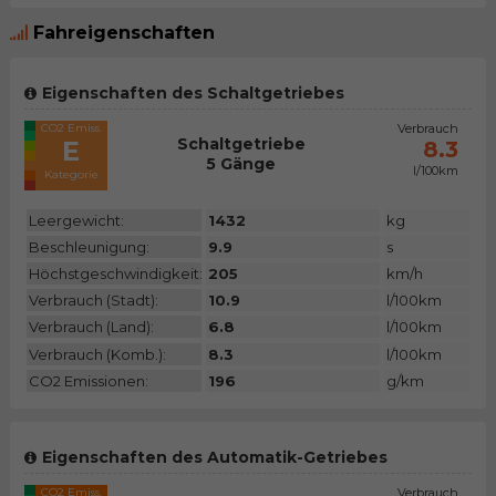
Fahreigenschaften
Eigenschaften des Schaltgetriebes
CO2 Emiss.
Verbrauch
Schaltgetriebe
E
8.3
5 Gänge
l/100km
Kategorie
Leergewicht:
1432
kg
Beschleunigung:
9.9
s
Höchstgeschwindigkeit:
205
km/h
Verbrauch (Stadt):
10.9
l/100km
Verbrauch (Land):
6.8
l/100km
Verbrauch (Komb.):
8.3
l/100km
CO2 Emissionen:
196
g/km
Eigenschaften des Automatik-Getriebes
CO2 Emiss.
Verbrauch