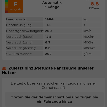
Automatik
F
8.8
5 Gänge
l/100km
Kategorie
Leergewicht:
1464
kg
Beschleunigung:
11.5
s
Höchstgeschwindigkeit:
200
km/h
Verbrauch (Stadt):
12.5
l/100km
Verbrauch (Land):
6.7
l/100km
Verbrauch (Komb.):
8.8
l/100km
CO2 Emissionen:
209
g/km
Zuletzt hinzugefügte Fahrzeuge unserer
Nutzer
Derzeit gibt es keine solchen Fahrzeuge in unserer
Gemeinschaft
Treten Sie der Gemeinschaft bei und fügen Sie
ein Fahrzeug hinzu