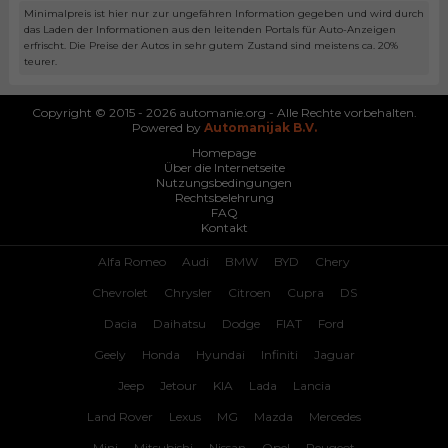
Minimalpreis ist hier nur zur ungefähren Information gegeben und wird durch
das Laden der Informationen aus den leitenden Portals für Auto-Anzeigen
erfrischt. Die Preise der Autos in sehr gutem Zustand sind meistens ca. 20%
teurer.
Copyright © 2015 - 2026 automanie.org - Alle Rechte vorbehalten.
Powered by
Automanijak B.V.
Homepage
Über die Internetseite
Nutzungsbedingungen
Rechtsbelehrung
FAQ
Kontakt
Alfa Romeo
Audi
BMW
BYD
Chery
Chevrolet
Chrysler
Citroen
Cupra
DS
Dacia
Daihatsu
Dodge
FIAT
Ford
Geely
Honda
Hyundai
Infiniti
Jaguar
Jeep
Jetour
KIA
Lada
Lancia
Land Rover
Lexus
MG
Mazda
Mercedes
Mini
Mitsubishi
Nissan
Opel
Peugeot