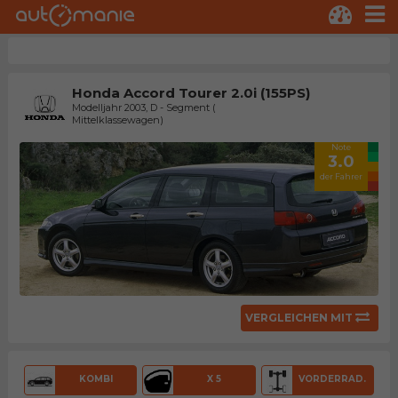
Honda Accord Tourer 2.0i (155PS)
Modelljahr 2003, D - Segment (
Mittelklassewagen)
Note
3.0
der Fahrer
VERGLEICHEN MIT
KOMBI
X 5
VORDERRAD.