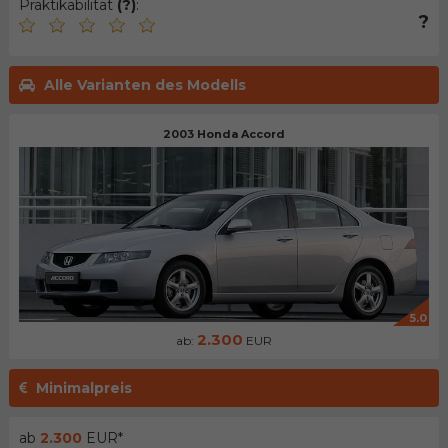
Praktikabilität
(?)
:
?
Alle Varianten des Modells
2003 Honda Accord
5.0
2.300
ab:
EUR
Minimalpreis
ab
2.300
EUR*