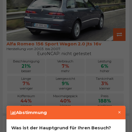
Alfa Romeo 156 Sport Wagon 2.0 jts 16v
Herstellung von 2003. bis 2007.
EuroNCAP: nicht getestet
Beschleunigung
Verbrauch
Leistung
21%
7%
6%
besser
mehr
höher
Länge
Leergewicht
Tankinhalt
7%
9%
3%
weniger
weniger
kleiner
Kofferraum
Maximalgepäck
Preis
44%
40%
188%
kleiner
kleiner
niedriger
×
Abstimmung
Was ist der Hauptgrund für Ihren Besuch?