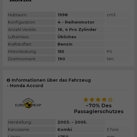
Hubraum:
1998
cm3
Konfiguration:
4 - Reihenmotor
Anzahl Ventile:
16, 4 Pro Zylinder
Lufteinlass:
Übliches
Kraftstoffart:
Benzin
Motorleistung:
155
PS
Drehmoment:
190
Nm
Informationen über das Fahrzeug
- Honda Accord
~70% Des
Passagierschutzes
Herstellung:
2003. - 2005.
Karosserie:
Kombi
5 Türe
Länge:
4750
mm