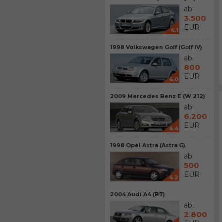
ab:
3.500
EUR
4.1
1998 Volkswagen Golf (Golf IV)
ab:
800
EUR
4.0
2009 Mercedes Benz E (W 212)
ab:
6.200
EUR
4.4
1998 Opel Astra (Astra G)
ab:
500
EUR
4.2
2004 Audi A4 (B7)
ab:
2.800