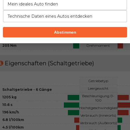
Benzin
Mein ideales Auto finden
Kraftstoff
4 - Reihenmotor, 4 Ventile pro
Zylinder
Konfiguration
Technische Daten eines Autos entdecken
Turbo
Lufteinfluss
1198 cm3
Hubraum
Abstimmen
132 PS
Leistung
205 Nm
Drehmoment
Eigenschaften (Schaltgetriebe)
Getriebetyp
Leergewicht
Schaltgetriebe - 6 Gänge
Beschleunigung 0-
1205 kg
100
10.6 s
Höchstgeschwindigkeit
196 km/h
Verbrauch (Innerorts)
6.8 l/100km
Verbrauch (Außerorts)
4.5 l/100km