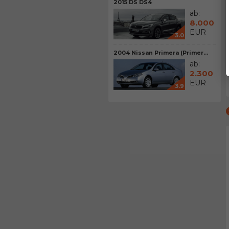
2015 DS DS4
ab:
8.000
EUR
3.0
2004 Nissan Primera (Primer...
ab:
2.300
EUR
3.9