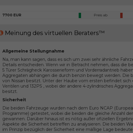
7700 EUR
Preis ab
Meinung des virtuellen Beraters™
Allgemeine Stellungnahme
Na, man kann sagen, dass es sich um zwei sehr ähnliche Fahrz
Details entscheiden. Wenn wir in Betracht nehmen, dass die
5 Türer Schrägheck Karosserieform und Vorderradantrieb haben,
Aggregaten abhängen die durch benzin bewegt werden. Die b
von Nissan besitzt. Unter der Haube vom ersten befindet sich 
Ventilen und 132PS , wobei der andere 4-zylindrisches Aggrega
besitzt.
Sicherheit
Die beiden Fahrzeuge wurden nach dem Euro NCAP (Europe
Programme) getestet, wobei die beiden die gleiche Anzahl der 
gewannen. Darüber hinaus ist es nötig außer ofiziellen Ergeb
Aspekte die Sicherheit betreffen zu analysieren. Die beiden
im Prinzip bezüglich der Sicherheit eine mäßige Lage bedeutet 