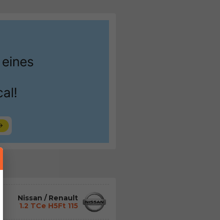
Nissan / Renault
1.2 TCe H5Ft 115