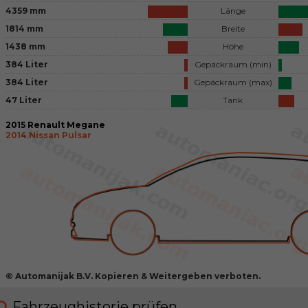
4359 mm
Länge
1814 mm
Breite
1438 mm
Höhe
384 Liter
Gepäckraum (min)
384 Liter
Gepäckraum (max)
47 Liter
Tank
2015 Renault Megane
2014 Nissan Pulsar
© Automanijak B.V. Kopieren & Weitergeben verboten.
Fahrzeughistorie prüfen