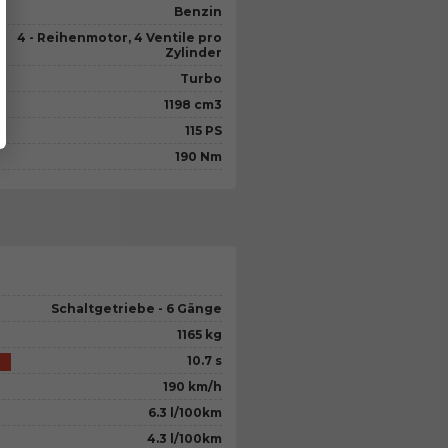
Benzin
4 - Reihenmotor, 4 Ventile pro
Zylinder
Turbo
1198 cm3
115 PS
190 Nm
Schaltgetriebe - 6 Gänge
1165 kg
10.7 s
190 km/h
6.3 l/100km
4.3 l/100km