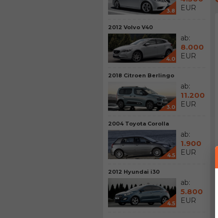
EUR
3.8
2012 Volvo V40
ab:
8.000
EUR
4.0
2018 Citroen Berlingo
ab:
11.200
EUR
3.0
2004 Toyota Corolla
ab:
1.900
EUR
4.5
2012 Hyundai i30
ab:
5.800
EUR
4.5