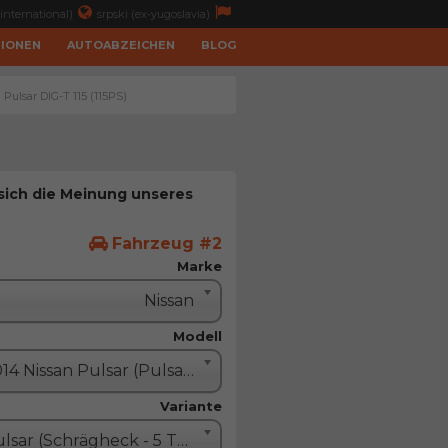
international)
srpski (ex-yugoslavia)
TIONEN
AUTOABZEICHEN
BLOG
Pulsar DIG-T 115 (115PS)
 sich die Meinung unseres
Fahrzeug #2
Marke
Nissan
Modell
2014 Nissan Pulsar (Pulsar C13)
Variante
Pulsar (Schrägheck - 5 Türe)