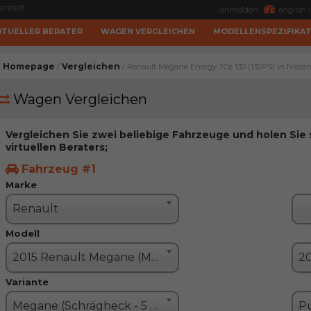
ontakt
anmelden
english (
RTUELLER BERATER
WAGEN VERGLEICHEN
MODELLENSPEZIFIKA
Homepage
Vergleichen
/
/ Renault Megane Energy TCe 130 (132PS) vs Nissan 
Wagen Vergleichen
Vergleichen Sie zwei beliebige Fahrzeuge und holen Sie
virtuellen Beraters;
Fahrzeug #1
Marke
Renault
Modell
2015 Renault Megane (Megane IV)
Variante
Megane (Schrägheck - 5 Türe)