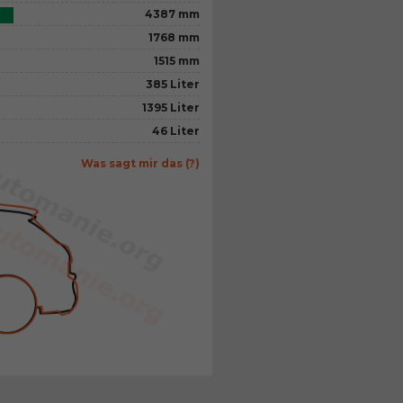
4387 mm
1768 mm
1515 mm
385 Liter
1395 Liter
46 Liter
Was sagt mir das (?)