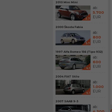
2010 Mini Mini
ab:
5.700
EUR
2.7
2000 Škoda Fabia
ab:
800
EUR
3.7
1997 Alfa Romeo 156 (Tipo 932)
ab:
600
EUR
4.1
2004 FIAT Stilo
ab:
1.000
EUR
4.1
2007 SAAB 9-3
ab:
4.300