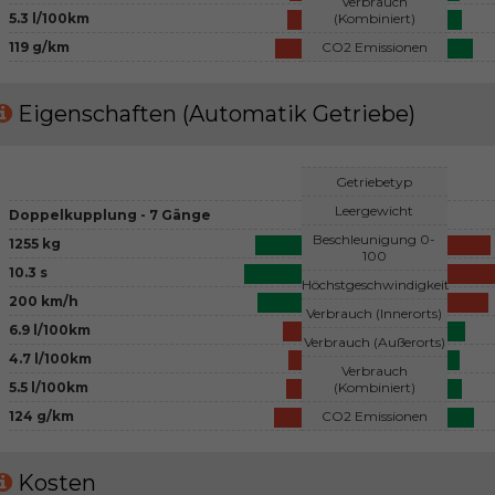
Verbrauch
5.3 l/100km
(Kombiniert)
119 g/km
CO2 Emissionen
Eigenschaften (Automatik Getriebe)
Getriebetyp
Leergewicht
Doppelkupplung - 7 Gänge
Beschleunigung 0-
1255 kg
100
10.3 s
Höchstgeschwindigkeit
200 km/h
Verbrauch (Innerorts)
6.9 l/100km
Verbrauch (Außerorts)
4.7 l/100km
Verbrauch
5.5 l/100km
(Kombiniert)
124 g/km
CO2 Emissionen
Kosten