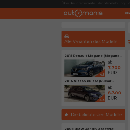
Über die Internetseite
Rechtsbelehrung
K
VI
Alle Varianten des Modells
2015 Renault Megane (Megane...
ab:
7.700
EUR
4.5
2014 Nissan Pulsar (Pulsar...
ab:
8.300
EUR
4.3
Die beliebtesten Modelle
2008 BMW 3er (E90 restyle)