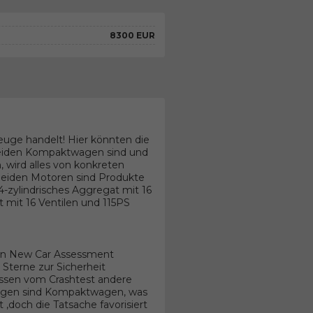
8300 EUR
euge handelt! Hier könnten die
 beiden Kompaktwagen sind und
 wird alles von konkreten
eiden Motoren sind Produkte
4-zylindrisches Aggregat mit 16
t mit 16 Ventilen und 115PS
an New Car Assessment
Sterne zur Sicherheit
nissen vom Crashtest andere
 Wagen sind Kompaktwagen, was
,doch die Tatsache favorisiert