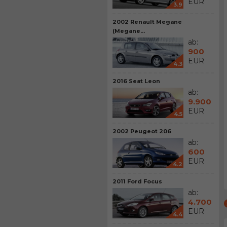
EUR
3.9
2002 Renault Megane
(Megane...
ab:
900
EUR
4.3
2016 Seat Leon
ab:
9.900
EUR
4.5
2002 Peugeot 206
ab:
600
EUR
4.2
2011 Ford Focus
ab:
4.700
EUR
4.4