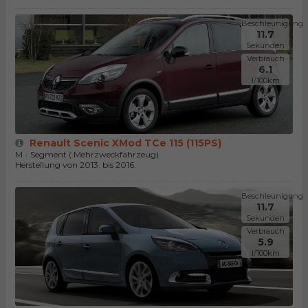
Beschleunigung
11.7
Sekunden
Verbrauch
6.1
l/100km
Renault Scenic XMod TCe 115 (115PS)
M - Segment ( Mehrzweckfahrzeug)
Herstellung von 2013. bis 2016.
Beschleunigung
11.7
Sekunden
Verbrauch
5.9
l/100km