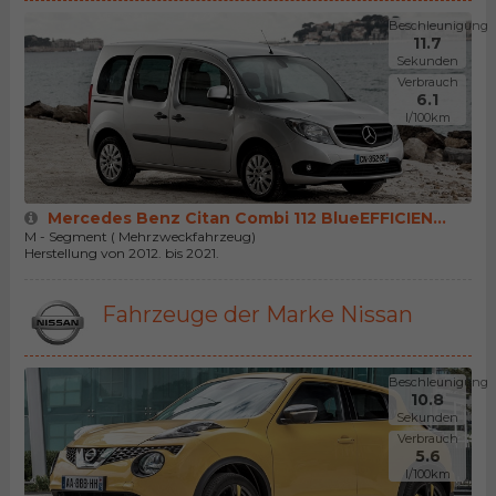
Beschleunigung
11.7
Sekunden
Verbrauch
6.1
l/100km
Mercedes Benz Citan Combi 112 BlueEFFICIEN...
M - Segment ( Mehrzweckfahrzeug)
Herstellung von 2012. bis 2021.
Fahrzeuge der Marke Nissan
Beschleunigung
10.8
Sekunden
Verbrauch
5.6
l/100km