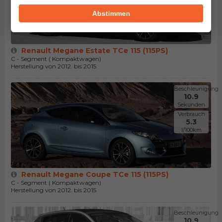
l/100km
Abstimmen
Renault Megane Estate TCe 115 (115PS)
C - Segment ( Kompaktwagen)
Herstellung von 2012. bis 2015.
Beschleunigung
10.9
Sekunden
Verbrauch
5.3
l/100km
Renault Megane Coupe TCe 115 (115PS)
C - Segment ( Kompaktwagen)
Herstellung von 2012. bis 2015.
Beschleunigung
10.9