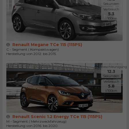
Sekunden
Verbrauch
5.3
l/100km
Renault Megane TCe 115 (115PS)
C - Segment ( Kompaktwagen)
Herstellung von 2012. bis 2015.
Beschleunigung
12.3
Sekunden
Verbrauch
5.8
l/100km
Renault Scenic 1.2 Energy TCe 115 (115PS)
M - Segment ( Mehrzweckfahrzeug)
Herstellung von 2016. bis 2020.