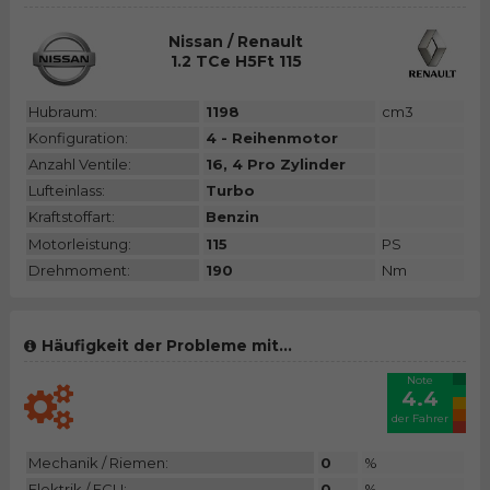
Nissan / Renault
1.2 TCe H5Ft 115
Hubraum:
1198
cm3
Konfiguration:
4 - Reihenmotor
Anzahl Ventile:
16, 4 Pro Zylinder
Lufteinlass:
Turbo
Kraftstoffart:
Benzin
Motorleistung:
115
PS
Drehmoment:
190
Nm
Häufigkeit der Probleme mit...
Note
4.4
der Fahrer
Mechanik / Riemen:
0
%
Elektrik / ECU:
0
%