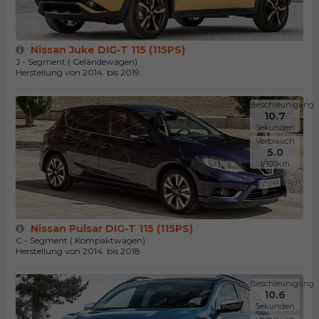
Nissan Juke DIG-T 115 (115PS)
J - Segment ( Geländewagen)
Herstellung von 2014. bis 2019.
Beschleunigung
10.7
Sekunden
Verbrauch
5.0
l/100km
Nissan Pulsar DIG-T 115 (115PS)
C - Segment ( Kompaktwagen)
Herstellung von 2014. bis 2018.
Beschleunigung
10.6
Sekunden