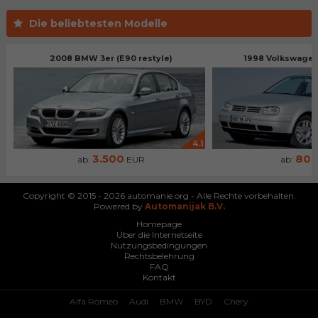
Die beliebtesten Modelle
2008 BMW 3er (E90 restyle)
1998 Volkswagen 
4.1
3.500
80
ab:
EUR
ab:
Copyright © 2015 - 2026 automanie.org - Alle Rechte vorbehalten.
Powered by
Automanijak B.V.
Homepage
Über die Internetseite
Nutzungsbedingungen
Rechtsbelehrung
FAQ
Kontakt
Alfa Romeo
Audi
BMW
BYD
Chery