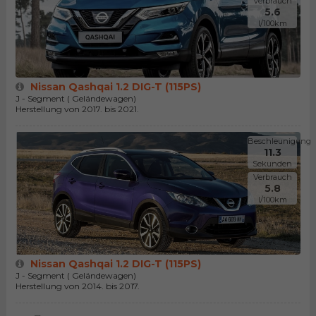
Verbrauch
5.6
l/100km
Nissan Qashqai 1.2 DIG-T (115PS)
J - Segment ( Geländewagen)
Herstellung von 2017. bis 2021.
Beschleunigung
11.3
Sekunden
Verbrauch
5.8
l/100km
Nissan Qashqai 1.2 DIG-T (115PS)
J - Segment ( Geländewagen)
Herstellung von 2014. bis 2017.