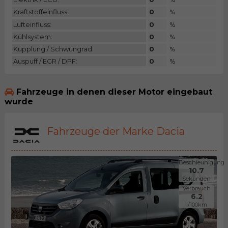
Kraftstoffeinfluss:
0
%
Lufteinfluss:
0
%
Kühlsystem:
0
%
Kupplung / Schwungrad:
0
%
Auspuff / EGR / DPF:
0
%
Fahrzeuge in denen dieser Motor eingebaut
wurde
Fahrzeuge der Marke Dacia
Beschleunigung
10.7
Sekunden
Verbrauch
6.2
l/100km