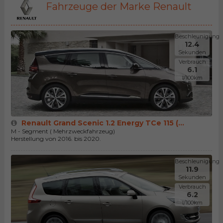
Fahrzeuge der Marke Renault
Beschleunigung
12.4
Sekunden
Verbrauch
6.1
l/100km
Renault Grand Scenic 1.2 Energy TCe 115 (...
M - Segment ( Mehrzweckfahrzeug)
Herstellung von 2016. bis 2020.
Beschleunigung
11.9
Sekunden
Verbrauch
6.2
l/100km