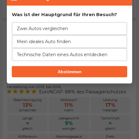
1%
30%
54%
kleiner
kleiner
niedriger
Was ist der Hauptgrund für Ihren Besuch?
Zwei Autos vergleichen
Mein ideales Auto finden
Technische Daten eines Autos entdecken
Abstimmen
Renault Clio 1.2 16v TCe GT
Herstellung von 2013. bis 2016.
EuroNCAP: 88% des Passagierschutzes
Beschleunigung
Verbrauch
Leistung
13%
11%
17%
schlechter
mehr
niedriger
Länge
Leergewicht
Tankinhalt
=
9%
=
gleich
weniger
gleich
Kofferraum
Maximalgepäck
Preis