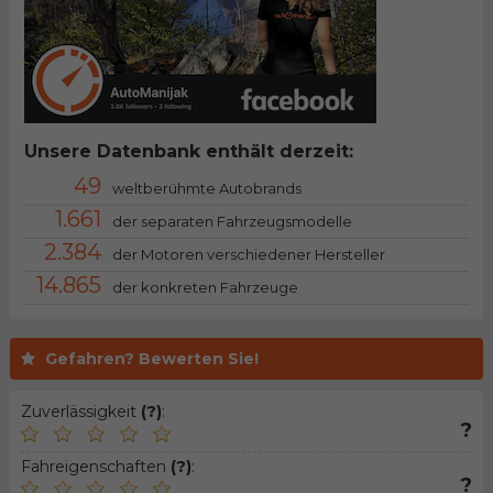
Unsere Datenbank enthält derzeit:
49
weltberühmte Autobrands
1.661
der separaten Fahrzeugsmodelle
2.384
der Motoren verschiedener Hersteller
14.865
der konkreten Fahrzeuge
Gefahren? Bewerten Sie!
Zuverlässigkeit
(?)
:
?
Fahreigenschaften
(?)
:
?