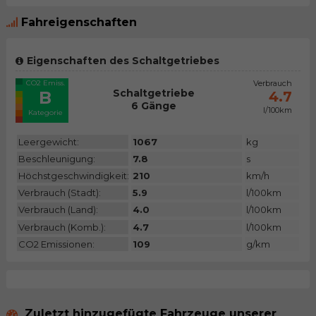
Fahreigenschaften
Eigenschaften des Schaltgetriebes
CO2 Emiss.
Verbrauch
Schaltgetriebe
B
4.7
6 Gänge
l/100km
Kategorie
Leergewicht:
1067
kg
Beschleunigung:
7.8
s
Höchstgeschwindigkeit:
210
km/h
Verbrauch (Stadt):
5.9
l/100km
Verbrauch (Land):
4.0
l/100km
Verbrauch (Komb.):
4.7
l/100km
CO2 Emissionen:
109
g/km
Zuletzt hinzugefügte Fahrzeuge unserer