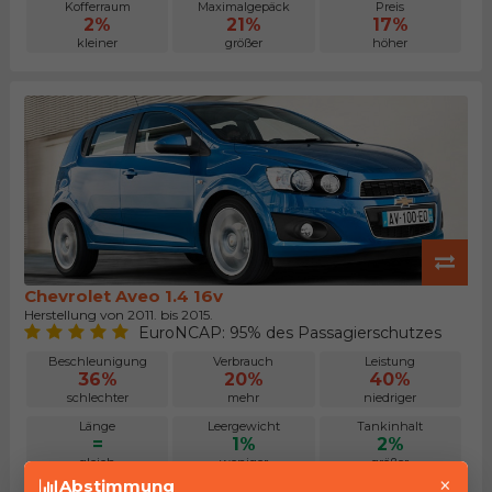
Kofferraum
Maximalgepäck
Preis
2%
21%
17%
kleiner
größer
höher
Chevrolet Aveo 1.4 16v
Herstellung von 2011. bis 2015.
EuroNCAP: 95% des Passagierschutzes
Beschleunigung
Verbrauch
Leistung
36%
20%
40%
schlechter
mehr
niedriger
Länge
Leergewicht
Tankinhalt
=
1%
2%
gleich
weniger
größer
×
Abstimmung
Kofferraum
Maximalgepäck
Preis