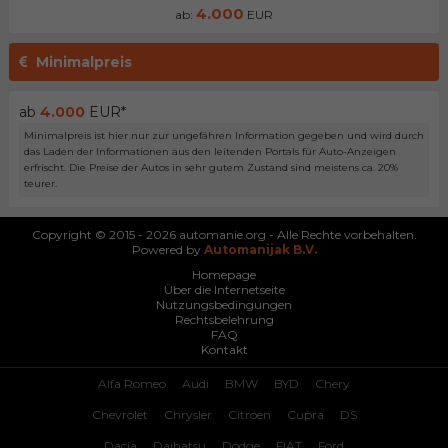
4.000
ab:
EUR
Minimalpreis
ab
4.000
EUR*
Minimalpreis ist hier nur zur ungefähren Information gegeben und wird durch
das Laden der Informationen aus den leitenden Portals für Auto-Anzeigen
erfrischt. Die Preise der Autos in sehr gutem Zustand sind meistens ca. 20%
teurer.
Copyright © 2015 - 2026 automanie.org - Alle Rechte vorbehalten.
Powered by
Automanijak B.V.
Homepage
Über die Internetseite
Nutzungsbedingungen
Rechtsbelehrung
FAQ
Kontakt
Alfa Romeo
Audi
BMW
BYD
Chery
Chevrolet
Chrysler
Citroen
Cupra
DS
Dacia
Daihatsu
Dodge
FIAT
Ford