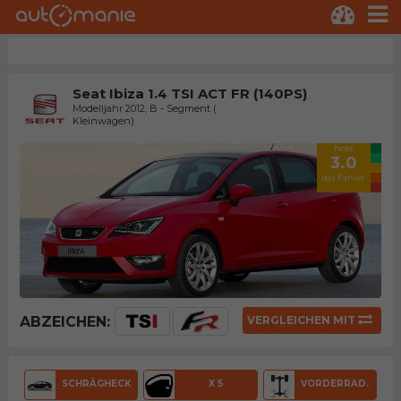
Seat Ibiza 1.4 TSI ACT FR (140PS)
Modelljahr 2012, B - Segment (
Kleinwagen)
Note
3.0
der Fahrer
ABZEICHEN:
VERGLEICHEN MIT
SCHRÄGHECK
X 5
VORDERRAD.