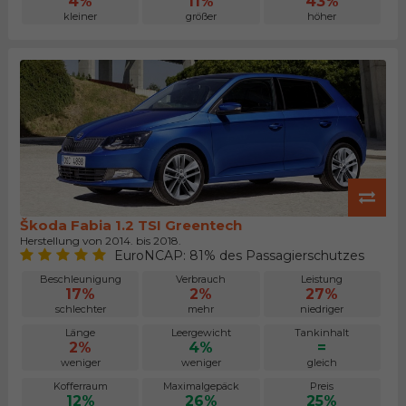
4%
11%
43%
kleiner
größer
höher
Škoda Fabia 1.2 TSI Greentech
Herstellung von 2014. bis 2018.
EuroNCAP: 81% des Passagierschutzes
Beschleunigung
Verbrauch
Leistung
17%
2%
27%
schlechter
mehr
niedriger
Länge
Leergewicht
Tankinhalt
2%
4%
=
weniger
weniger
gleich
Kofferraum
Maximalgepäck
Preis
12%
26%
25%