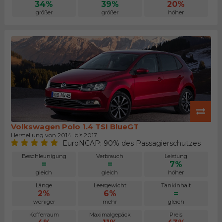
34%
39%
20%
größer
größer
höher
Volkswagen Polo 1.4 TSI BlueGT
Herstellung von 2014. bis 2017.
EuroNCAP: 90% des Passagierschutzes
Beschleunigung
Verbrauch
Leistung
=
=
7%
gleich
gleich
höher
Länge
Leergewicht
Tankinhalt
2%
6%
=
weniger
mehr
gleich
Kofferraum
Maximalgepäck
Preis