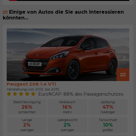
Einige von Autos die Sie auch interessieren
könnten...
Peugeot 208 1.4 VTi
Herstellung von 2012. bis 2015.
EuroNCAP: 88% des Passagierschutzes
Beschleunigung
Verbrauch
Leistung
26%
16%
47%
schlechter
mehr
niedriger
Länge
Leergewicht
Tankinhalt
2%
2%
10%
weniger
weniger
größer