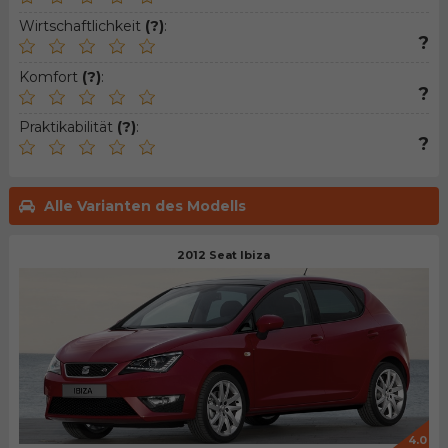
Wirtschaftlichkeit
(?)
:
?
Komfort
(?)
:
?
Praktikabilität
(?)
:
?
Alle Varianten des Modells
2012 Seat Ibiza
4.0