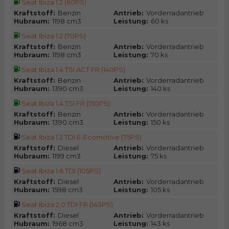
Seat Ibiza 1.2 (60PS)
Kraftstoff:
Benzin
Antrieb:
Vorderradantrieb
Hubraum:
1198 cm3
Leistung:
60 ks
Seat Ibiza 1.2 (70PS)
Kraftstoff:
Benzin
Antrieb:
Vorderradantrieb
Hubraum:
1198 cm3
Leistung:
70 ks
Seat Ibiza 1.4 TSI ACT FR (140PS)
Kraftstoff:
Benzin
Antrieb:
Vorderradantrieb
Hubraum:
1390 cm3
Leistung:
140 ks
Seat Ibiza 1.4 TSI FR (150PS)
Kraftstoff:
Benzin
Antrieb:
Vorderradantrieb
Hubraum:
1390 cm3
Leistung:
150 ks
Seat Ibiza 1.2 TDI E-Ecomotive (75PS)
Kraftstoff:
Diesel
Antrieb:
Vorderradantrieb
Hubraum:
1199 cm3
Leistung:
75 ks
Seat Ibiza 1.6 TDI (105PS)
Kraftstoff:
Diesel
Antrieb:
Vorderradantrieb
Hubraum:
1598 cm3
Leistung:
105 ks
Seat Ibiza 2.0 TDI FR (143PS)
Kraftstoff:
Diesel
Antrieb:
Vorderradantrieb
Hubraum:
1968 cm3
Leistung:
143 ks