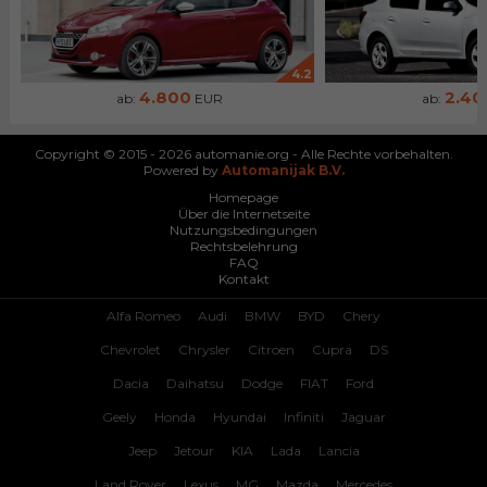
4.2
4.800
2.40
ab:
EUR
ab:
Copyright © 2015 - 2026 automanie.org - Alle Rechte vorbehalten.
Powered by
Automanijak B.V.
Homepage
Über die Internetseite
Nutzungsbedingungen
Rechtsbelehrung
FAQ
Kontakt
Alfa Romeo
Audi
BMW
BYD
Chery
Chevrolet
Chrysler
Citroen
Cupra
DS
Dacia
Daihatsu
Dodge
FIAT
Ford
Geely
Honda
Hyundai
Infiniti
Jaguar
Jeep
Jetour
KIA
Lada
Lancia
Land Rover
Lexus
MG
Mazda
Mercedes