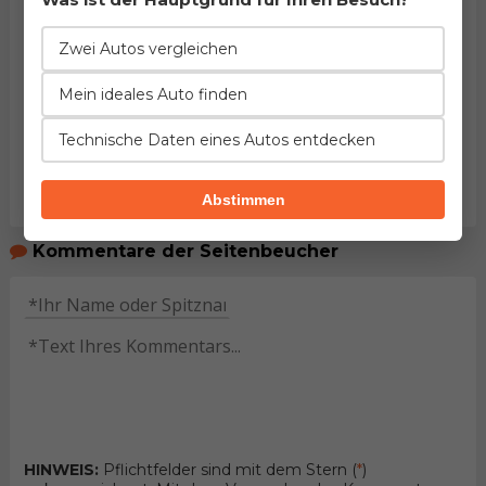
Zwei Autos vergleichen
Mein ideales Auto finden
Technische Daten eines Autos entdecken
Abstimmen
Kommentare der Seitenbeucher
HINWEIS:
Pflichtfelder sind mit dem Stern (
*
)