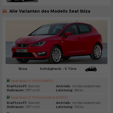
Alle Varianten des Modells Seat Ibiza
Ibiza
Schrägheck - 5 Türe
Seat Ibiza 1.2 TSI FR (86PS)
Kraftstoff:
Benzin
Antrieb:
Vorderradantrieb
Hubraum:
1197 cm3
Leistung:
86 ks
Seat Ibiza 1.2 TSI Ecomotive (105PS)
Kraftstoff:
Benzin
Antrieb:
Vorderradantrieb
Hubraum:
1197 cm3
Leistung:
105 ks